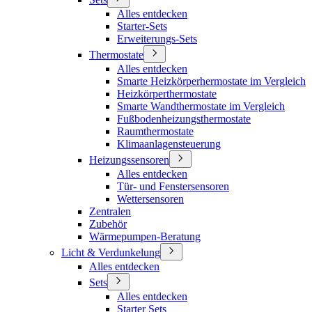
Alles entdecken
Starter-Sets
Erweiterungs-Sets
Thermostate
Alles entdecken
Smarte Heizkörperhermostate im Vergleich
Heizkörperthermostate
Smarte Wandthermostate im Vergleich
Fußbodenheizungsthermostate
Raumthermostate
Klimaanlagensteuerung
Heizungssensoren
Alles entdecken
Tür- und Fenstersensoren
Wettersensoren
Zentralen
Zubehör
Wärmepumpen-Beratung
Licht & Verdunkelung
Alles entdecken
Sets
Alles entdecken
Starter Sets