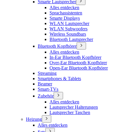
Smarte Lautsprecher
Alles entdecken
Sprachassistenten
Smarte Displays
WLAN Lautsprecher
WLAN Subwoofers
Wireless Soundbars
Bluetooth Lautsprecher
Bluetooth Kopfhörer
Alles entdecken
In-Ear Bluetooth Kopfhörer
Over-Ear Bluetooth Kopfhörer
Open-Ear Bluetooth Kopfhörer
Streaming
Smartphones & Tablets
Beamer
Smart-TVs
Zubehör
Alles entdecken
Lautsprecher Halterungen
Lautsprecher Taschen
Heizung
Alles entdecken
Sets