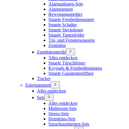
Alarmanlagen-Sets
Alarmsirenen
Bewegungsmelder
Smarte Fernbedienungen
Smarte Schalter
Smarte Steckdosen
Smarte Tastenfelder
Tür- und Fenstersensoren
Zentralen
Zutrittskontrolle
Alles entdecken
Smarte Türschlösser
Keypads & Fernbedienungen
Smarte Garagentoröffner
Tracker
Entertainment
Alles entdecken
Sets
Alles entdecken
Multiroom-Sets
Stereo-Sets
Heimkino-Sets
Sprachassistenten-Sets