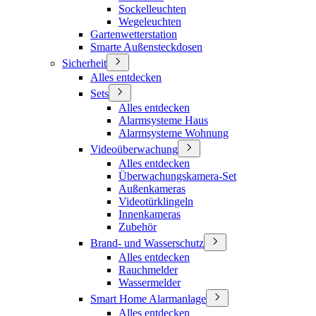
Sockelleuchten
Wegeleuchten
Gartenwetterstation
Smarte Außensteckdosen
Sicherheit
Alles entdecken
Sets
Alles entdecken
Alarmsysteme Haus
Alarmsysteme Wohnung
Videoüberwachung
Alles entdecken
Überwachungskamera-Set
Außenkameras
Videotürklingeln
Innenkameras
Zubehör
Brand- und Wasserschutz
Alles entdecken
Rauchmelder
Wassermelder
Smart Home Alarmanlage
Alles entdecken