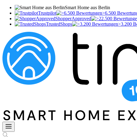
Smart Home aus Berlin
Trustpilot
>6.500 Bewertun
ShopperApproved
TrustedShops
>3.200 B