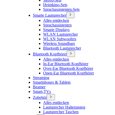
Stereo-Sets
Heimkino-Sets
Sprachassistenten-Sets
Smarte Lautsprecher
Alles entdecken
Sprachassistenten
Smarte Displays
WLAN Lautsprecher
WLAN Subwoofers
Wireless Soundbars
Bluetooth Lautsprecher
Bluetooth Kopfhörer
Alles entdecken
In-Ear Bluetooth Kopfhörer
Over-Ear Bluetooth Kopfhörer
Open-Ear Bluetooth Kopfhörer
Streaming
Smartphones & Tablets
Beamer
Smart-TVs
Zubehör
Alles entdecken
Lautsprecher Halterungen
Lautsprecher Taschen