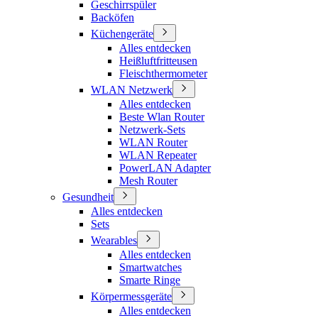
Geschirrspüler
Backöfen
Küchengeräte
Alles entdecken
Heißluftfritteusen
Fleischthermometer
WLAN Netzwerk
Alles entdecken
Beste Wlan Router
Netzwerk-Sets
WLAN Router
WLAN Repeater
PowerLAN Adapter
Mesh Router
Gesundheit
Alles entdecken
Sets
Wearables
Alles entdecken
Smartwatches
Smarte Ringe
Körpermessgeräte
Alles entdecken