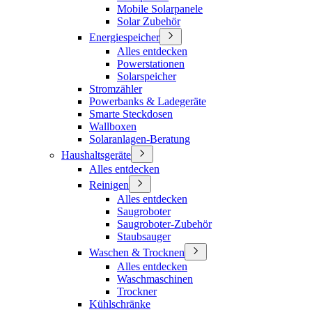
Mobile Solarpanele
Solar Zubehör
Energiespeicher
Alles entdecken
Powerstationen
Solarspeicher
Stromzähler
Powerbanks & Ladegeräte
Smarte Steckdosen
Wallboxen
Solaranlagen-Beratung
Haushaltsgeräte
Alles entdecken
Reinigen
Alles entdecken
Saugroboter
Saugroboter-Zubehör
Staubsauger
Waschen & Trocknen
Alles entdecken
Waschmaschinen
Trockner
Kühlschränke