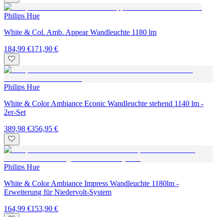
Philips Hue
White & Col. Amb. Appear Wandleuchte 1180 lm
184,99 €
171,90 €
Philips Hue
White & Color Ambiance Econic Wandleuchte stehend 1140 lm -
2er-Set
389,98 €
356,95 €
Philips Hue
White & Color Ambiance Impress Wandleuchte 1180lm -
Erweiterung für Niedervolt-System
164,99 €
153,90 €