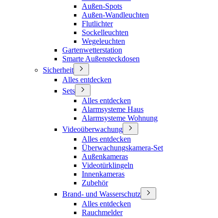
Außen-Spots
Außen-Wandleuchten
Flutlichter
Sockelleuchten
Wegeleuchten
Gartenwetterstation
Smarte Außensteckdosen
Sicherheit
Alles entdecken
Sets
Alles entdecken
Alarmsysteme Haus
Alarmsysteme Wohnung
Videoüberwachung
Alles entdecken
Überwachungskamera-Set
Außenkameras
Videotürklingeln
Innenkameras
Zubehör
Brand- und Wasserschutz
Alles entdecken
Rauchmelder