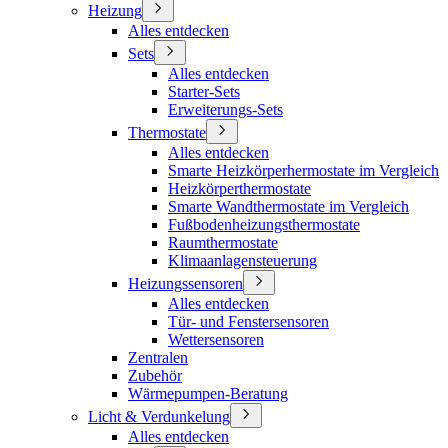
Heizung
Alles entdecken
Sets
Alles entdecken
Starter-Sets
Erweiterungs-Sets
Thermostate
Alles entdecken
Smarte Heizkörperhermostate im Vergleich
Heizkörperthermostate
Smarte Wandthermostate im Vergleich
Fußbodenheizungsthermostate
Raumthermostate
Klimaanlagensteuerung
Heizungssensoren
Alles entdecken
Tür- und Fenstersensoren
Wettersensoren
Zentralen
Zubehör
Wärmepumpen-Beratung
Licht & Verdunkelung
Alles entdecken