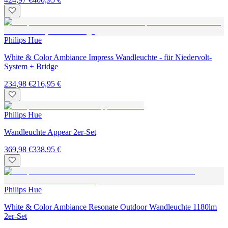
Philips Hue
White & Color Ambiance Impress Wandleuchte - für Niedervolt-
System + Bridge
234,98 €
216,95 €
Philips Hue
Wandleuchte Appear 2er-Set
369,98 €
338,95 €
Philips Hue
White & Color Ambiance Resonate Outdoor Wandleuchte 1180lm
2er-Set