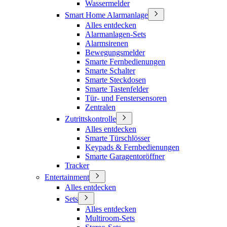
Wassermelder
Smart Home Alarmanlage
Alles entdecken
Alarmanlagen-Sets
Alarmsirenen
Bewegungsmelder
Smarte Fernbedienungen
Smarte Schalter
Smarte Steckdosen
Smarte Tastenfelder
Tür- und Fenstersensoren
Zentralen
Zutrittskontrolle
Alles entdecken
Smarte Türschlösser
Keypads & Fernbedienungen
Smarte Garagentoröffner
Tracker
Entertainment
Alles entdecken
Sets
Alles entdecken
Multiroom-Sets