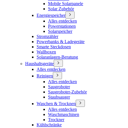
Mobile Solarpanele
Solar Zubehör
Energiespeicher
Alles entdecken
Powerstationen
Solarspeicher
Stromzähler
Powerbanks & Ladegeräte
Smarte Steckdosen
Wallboxen
Solaranlagen-Beratung
Haushaltsgeräte
Alles entdecken
Reinigen
Alles entdecken
Saugroboter
Saugroboter-Zubehör
Staubsauger
Waschen & Trocknen
Alles entdecken
Waschmaschinen
Trockner
Kühlschränke