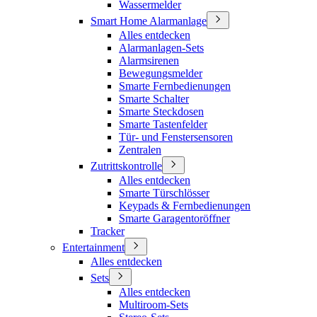
Wassermelder
Smart Home Alarmanlage
Alles entdecken
Alarmanlagen-Sets
Alarmsirenen
Bewegungsmelder
Smarte Fernbedienungen
Smarte Schalter
Smarte Steckdosen
Smarte Tastenfelder
Tür- und Fenstersensoren
Zentralen
Zutrittskontrolle
Alles entdecken
Smarte Türschlösser
Keypads & Fernbedienungen
Smarte Garagentoröffner
Tracker
Entertainment
Alles entdecken
Sets
Alles entdecken
Multiroom-Sets