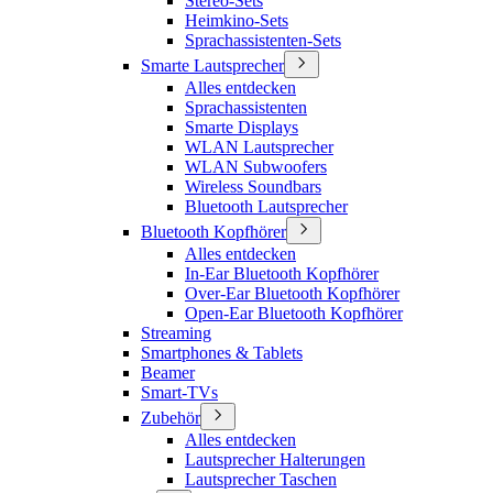
Stereo-Sets
Heimkino-Sets
Sprachassistenten-Sets
Smarte Lautsprecher
Alles entdecken
Sprachassistenten
Smarte Displays
WLAN Lautsprecher
WLAN Subwoofers
Wireless Soundbars
Bluetooth Lautsprecher
Bluetooth Kopfhörer
Alles entdecken
In-Ear Bluetooth Kopfhörer
Over-Ear Bluetooth Kopfhörer
Open-Ear Bluetooth Kopfhörer
Streaming
Smartphones & Tablets
Beamer
Smart-TVs
Zubehör
Alles entdecken
Lautsprecher Halterungen
Lautsprecher Taschen