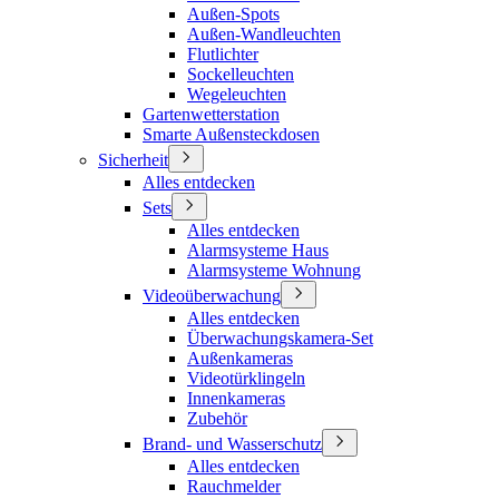
Außen-Spots
Außen-Wandleuchten
Flutlichter
Sockelleuchten
Wegeleuchten
Gartenwetterstation
Smarte Außensteckdosen
Sicherheit
Alles entdecken
Sets
Alles entdecken
Alarmsysteme Haus
Alarmsysteme Wohnung
Videoüberwachung
Alles entdecken
Überwachungskamera-Set
Außenkameras
Videotürklingeln
Innenkameras
Zubehör
Brand- und Wasserschutz
Alles entdecken
Rauchmelder