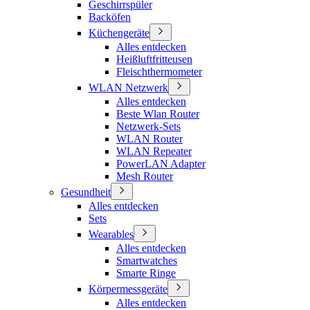
Geschirrspüler
Backöfen
Küchengeräte
Alles entdecken
Heißluftfritteusen
Fleischthermometer
WLAN Netzwerk
Alles entdecken
Beste Wlan Router
Netzwerk-Sets
WLAN Router
WLAN Repeater
PowerLAN Adapter
Mesh Router
Gesundheit
Alles entdecken
Sets
Wearables
Alles entdecken
Smartwatches
Smarte Ringe
Körpermessgeräte
Alles entdecken