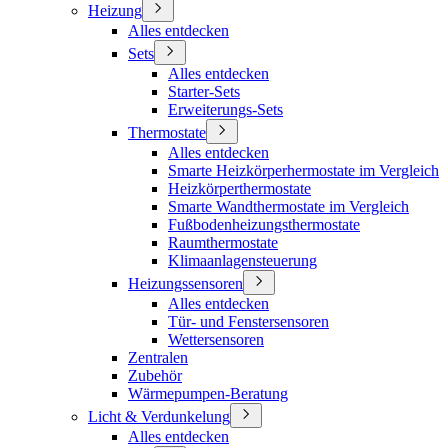
Heizung
Alles entdecken
Sets
Alles entdecken
Starter-Sets
Erweiterungs-Sets
Thermostate
Alles entdecken
Smarte Heizkörperhermostate im Vergleich
Heizkörperthermostate
Smarte Wandthermostate im Vergleich
Fußbodenheizungsthermostate
Raumthermostate
Klimaanlagensteuerung
Heizungssensoren
Alles entdecken
Tür- und Fenstersensoren
Wettersensoren
Zentralen
Zubehör
Wärmepumpen-Beratung
Licht & Verdunkelung
Alles entdecken