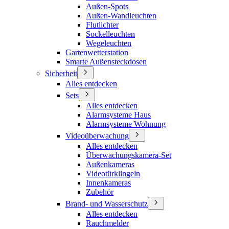
Außen-Spots
Außen-Wandleuchten
Flutlichter
Sockelleuchten
Wegeleuchten
Gartenwetterstation
Smarte Außensteckdosen
Sicherheit
Alles entdecken
Sets
Alles entdecken
Alarmsysteme Haus
Alarmsysteme Wohnung
Videoüberwachung
Alles entdecken
Überwachungskamera-Set
Außenkameras
Videotürklingeln
Innenkameras
Zubehör
Brand- und Wasserschutz
Alles entdecken
Rauchmelder