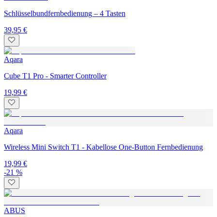
Schlüsselbundfernbedienung – 4 Tasten
39,95 €
Aqara
Cube T1 Pro - Smarter Controller
19,99 €
Aqara
Wireless Mini Switch T1 - Kabellose One-Button Fernbedienung
19,99 €
-21 %
ABUS