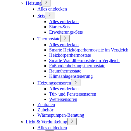
Heizung
Alles entdecken
Sets
Alles entdecken
Starter-Sets
Erweiterungs-Sets
Thermostate
Alles entdecken
Smarte Heizkörperhermostate im Vergleich
Heizkörperthermostate
Smarte Wandthermostate im Vergleich
Fußbodenheizungsthermostate
Raumthermostate
Klimaanlagensteuerung
Heizungssensoren
Alles entdecken
Tür- und Fenstersensoren
Wettersensoren
Zentralen
Zubehör
Wärmepumpen-Beratung
Licht & Verdunkelung
Alles entdecken