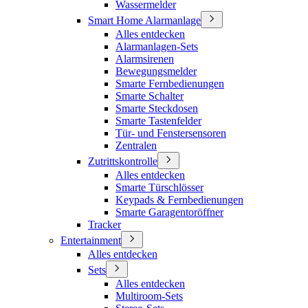
Wassermelder
Smart Home Alarmanlage
Alles entdecken
Alarmanlagen-Sets
Alarmsirenen
Bewegungsmelder
Smarte Fernbedienungen
Smarte Schalter
Smarte Steckdosen
Smarte Tastenfelder
Tür- und Fenstersensoren
Zentralen
Zutrittskontrolle
Alles entdecken
Smarte Türschlösser
Keypads & Fernbedienungen
Smarte Garagentoröffner
Tracker
Entertainment
Alles entdecken
Sets
Alles entdecken
Multiroom-Sets