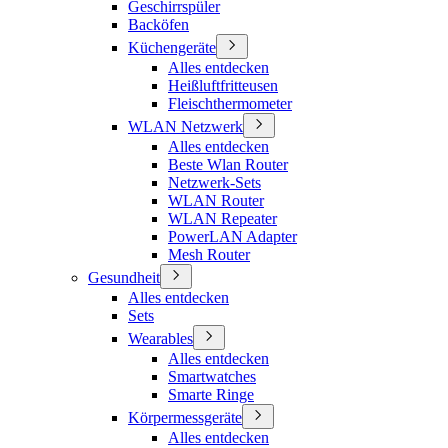
Geschirrspüler
Backöfen
Küchengeräte
Alles entdecken
Heißluftfritteusen
Fleischthermometer
WLAN Netzwerk
Alles entdecken
Beste Wlan Router
Netzwerk-Sets
WLAN Router
WLAN Repeater
PowerLAN Adapter
Mesh Router
Gesundheit
Alles entdecken
Sets
Wearables
Alles entdecken
Smartwatches
Smarte Ringe
Körpermessgeräte
Alles entdecken