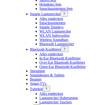
Stereo-Sets
Heimkino-Sets
Sprachassistenten-Sets
Smarte Lautsprecher
Alles entdecken
Sprachassistenten
Smarte Displays
WLAN Lautsprecher
WLAN Subwoofers
Wireless Soundbars
Bluetooth Lautsprecher
Bluetooth Kopfhörer
Alles entdecken
In-Ear Bluetooth Kopfhörer
Over-Ear Bluetooth Kopfhörer
Open-Ear Bluetooth Kopfhörer
Streaming
Smartphones & Tablets
Beamer
Smart-TVs
Zubehör
Alles entdecken
Lautsprecher Halterungen
Lautsprecher Taschen