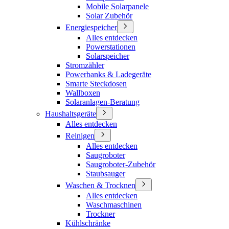
Mobile Solarpanele
Solar Zubehör
Energiespeicher
Alles entdecken
Powerstationen
Solarspeicher
Stromzähler
Powerbanks & Ladegeräte
Smarte Steckdosen
Wallboxen
Solaranlagen-Beratung
Haushaltsgeräte
Alles entdecken
Reinigen
Alles entdecken
Saugroboter
Saugroboter-Zubehör
Staubsauger
Waschen & Trocknen
Alles entdecken
Waschmaschinen
Trockner
Kühlschränke