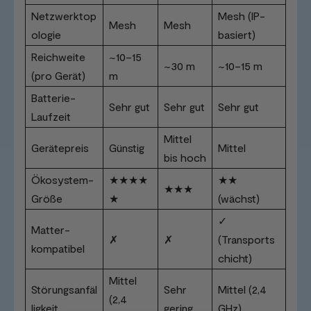
Netzwerktop
Mesh (IP-
Mesh
Mesh
ologie
basiert)
Reichweite
~10–15
~30 m
~10–15 m
(pro Gerät)
m
Batterie-
Sehr gut
Sehr gut
Sehr gut
Laufzeit
Mittel
Gerätepreis
Günstig
Mittel
bis hoch
Ökosystem-
★★★★
★★
★★★
Größe
★
(wächst)
✓
Matter-
✗
✗
(Transports
kompatibel
chicht)
Mittel
Störungsanfäl
Sehr
Mittel (2,4
(2,4
ligkeit
gering
GHz)