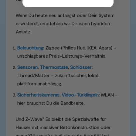
Wenn Du heute neu anfängst oder Dein System
erweiterst, empfehlen wir Dir einen hybriden
Ansatz:
Beleuchtung
:
Zigbee (Philips Hue, IKEA, Aqara) –
unschlagbares Preis-Leistungs-Verhältnis.
Sensoren
,
Thermostate
,
Schlösser
:
Thread/Matter – zukunftssicher, lokal,
plattformunabhängig.
Sicherheitskameras
,
Video-Türklingeln
:
WLAN –
hier brauchst Du die Bandbreite.
Und Z-Wave? Es bleibt die Spezialwaffe für
Häuser mit massiver Betonkonstruktion oder
wenn Störungsfreiheit absolute Priorität hat.