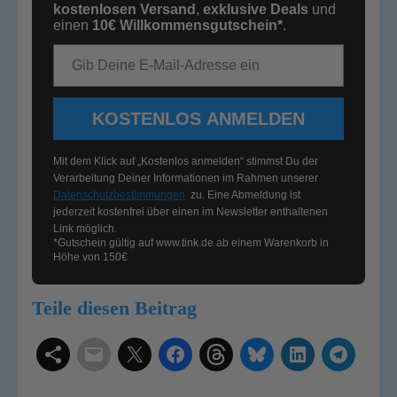
kostenlosen Versand
,
exklusive Deals
und
einen
10€
Willkommensgutschein*
.
E-Mail-Adresse
KOSTENLOS ANMELDEN
Mit dem Klick auf „Kostenlos anmelden“ stimmst Du der
Verarbeitung Deiner Informationen im Rahmen unserer
Datenschutzbestimmungen
zu. Eine Abmeldung ist
jederzeit kostenfrei über einen im Newsletter enthaltenen
Link möglich.
*Gutschein gültig auf
www.tink.de
ab einem Warenkorb in
Höhe von 150€
Teile diesen Beitrag
Schlagwörter
Smart Home Systeme
Kategorien
Produkttests
Produktvergleiche
Bestenlisten