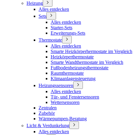
Heizung
Alles entdecken
Sets
Alles entdecken
Starter-Sets
Erweiterungs-Sets
Thermostate
Alles entdecken
Smarte Heizkörperhermostate im Vergleich
Heizkörperthermostate
Smarte Wandthermostate im Vergleich
Fußbodenheizungsthermostate
Raumthermostate
Klimaanlagensteuerung
Heizungssensoren
Alles entdecken
Tür- und Fenstersensoren
Wettersensoren
Zentralen
Zubehör
Wärmepumpen-Beratung
Licht & Verdunkelung
Alles entdecken