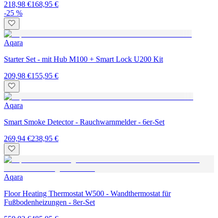
218,98 €
168,95 €
-25 %
Aqara
Starter Set - mit Hub M100 + Smart Lock U200 Kit
209,98 €
155,95 €
Aqara
Smart Smoke Detector - Rauchwarnmelder - 6er-Set
269,94 €
238,95 €
Aqara
Floor Heating Thermostat W500 - Wandthermostat für
Fußbodenheizungen - 8er-Set