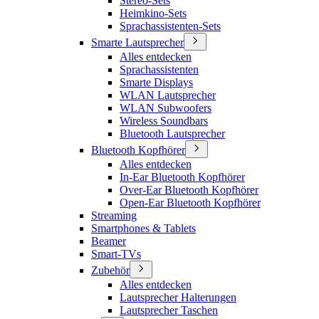
Stereo-Sets
Heimkino-Sets
Sprachassistenten-Sets
Smarte Lautsprecher
Alles entdecken
Sprachassistenten
Smarte Displays
WLAN Lautsprecher
WLAN Subwoofers
Wireless Soundbars
Bluetooth Lautsprecher
Bluetooth Kopfhörer
Alles entdecken
In-Ear Bluetooth Kopfhörer
Over-Ear Bluetooth Kopfhörer
Open-Ear Bluetooth Kopfhörer
Streaming
Smartphones & Tablets
Beamer
Smart-TVs
Zubehör
Alles entdecken
Lautsprecher Halterungen
Lautsprecher Taschen