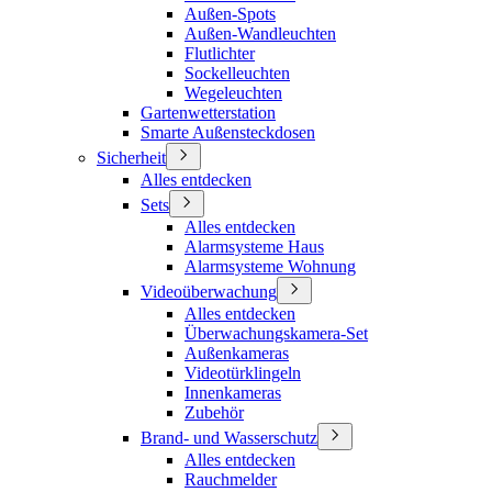
Außen-Spots
Außen-Wandleuchten
Flutlichter
Sockelleuchten
Wegeleuchten
Gartenwetterstation
Smarte Außensteckdosen
Sicherheit
Alles entdecken
Sets
Alles entdecken
Alarmsysteme Haus
Alarmsysteme Wohnung
Videoüberwachung
Alles entdecken
Überwachungskamera-Set
Außenkameras
Videotürklingeln
Innenkameras
Zubehör
Brand- und Wasserschutz
Alles entdecken
Rauchmelder