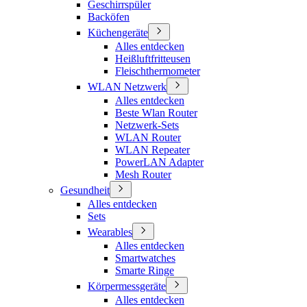
Geschirrspüler
Backöfen
Küchengeräte
Alles entdecken
Heißluftfritteusen
Fleischthermometer
WLAN Netzwerk
Alles entdecken
Beste Wlan Router
Netzwerk-Sets
WLAN Router
WLAN Repeater
PowerLAN Adapter
Mesh Router
Gesundheit
Alles entdecken
Sets
Wearables
Alles entdecken
Smartwatches
Smarte Ringe
Körpermessgeräte
Alles entdecken