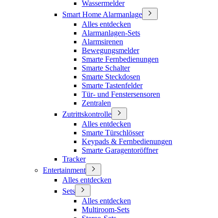
Wassermelder
Smart Home Alarmanlage
Alles entdecken
Alarmanlagen-Sets
Alarmsirenen
Bewegungsmelder
Smarte Fernbedienungen
Smarte Schalter
Smarte Steckdosen
Smarte Tastenfelder
Tür- und Fenstersensoren
Zentralen
Zutrittskontrolle
Alles entdecken
Smarte Türschlösser
Keypads & Fernbedienungen
Smarte Garagentoröffner
Tracker
Entertainment
Alles entdecken
Sets
Alles entdecken
Multiroom-Sets