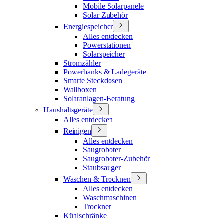
Mobile Solarpanele
Solar Zubehör
Energiespeicher
Alles entdecken
Powerstationen
Solarspeicher
Stromzähler
Powerbanks & Ladegeräte
Smarte Steckdosen
Wallboxen
Solaranlagen-Beratung
Haushaltsgeräte
Alles entdecken
Reinigen
Alles entdecken
Saugroboter
Saugroboter-Zubehör
Staubsauger
Waschen & Trocknen
Alles entdecken
Waschmaschinen
Trockner
Kühlschränke