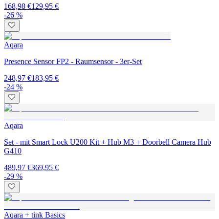
168,98 €
129,95 €
-26 %
Aqara
Presence Sensor FP2 - Raumsensor - 3er-Set
248,97 €
183,95 €
-24 %
Aqara
Set - mit Smart Lock U200 Kit + Hub M3 + Doorbell Camera Hub
G410
489,97 €
369,95 €
-29 %
Aqara + tink Basics