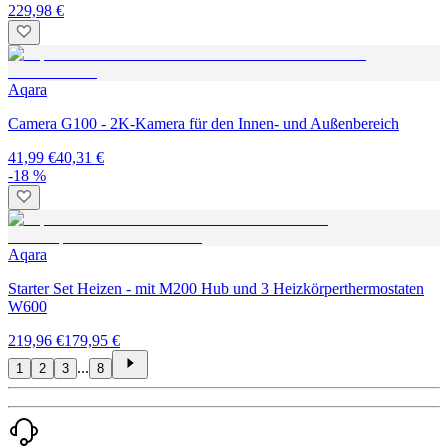
229,98 €
Aqara
Camera G100 - 2K-Kamera für den Innen- und Außenbereich
41,99 €
40,31 €
-18 %
Aqara
Starter Set Heizen - mit M200 Hub und 3 Heizkörperthermostaten
W600
219,96 €
179,95 €
...
1
2
3
8