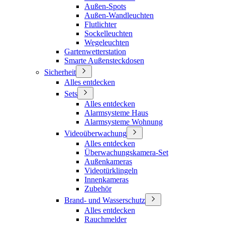
Außen-Spots
Außen-Wandleuchten
Flutlichter
Sockelleuchten
Wegeleuchten
Gartenwetterstation
Smarte Außensteckdosen
Sicherheit
Alles entdecken
Sets
Alles entdecken
Alarmsysteme Haus
Alarmsysteme Wohnung
Videoüberwachung
Alles entdecken
Überwachungskamera-Set
Außenkameras
Videotürklingeln
Innenkameras
Zubehör
Brand- und Wasserschutz
Alles entdecken
Rauchmelder