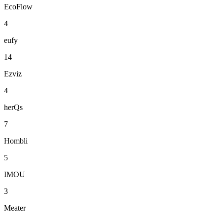
EcoFlow
4
eufy
14
Ezviz
4
herQs
7
Hombli
5
IMOU
3
Meater