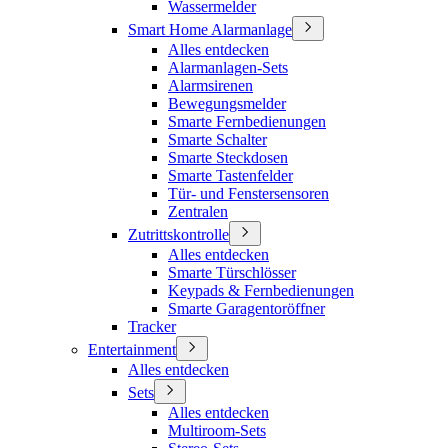
Wassermelder
Smart Home Alarmanlage
Alles entdecken
Alarmanlagen-Sets
Alarmsirenen
Bewegungsmelder
Smarte Fernbedienungen
Smarte Schalter
Smarte Steckdosen
Smarte Tastenfelder
Tür- und Fenstersensoren
Zentralen
Zutrittskontrolle
Alles entdecken
Smarte Türschlösser
Keypads & Fernbedienungen
Smarte Garagentoröffner
Tracker
Entertainment
Alles entdecken
Sets
Alles entdecken
Multiroom-Sets