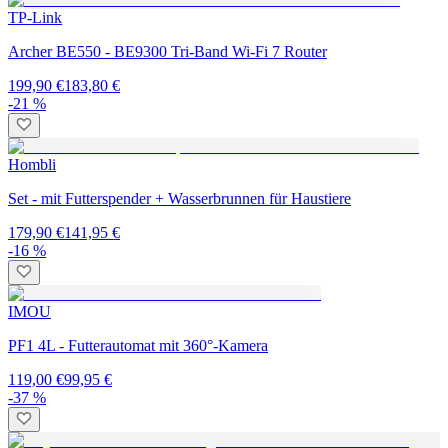
TP-Link
Archer BE550 - BE9300 Tri-Band Wi-Fi 7 Router
199,90 €
183,80 €
-21 %
Hombli
Set - mit Futterspender + Wasserbrunnen für Haustiere
179,90 €
141,95 €
-16 %
IMOU
PF1 4L - Futterautomat mit 360°-Kamera
119,00 €
99,95 €
-37 %