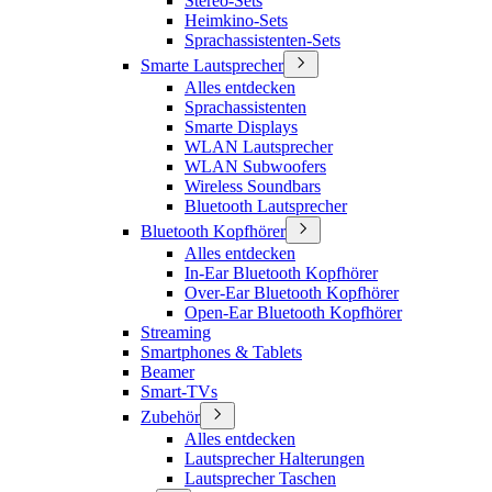
Stereo-Sets
Heimkino-Sets
Sprachassistenten-Sets
Smarte Lautsprecher
Alles entdecken
Sprachassistenten
Smarte Displays
WLAN Lautsprecher
WLAN Subwoofers
Wireless Soundbars
Bluetooth Lautsprecher
Bluetooth Kopfhörer
Alles entdecken
In-Ear Bluetooth Kopfhörer
Over-Ear Bluetooth Kopfhörer
Open-Ear Bluetooth Kopfhörer
Streaming
Smartphones & Tablets
Beamer
Smart-TVs
Zubehör
Alles entdecken
Lautsprecher Halterungen
Lautsprecher Taschen