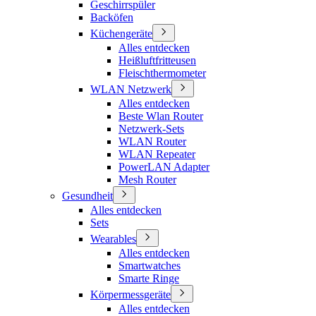
Geschirrspüler
Backöfen
Küchengeräte
Alles entdecken
Heißluftfritteusen
Fleischthermometer
WLAN Netzwerk
Alles entdecken
Beste Wlan Router
Netzwerk-Sets
WLAN Router
WLAN Repeater
PowerLAN Adapter
Mesh Router
Gesundheit
Alles entdecken
Sets
Wearables
Alles entdecken
Smartwatches
Smarte Ringe
Körpermessgeräte
Alles entdecken