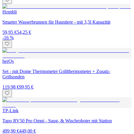
Hombli
Smarter Wasserbrunnen für Haustiere - mit 3,5l Kapazität
59,95 €
54,25 €
-16 %
herQs
Set - mit Dome Thermometer Grillthermometer + Zusatz-
Grillsonden
119,98 €
99,95 €
TP-Link
Tapo RV50 Pro Omni - Saug- & Wischroboter mit Station
499,90 €
449,00 €