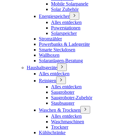
Mobile Solarpanele
Solar Zubehör
Energiespeicher
Alles entdecken
Powerstationen
Solarspeicher
Stromzähler
Powerbanks & Ladegeräte
Smarte Steckdosen
Wallboxen
Solaranlagen-Beratung
Haushaltsgeräte
Alles entdecken
Reinigen
Alles entdecken
Saugroboter
Saugroboter-Zubehör
Staubsauger
Waschen & Trocknen
Alles entdecken
Waschmaschinen
Trockner
Kühlschränke