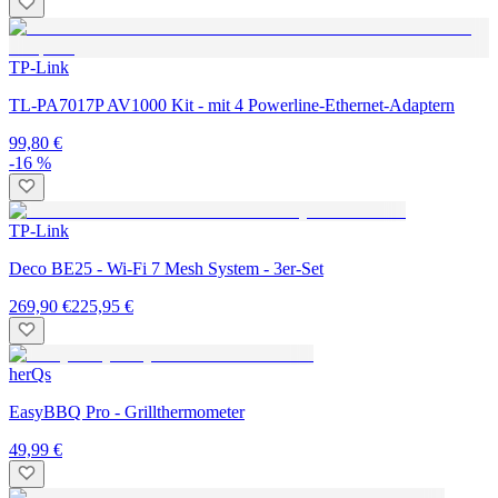
TP-Link
TL-PA7017P AV1000 Kit - mit 4 Powerline-Ethernet-Adaptern
99,80 €
-16 %
TP-Link
Deco BE25 - Wi-Fi 7 Mesh System - 3er-Set
269,90 €
225,95 €
herQs
EasyBBQ Pro - Grillthermometer
49,99 €