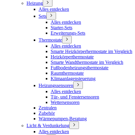
Heizung
Alles entdecken
Sets
Alles entdecken
Starter-Sets
Erweiterungs-Sets
Thermostate
Alles entdecken
Smarte Heizkörperhermostate im Vergleich
Heizkörperthermostate
Smarte Wandthermostate im Vergleich
Fußbodenheizungsthermostate
Raumthermostate
Klimaanlagensteuerung
Heizungssensoren
Alles entdecken
Tür- und Fenstersensoren
Wettersensoren
Zentralen
Zubehör
Wärmepumpen-Beratung
Licht & Verdunkelung
Alles entdecken