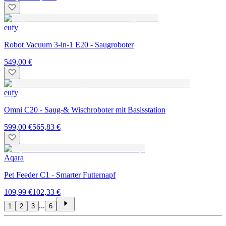
eufy
Robot Vacuum 3-in-1 E20 - Saugroboter
549,00 €
eufy
Omni C20 - Saug-& Wischroboter mit Basisstation
599,00 €
565,83 €
Aqara
Pet Feeder C1 - Smarter Futternapf
109,99 €
102,33 €
...
1
2
3
6