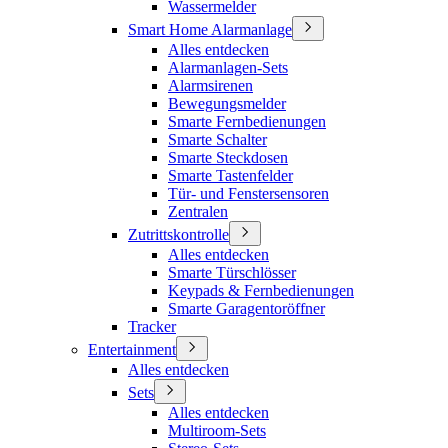
Wassermelder
Smart Home Alarmanlage
Alles entdecken
Alarmanlagen-Sets
Alarmsirenen
Bewegungsmelder
Smarte Fernbedienungen
Smarte Schalter
Smarte Steckdosen
Smarte Tastenfelder
Tür- und Fenstersensoren
Zentralen
Zutrittskontrolle
Alles entdecken
Smarte Türschlösser
Keypads & Fernbedienungen
Smarte Garagentoröffner
Tracker
Entertainment
Alles entdecken
Sets
Alles entdecken
Multiroom-Sets