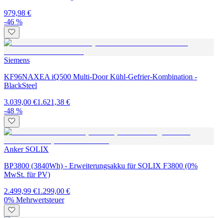
979,98 €
-46 %
Siemens
KF96NAXEA iQ500 Multi-Door Kühl-Gefrier-Kombination -
BlackSteel
3.039,00 €
1.621,38 €
-48 %
Anker SOLIX
BP3800 (3840Wh) - Erweiterungsakku für SOLIX F3800 (0%
MwSt. für PV)
2.499,99 €
1.299,00 €
0% Mehrwertsteuer