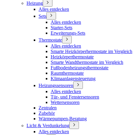
Heizung
Alles entdecken
Sets
Alles entdecken
Starter-Sets
Erweiterungs-Sets
Thermostate
Alles entdecken
Smarte Heizkörperhermostate im Vergleich
Heizkörperthermostate
Smarte Wandthermostate im Vergleich
Fußbodenheizungsthermostate
Raumthermostate
Klimaanlagensteuerung
Heizungssensoren
Alles entdecken
Tür- und Fenstersensoren
Wettersensoren
Zentralen
Zubehör
Wärmepumpen-Beratung
Licht & Verdunkelung
Alles entdecken