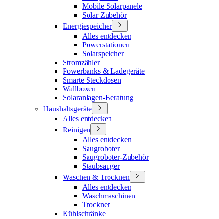
Mobile Solarpanele
Solar Zubehör
Energiespeicher
Alles entdecken
Powerstationen
Solarspeicher
Stromzähler
Powerbanks & Ladegeräte
Smarte Steckdosen
Wallboxen
Solaranlagen-Beratung
Haushaltsgeräte
Alles entdecken
Reinigen
Alles entdecken
Saugroboter
Saugroboter-Zubehör
Staubsauger
Waschen & Trocknen
Alles entdecken
Waschmaschinen
Trockner
Kühlschränke