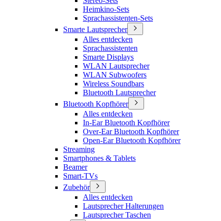
Stereo-Sets
Heimkino-Sets
Sprachassistenten-Sets
Smarte Lautsprecher
Alles entdecken
Sprachassistenten
Smarte Displays
WLAN Lautsprecher
WLAN Subwoofers
Wireless Soundbars
Bluetooth Lautsprecher
Bluetooth Kopfhörer
Alles entdecken
In-Ear Bluetooth Kopfhörer
Over-Ear Bluetooth Kopfhörer
Open-Ear Bluetooth Kopfhörer
Streaming
Smartphones & Tablets
Beamer
Smart-TVs
Zubehör
Alles entdecken
Lautsprecher Halterungen
Lautsprecher Taschen