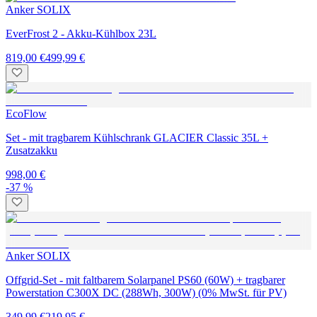
Anker SOLIX
EverFrost 2 - Akku-Kühlbox 23L
819,00 €
499,99 €
EcoFlow
Set - mit tragbarem Kühlschrank GLACIER Classic 35L +
Zusatzakku
998,00 €
-37 %
Anker SOLIX
Offgrid-Set - mit faltbarem Solarpanel PS60 (60W) + tragbarer
Powerstation C300X DC (288Wh, 300W) (0% MwSt. für PV)
349,99 €
219,95 €