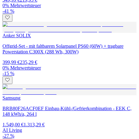
0% Mehrwertsteuer
-41 %
Anker SOLIX
Offgrid-Set - mit faltbarem Solarpanel PS60 (60W) + tragbare
Powerstation C300X (288 Wh, 300W)
399,99 €
235,29 €
0% Mehrwertsteuer
-15 %
Samsung
BRB80F26ACF0EF Einbau-Kühl-/Gefrierkombination - EEK C,
148 kWh/a, 264 l
1.549,00 €
1.313,29 €
AI Living
-27 %