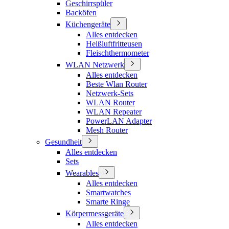
Geschirrspüler
Backöfen
Küchengeräte
Alles entdecken
Heißluftfritteusen
Fleischthermometer
WLAN Netzwerk
Alles entdecken
Beste Wlan Router
Netzwerk-Sets
WLAN Router
WLAN Repeater
PowerLAN Adapter
Mesh Router
Gesundheit
Alles entdecken
Sets
Wearables
Alles entdecken
Smartwatches
Smarte Ringe
Körpermessgeräte
Alles entdecken