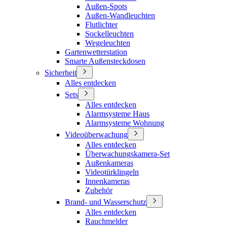
Außen-Spots
Außen-Wandleuchten
Flutlichter
Sockelleuchten
Wegeleuchten
Gartenwetterstation
Smarte Außensteckdosen
Sicherheit
Alles entdecken
Sets
Alles entdecken
Alarmsysteme Haus
Alarmsysteme Wohnung
Videoüberwachung
Alles entdecken
Überwachungskamera-Set
Außenkameras
Videotürklingeln
Innenkameras
Zubehör
Brand- und Wasserschutz
Alles entdecken
Rauchmelder