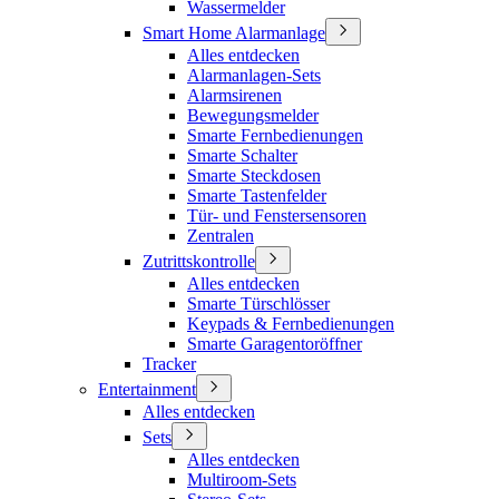
Wassermelder
Smart Home Alarmanlage
Alles entdecken
Alarmanlagen-Sets
Alarmsirenen
Bewegungsmelder
Smarte Fernbedienungen
Smarte Schalter
Smarte Steckdosen
Smarte Tastenfelder
Tür- und Fenstersensoren
Zentralen
Zutrittskontrolle
Alles entdecken
Smarte Türschlösser
Keypads & Fernbedienungen
Smarte Garagentoröffner
Tracker
Entertainment
Alles entdecken
Sets
Alles entdecken
Multiroom-Sets