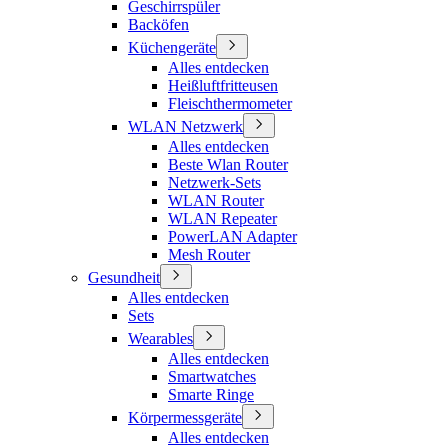
Geschirrspüler
Backöfen
Küchengeräte
Alles entdecken
Heißluftfritteusen
Fleischthermometer
WLAN Netzwerk
Alles entdecken
Beste Wlan Router
Netzwerk-Sets
WLAN Router
WLAN Repeater
PowerLAN Adapter
Mesh Router
Gesundheit
Alles entdecken
Sets
Wearables
Alles entdecken
Smartwatches
Smarte Ringe
Körpermessgeräte
Alles entdecken