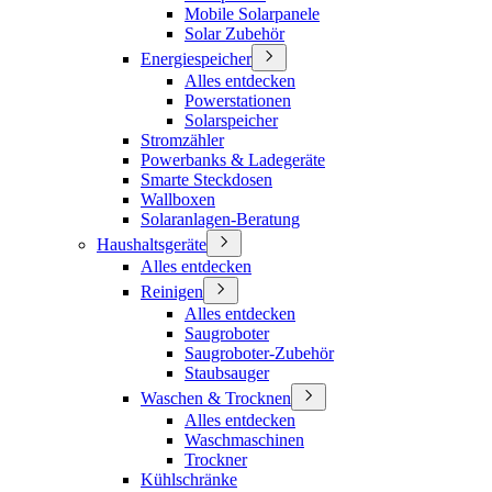
Mobile Solarpanele
Solar Zubehör
Energiespeicher
Alles entdecken
Powerstationen
Solarspeicher
Stromzähler
Powerbanks & Ladegeräte
Smarte Steckdosen
Wallboxen
Solaranlagen-Beratung
Haushaltsgeräte
Alles entdecken
Reinigen
Alles entdecken
Saugroboter
Saugroboter-Zubehör
Staubsauger
Waschen & Trocknen
Alles entdecken
Waschmaschinen
Trockner
Kühlschränke