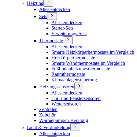
Heizung
Alles entdecken
Sets
Alles entdecken
Starter-Sets
Erweiterungs-Sets
Thermostate
Alles entdecken
Smarte Heizkörperhermostate im Vergleich
Heizkörperthermostate
Smarte Wandthermostate im Vergleich
Fußbodenheizungsthermostate
Raumthermostate
Klimaanlagensteuerung
Heizungssensoren
Alles entdecken
Tür- und Fenstersensoren
Wettersensoren
Zentralen
Zubehör
Wärmepumpen-Beratung
Licht & Verdunkelung
Alles entdecken