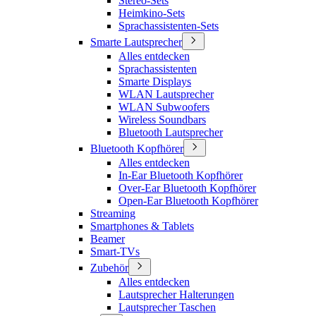
Stereo-Sets
Heimkino-Sets
Sprachassistenten-Sets
Smarte Lautsprecher
Alles entdecken
Sprachassistenten
Smarte Displays
WLAN Lautsprecher
WLAN Subwoofers
Wireless Soundbars
Bluetooth Lautsprecher
Bluetooth Kopfhörer
Alles entdecken
In-Ear Bluetooth Kopfhörer
Over-Ear Bluetooth Kopfhörer
Open-Ear Bluetooth Kopfhörer
Streaming
Smartphones & Tablets
Beamer
Smart-TVs
Zubehör
Alles entdecken
Lautsprecher Halterungen
Lautsprecher Taschen