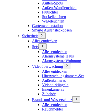
Außen-Spots
Außen-Wandleuchten
Flutlichter
Sockelleuchten
Wegeleuchten
Gartenwetterstation
Smarte Außensteckdosen
Sicherheit
Alles entdecken
Sets
Alles entdecken
Alarmsysteme Haus
Alarmsysteme Wohnung
Videoüberwachung
Alles entdecken
Überwachungskamera-Set
Außenkameras
Videotürklingeln
Innenkameras
Zubehör
Brand- und Wasserschutz
Alles entdecken
Rauchmelder