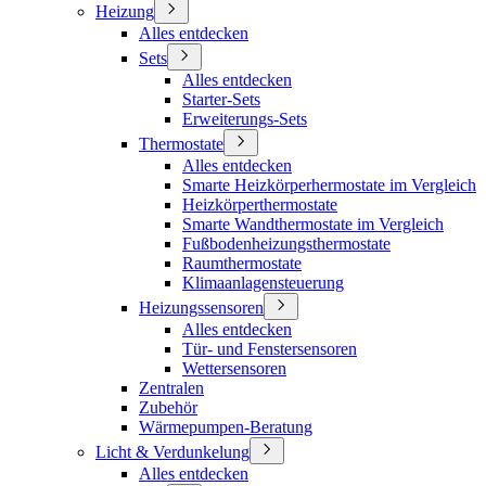
Heizung
Alles entdecken
Sets
Alles entdecken
Starter-Sets
Erweiterungs-Sets
Thermostate
Alles entdecken
Smarte Heizkörperhermostate im Vergleich
Heizkörperthermostate
Smarte Wandthermostate im Vergleich
Fußbodenheizungsthermostate
Raumthermostate
Klimaanlagensteuerung
Heizungssensoren
Alles entdecken
Tür- und Fenstersensoren
Wettersensoren
Zentralen
Zubehör
Wärmepumpen-Beratung
Licht & Verdunkelung
Alles entdecken