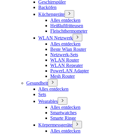
Geschirrspüler
Backöfen
Küchengeräte
Alles entdecken
Heißluftfritteusen
Fleischthermometer
WLAN Netzwerk
Alles entdecken
Beste Wlan Router
Netzwerk-Sets
WLAN Router
WLAN Repeater
PowerLAN Adapter
Mesh Router
Gesundheit
Alles entdecken
Sets
Wearables
Alles entdecken
Smartwatches
Smarte Ringe
Körpermessgeräte
Alles entdecken