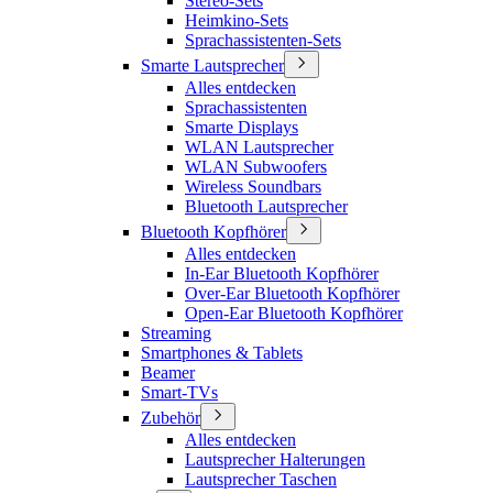
Stereo-Sets
Heimkino-Sets
Sprachassistenten-Sets
Smarte Lautsprecher
Alles entdecken
Sprachassistenten
Smarte Displays
WLAN Lautsprecher
WLAN Subwoofers
Wireless Soundbars
Bluetooth Lautsprecher
Bluetooth Kopfhörer
Alles entdecken
In-Ear Bluetooth Kopfhörer
Over-Ear Bluetooth Kopfhörer
Open-Ear Bluetooth Kopfhörer
Streaming
Smartphones & Tablets
Beamer
Smart-TVs
Zubehör
Alles entdecken
Lautsprecher Halterungen
Lautsprecher Taschen