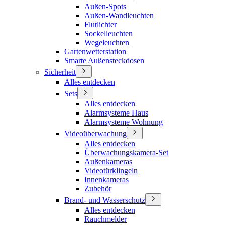
Außen-Spots
Außen-Wandleuchten
Flutlichter
Sockelleuchten
Wegeleuchten
Gartenwetterstation
Smarte Außensteckdosen
Sicherheit
Alles entdecken
Sets
Alles entdecken
Alarmsysteme Haus
Alarmsysteme Wohnung
Videoüberwachung
Alles entdecken
Überwachungskamera-Set
Außenkameras
Videotürklingeln
Innenkameras
Zubehör
Brand- und Wasserschutz
Alles entdecken
Rauchmelder