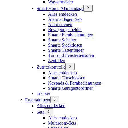
Wassermelder
Smart Home Alarmanlage
Alles entdecken
Alarmanlagen-Sets
Alarmsirenen
Bewegungsmelder
Smarte Fernbedienungen
Smarte Schalter
Smarte Steckdosen
Smarte Tastenfelder
Tür- und Fenstersensoren
Zentralen
Zutrittskontrolle
Alles entdecken
Smarte Türschlösser
Keypads & Fernbedienungen
Smarte Garagentoröffner
Tracker
Entertainment
Alles entdecken
Sets
Alles entdecken
Multiroom-Sets