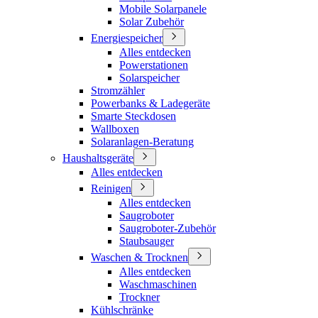
Mobile Solarpanele
Solar Zubehör
Energiespeicher
Alles entdecken
Powerstationen
Solarspeicher
Stromzähler
Powerbanks & Ladegeräte
Smarte Steckdosen
Wallboxen
Solaranlagen-Beratung
Haushaltsgeräte
Alles entdecken
Reinigen
Alles entdecken
Saugroboter
Saugroboter-Zubehör
Staubsauger
Waschen & Trocknen
Alles entdecken
Waschmaschinen
Trockner
Kühlschränke