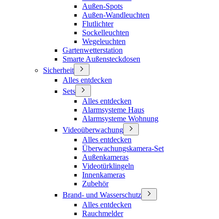
Außen-Spots
Außen-Wandleuchten
Flutlichter
Sockelleuchten
Wegeleuchten
Gartenwetterstation
Smarte Außensteckdosen
Sicherheit
Alles entdecken
Sets
Alles entdecken
Alarmsysteme Haus
Alarmsysteme Wohnung
Videoüberwachung
Alles entdecken
Überwachungskamera-Set
Außenkameras
Videotürklingeln
Innenkameras
Zubehör
Brand- und Wasserschutz
Alles entdecken
Rauchmelder