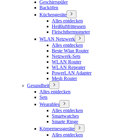
Geschirrspüler
Backöfen
Küchengeräte
Alles entdecken
Heißluftfritteusen
Fleischthermometer
WLAN Netzwerk
Alles entdecken
Beste Wlan Router
Netzwerk-Sets
WLAN Router
WLAN Repeater
PowerLAN Adapter
Mesh Router
Gesundheit
Alles entdecken
Sets
Wearables
Alles entdecken
Smartwatches
Smarte Ringe
Körpermessgeräte
Alles entdecken