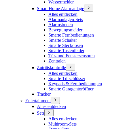
Wassermelder
Smart Home Alarmanlage
Alles entdecken
Alarmanlagen-Sets
Alarmsirenen
Bewegungsmelder
Smarte Fernbedienungen
Smarte Schalter
Smarte Steckdosen
Smarte Tastenfelder
Tür- und Fenstersensoren
Zentralen
Zutrittskontrolle
Alles entdecken
Smarte Türschlösser
Keypads & Fernbedienungen
Smarte Garagentoröffner
Tracker
Entertainment
Alles entdecken
Sets
Alles entdecken
Multiroom-Sets