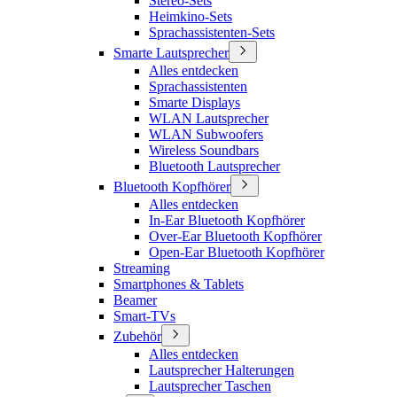
Stereo-Sets
Heimkino-Sets
Sprachassistenten-Sets
Smarte Lautsprecher
Alles entdecken
Sprachassistenten
Smarte Displays
WLAN Lautsprecher
WLAN Subwoofers
Wireless Soundbars
Bluetooth Lautsprecher
Bluetooth Kopfhörer
Alles entdecken
In-Ear Bluetooth Kopfhörer
Over-Ear Bluetooth Kopfhörer
Open-Ear Bluetooth Kopfhörer
Streaming
Smartphones & Tablets
Beamer
Smart-TVs
Zubehör
Alles entdecken
Lautsprecher Halterungen
Lautsprecher Taschen