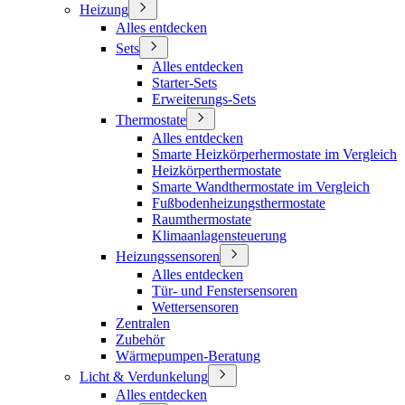
Heizung
Alles entdecken
Sets
Alles entdecken
Starter-Sets
Erweiterungs-Sets
Thermostate
Alles entdecken
Smarte Heizkörperhermostate im Vergleich
Heizkörperthermostate
Smarte Wandthermostate im Vergleich
Fußbodenheizungsthermostate
Raumthermostate
Klimaanlagensteuerung
Heizungssensoren
Alles entdecken
Tür- und Fenstersensoren
Wettersensoren
Zentralen
Zubehör
Wärmepumpen-Beratung
Licht & Verdunkelung
Alles entdecken