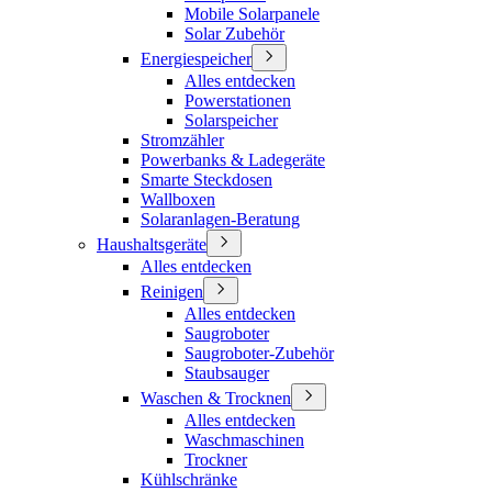
Mobile Solarpanele
Solar Zubehör
Energiespeicher
Alles entdecken
Powerstationen
Solarspeicher
Stromzähler
Powerbanks & Ladegeräte
Smarte Steckdosen
Wallboxen
Solaranlagen-Beratung
Haushaltsgeräte
Alles entdecken
Reinigen
Alles entdecken
Saugroboter
Saugroboter-Zubehör
Staubsauger
Waschen & Trocknen
Alles entdecken
Waschmaschinen
Trockner
Kühlschränke