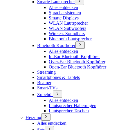
Smarte Lautsprecher
Alles entdecken
Sprachassistenten
Smarte Displays
WLAN Lautsprecher
WLAN Subwoofers
Wireless Soundbars
Bluetooth Lautsprecher
Bluetooth Kopfhörer
Alles entdecken
In-Ear Bluetooth Kopfhörer
Over-Ear Bluetooth Kopfhörer
Open-Ear Bluetooth Kopfhörer
Streaming
Smartphones & Tablets
Beamer
Smart-TVs
Zubehör
Alles entdecken
Lautsprecher Halterungen
Lautsprecher Taschen
Heizung
Alles entdecken
Sets