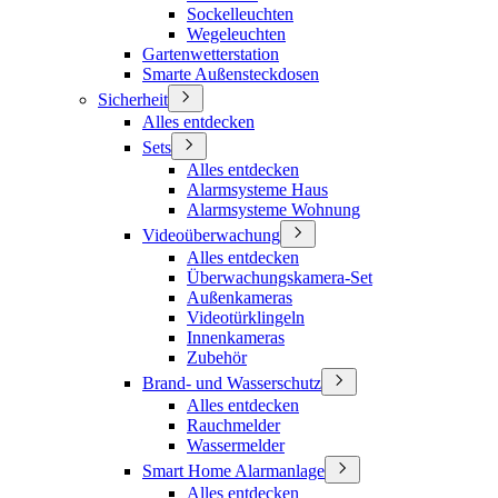
Sockelleuchten
Wegeleuchten
Gartenwetterstation
Smarte Außensteckdosen
Sicherheit
Alles entdecken
Sets
Alles entdecken
Alarmsysteme Haus
Alarmsysteme Wohnung
Videoüberwachung
Alles entdecken
Überwachungskamera-Set
Außenkameras
Videotürklingeln
Innenkameras
Zubehör
Brand- und Wasserschutz
Alles entdecken
Rauchmelder
Wassermelder
Smart Home Alarmanlage
Alles entdecken