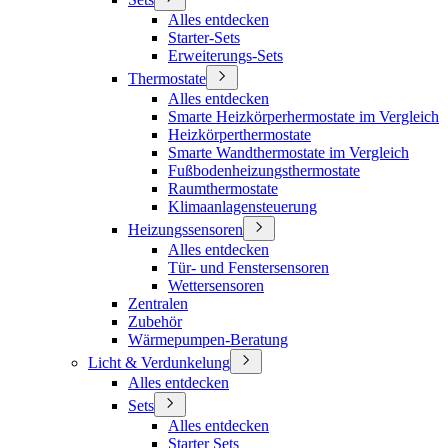
Alles entdecken
Starter-Sets
Erweiterungs-Sets
Thermostate
Alles entdecken
Smarte Heizkörperhermostate im Vergleich
Heizkörperthermostate
Smarte Wandthermostate im Vergleich
Fußbodenheizungsthermostate
Raumthermostate
Klimaanlagensteuerung
Heizungssensoren
Alles entdecken
Tür- und Fenstersensoren
Wettersensoren
Zentralen
Zubehör
Wärmepumpen-Beratung
Licht & Verdunkelung
Alles entdecken
Sets
Alles entdecken
Starter Sets