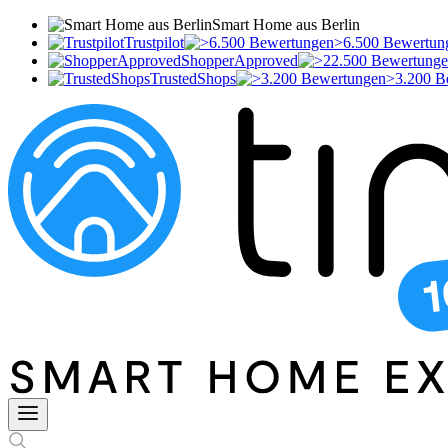
Smart Home aus Berlin
Trustpilot
>6.500 Bewertun
ShopperApproved
TrustedShops
>3.200 B