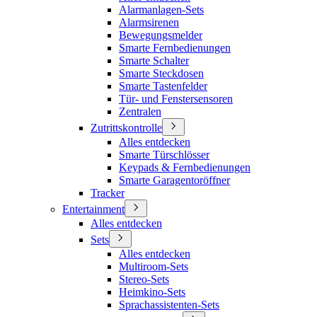
Alarmanlagen-Sets
Alarmsirenen
Bewegungsmelder
Smarte Fernbedienungen
Smarte Schalter
Smarte Steckdosen
Smarte Tastenfelder
Tür- und Fenstersensoren
Zentralen
Zutrittskontrolle
Alles entdecken
Smarte Türschlösser
Keypads & Fernbedienungen
Smarte Garagentoröffner
Tracker
Entertainment
Alles entdecken
Sets
Alles entdecken
Multiroom-Sets
Stereo-Sets
Heimkino-Sets
Sprachassistenten-Sets