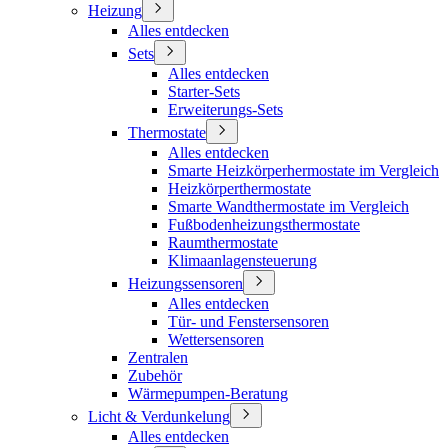
Heizung
Alles entdecken
Sets
Alles entdecken
Starter-Sets
Erweiterungs-Sets
Thermostate
Alles entdecken
Smarte Heizkörperhermostate im Vergleich
Heizkörperthermostate
Smarte Wandthermostate im Vergleich
Fußbodenheizungsthermostate
Raumthermostate
Klimaanlagensteuerung
Heizungssensoren
Alles entdecken
Tür- und Fenstersensoren
Wettersensoren
Zentralen
Zubehör
Wärmepumpen-Beratung
Licht & Verdunkelung
Alles entdecken