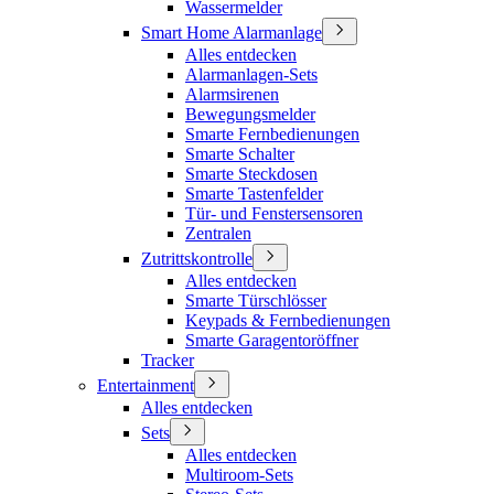
Wassermelder
Smart Home Alarmanlage
Alles entdecken
Alarmanlagen-Sets
Alarmsirenen
Bewegungsmelder
Smarte Fernbedienungen
Smarte Schalter
Smarte Steckdosen
Smarte Tastenfelder
Tür- und Fenstersensoren
Zentralen
Zutrittskontrolle
Alles entdecken
Smarte Türschlösser
Keypads & Fernbedienungen
Smarte Garagentoröffner
Tracker
Entertainment
Alles entdecken
Sets
Alles entdecken
Multiroom-Sets