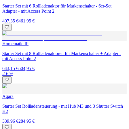
Starter Set mit 6 Rollladenaktor für Markenschalter - 6er-Set +
Adapter - mit Access Point 2
497,35 €
461,95 €
Homematic IP
Starter Set mit 8 Rollladenaktoren für Markenschalter + Adapter -
mit Access Point 2
643,15 €
604,95 €
-16 %
Aqara
Starter Set Rollladensteuerung - mit Hub M3 und 3 Shutter Switch
H2
339,96 €
284,95 €