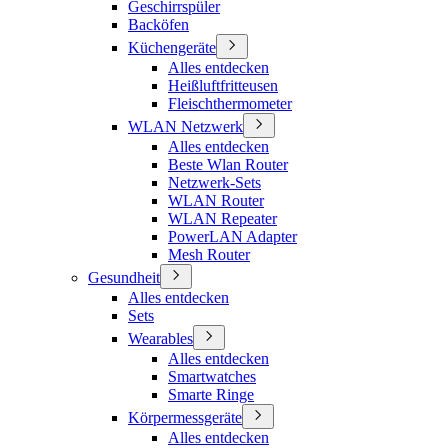
Geschirrspüler
Backöfen
Küchengeräte
Alles entdecken
Heißluftfritteusen
Fleischthermometer
WLAN Netzwerk
Alles entdecken
Beste Wlan Router
Netzwerk-Sets
WLAN Router
WLAN Repeater
PowerLAN Adapter
Mesh Router
Gesundheit
Alles entdecken
Sets
Wearables
Alles entdecken
Smartwatches
Smarte Ringe
Körpermessgeräte
Alles entdecken