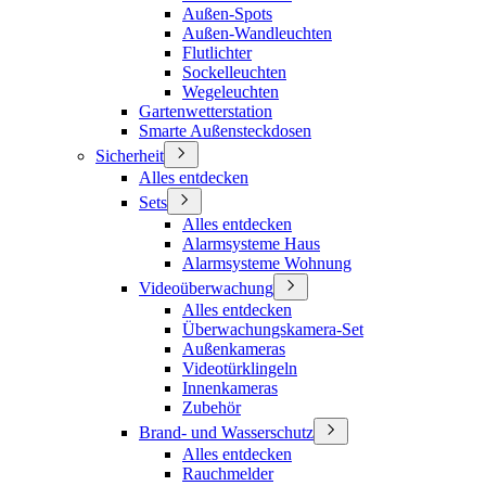
Außen-Spots
Außen-Wandleuchten
Flutlichter
Sockelleuchten
Wegeleuchten
Gartenwetterstation
Smarte Außensteckdosen
Sicherheit
Alles entdecken
Sets
Alles entdecken
Alarmsysteme Haus
Alarmsysteme Wohnung
Videoüberwachung
Alles entdecken
Überwachungskamera-Set
Außenkameras
Videotürklingeln
Innenkameras
Zubehör
Brand- und Wasserschutz
Alles entdecken
Rauchmelder