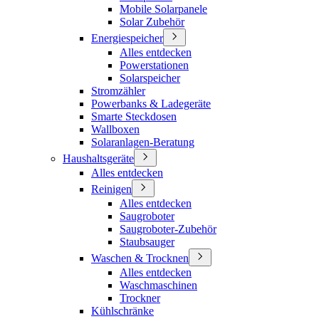
Mobile Solarpanele
Solar Zubehör
Energiespeicher
Alles entdecken
Powerstationen
Solarspeicher
Stromzähler
Powerbanks & Ladegeräte
Smarte Steckdosen
Wallboxen
Solaranlagen-Beratung
Haushaltsgeräte
Alles entdecken
Reinigen
Alles entdecken
Saugroboter
Saugroboter-Zubehör
Staubsauger
Waschen & Trocknen
Alles entdecken
Waschmaschinen
Trockner
Kühlschränke