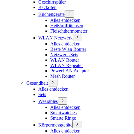
Geschirrspüler
Backöfen
Küchengeräte
Alles entdecken
Heißluftfritteusen
Fleischthermometer
WLAN Netzwerk
Alles entdecken
Beste Wlan Router
Netzwerk-Sets
WLAN Router
WLAN Repeater
PowerLAN Adapter
Mesh Router
Gesundheit
Alles entdecken
Sets
Wearables
Alles entdecken
Smartwatches
Smarte Ringe
Körpermessgeräte
Alles entdecken