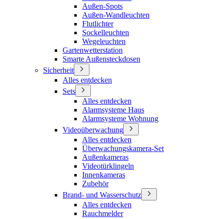
Außen-Spots
Außen-Wandleuchten
Flutlichter
Sockelleuchten
Wegeleuchten
Gartenwetterstation
Smarte Außensteckdosen
Sicherheit
Alles entdecken
Sets
Alles entdecken
Alarmsysteme Haus
Alarmsysteme Wohnung
Videoüberwachung
Alles entdecken
Überwachungskamera-Set
Außenkameras
Videotürklingeln
Innenkameras
Zubehör
Brand- und Wasserschutz
Alles entdecken
Rauchmelder