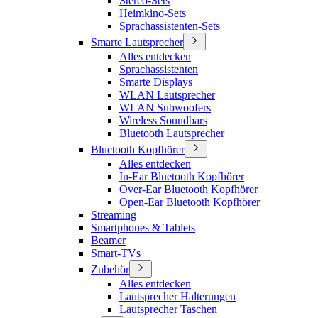
Stereo-Sets
Heimkino-Sets
Sprachassistenten-Sets
Smarte Lautsprecher
Alles entdecken
Sprachassistenten
Smarte Displays
WLAN Lautsprecher
WLAN Subwoofers
Wireless Soundbars
Bluetooth Lautsprecher
Bluetooth Kopfhörer
Alles entdecken
In-Ear Bluetooth Kopfhörer
Over-Ear Bluetooth Kopfhörer
Open-Ear Bluetooth Kopfhörer
Streaming
Smartphones & Tablets
Beamer
Smart-TVs
Zubehör
Alles entdecken
Lautsprecher Halterungen
Lautsprecher Taschen