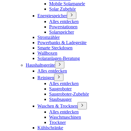
Mobile Solarpanele
Solar Zubehör
Energiespeicher
Alles entdecken
Powerstationen
Solarspeicher
Stromzähler
Powerbanks & Ladegeräte
Smarte Steckdosen
Wallboxen
Solaranlagen-Beratung
Haushaltsgeräte
Alles entdecken
Reinigen
Alles entdecken
Saugroboter
Saugroboter-Zubehör
Staubsauger
Waschen & Trocknen
Alles entdecken
Waschmaschinen
Trockner
Kühlschränke