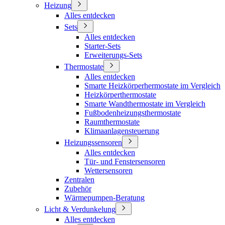
Heizung
Alles entdecken
Sets
Alles entdecken
Starter-Sets
Erweiterungs-Sets
Thermostate
Alles entdecken
Smarte Heizkörperhermostate im Vergleich
Heizkörperthermostate
Smarte Wandthermostate im Vergleich
Fußbodenheizungsthermostate
Raumthermostate
Klimaanlagensteuerung
Heizungssensoren
Alles entdecken
Tür- und Fenstersensoren
Wettersensoren
Zentralen
Zubehör
Wärmepumpen-Beratung
Licht & Verdunkelung
Alles entdecken