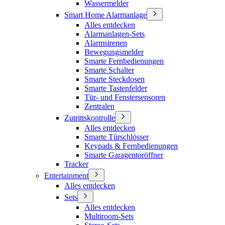
Wassermelder
Smart Home Alarmanlage
Alles entdecken
Alarmanlagen-Sets
Alarmsirenen
Bewegungsmelder
Smarte Fernbedienungen
Smarte Schalter
Smarte Steckdosen
Smarte Tastenfelder
Tür- und Fenstersensoren
Zentralen
Zutrittskontrolle
Alles entdecken
Smarte Türschlösser
Keypads & Fernbedienungen
Smarte Garagentoröffner
Tracker
Entertainment
Alles entdecken
Sets
Alles entdecken
Multiroom-Sets