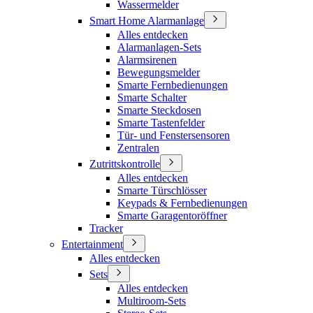
Wassermelder
Smart Home Alarmanlage
Alles entdecken
Alarmanlagen-Sets
Alarmsirenen
Bewegungsmelder
Smarte Fernbedienungen
Smarte Schalter
Smarte Steckdosen
Smarte Tastenfelder
Tür- und Fenstersensoren
Zentralen
Zutrittskontrolle
Alles entdecken
Smarte Türschlösser
Keypads & Fernbedienungen
Smarte Garagentoröffner
Tracker
Entertainment
Alles entdecken
Sets
Alles entdecken
Multiroom-Sets