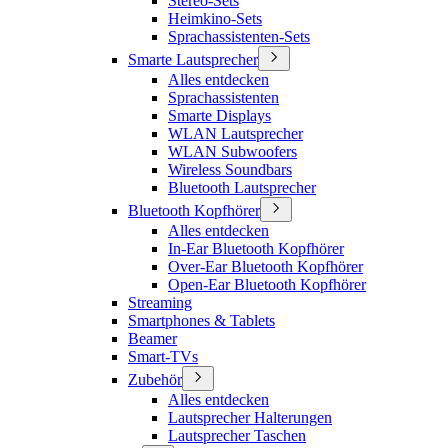
Stereo-Sets
Heimkino-Sets
Sprachassistenten-Sets
Smarte Lautsprecher
Alles entdecken
Sprachassistenten
Smarte Displays
WLAN Lautsprecher
WLAN Subwoofers
Wireless Soundbars
Bluetooth Lautsprecher
Bluetooth Kopfhörer
Alles entdecken
In-Ear Bluetooth Kopfhörer
Over-Ear Bluetooth Kopfhörer
Open-Ear Bluetooth Kopfhörer
Streaming
Smartphones & Tablets
Beamer
Smart-TVs
Zubehör
Alles entdecken
Lautsprecher Halterungen
Lautsprecher Taschen