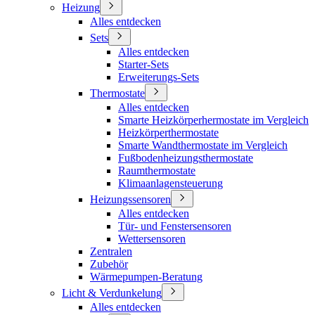
Heizung
Alles entdecken
Sets
Alles entdecken
Starter-Sets
Erweiterungs-Sets
Thermostate
Alles entdecken
Smarte Heizkörperhermostate im Vergleich
Heizkörperthermostate
Smarte Wandthermostate im Vergleich
Fußbodenheizungsthermostate
Raumthermostate
Klimaanlagensteuerung
Heizungssensoren
Alles entdecken
Tür- und Fenstersensoren
Wettersensoren
Zentralen
Zubehör
Wärmepumpen-Beratung
Licht & Verdunkelung
Alles entdecken