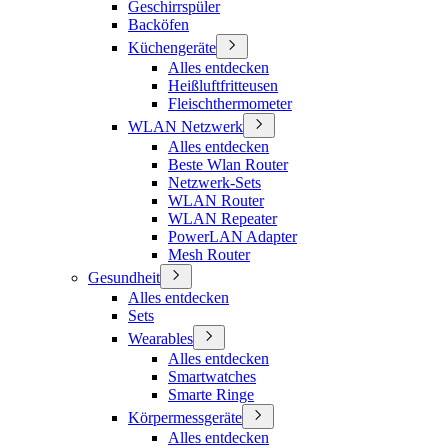
Geschirrspüler
Backöfen
Küchengeräte
Alles entdecken
Heißluftfritteusen
Fleischthermometer
WLAN Netzwerk
Alles entdecken
Beste Wlan Router
Netzwerk-Sets
WLAN Router
WLAN Repeater
PowerLAN Adapter
Mesh Router
Gesundheit
Alles entdecken
Sets
Wearables
Alles entdecken
Smartwatches
Smarte Ringe
Körpermessgeräte
Alles entdecken