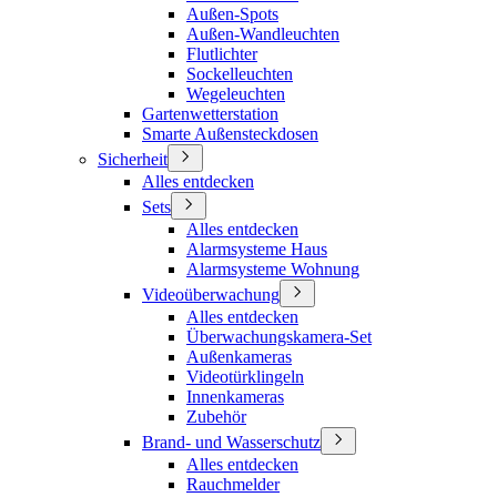
Außen-Spots
Außen-Wandleuchten
Flutlichter
Sockelleuchten
Wegeleuchten
Gartenwetterstation
Smarte Außensteckdosen
Sicherheit
Alles entdecken
Sets
Alles entdecken
Alarmsysteme Haus
Alarmsysteme Wohnung
Videoüberwachung
Alles entdecken
Überwachungskamera-Set
Außenkameras
Videotürklingeln
Innenkameras
Zubehör
Brand- und Wasserschutz
Alles entdecken
Rauchmelder