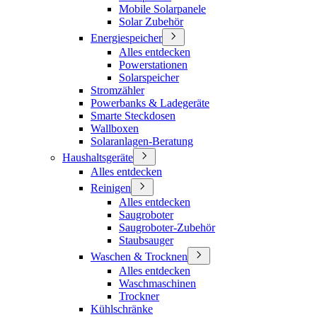
Mobile Solarpanele
Solar Zubehör
Energiespeicher
Alles entdecken
Powerstationen
Solarspeicher
Stromzähler
Powerbanks & Ladegeräte
Smarte Steckdosen
Wallboxen
Solaranlagen-Beratung
Haushaltsgeräte
Alles entdecken
Reinigen
Alles entdecken
Saugroboter
Saugroboter-Zubehör
Staubsauger
Waschen & Trocknen
Alles entdecken
Waschmaschinen
Trockner
Kühlschränke