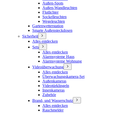
Außen-Spots
Außen-Wandleuchten
Flutlichter
Sockelleuchten
Wegeleuchten
Gartenwetterstation
Smarte Außensteckdosen
Sicherheit
Alles entdecken
Sets
Alles entdecken
Alarmsysteme Haus
Alarmsysteme Wohnung
Videoüberwachung
Alles entdecken
Überwachungskamera-Set
Außenkameras
Videotürklingeln
Innenkameras
Zubehör
Brand- und Wasserschutz
Alles entdecken
Rauchmelder