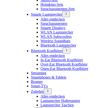
Stereo-Sets
Heimkino-Sets
Sprachassistenten-Sets
Smarte Lautsprecher
Alles entdecken
Sprachassistenten
Smarte Displays
WLAN Lautsprecher
WLAN Subwoofers
Wireless Soundbars
Bluetooth Lautsprecher
Bluetooth Kopfhörer
Alles entdecken
In-Ear Bluetooth Kopfhörer
Over-Ear Bluetooth Kopfhörer
Open-Ear Bluetooth Kopfhörer
Streaming
Smartphones & Tablets
Beamer
Smart-TVs
Zubehör
Alles entdecken
Lautsprecher Halterungen
Lautsprecher Taschen