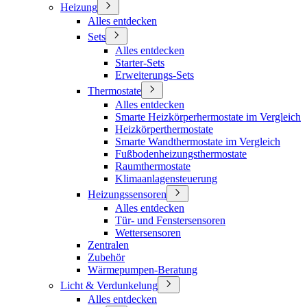
Heizung
Alles entdecken
Sets
Alles entdecken
Starter-Sets
Erweiterungs-Sets
Thermostate
Alles entdecken
Smarte Heizkörperhermostate im Vergleich
Heizkörperthermostate
Smarte Wandthermostate im Vergleich
Fußbodenheizungsthermostate
Raumthermostate
Klimaanlagensteuerung
Heizungssensoren
Alles entdecken
Tür- und Fenstersensoren
Wettersensoren
Zentralen
Zubehör
Wärmepumpen-Beratung
Licht & Verdunkelung
Alles entdecken