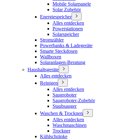
Mobile Solarpanele
Solar Zubehör
Energiespeicher
Alles entdecken
Powerstationen
Solarspeicher
Stromzähler
Powerbanks & Ladegeräte
Smarte Steckdosen
Wallboxen
Solaranlagen-Beratung
Haushaltsgeräte
Alles entdecken
Reinigen
Alles entdecken
Saugroboter
Saugroboter-Zubehör
Staubsauger
Waschen & Trocknen
Alles entdecken
Waschmaschinen
Trockner
Kühlschränke