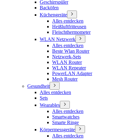
Geschirrspüler
Backöfen
Küchengeräte
Alles entdecken
Heißluftfritteusen
Fleischthermometer
WLAN Netzwerk
Alles entdecken
Beste Wlan Router
Netzwerk-Sets
WLAN Router
WLAN Repeater
PowerLAN Adapter
Mesh Router
Gesundheit
Alles entdecken
Sets
Wearables
Alles entdecken
Smartwatches
Smarte Ringe
Körpermessgeräte
Alles entdecken