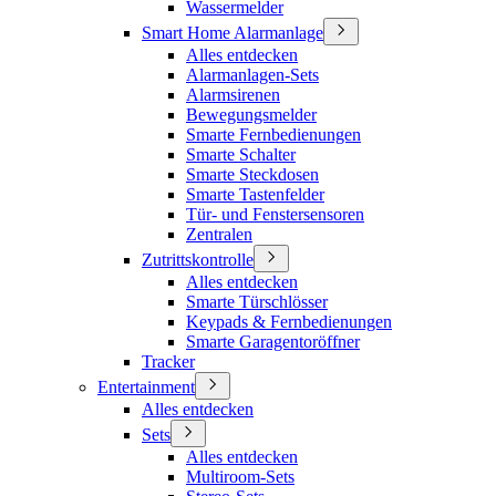
Wassermelder
Smart Home Alarmanlage
Alles entdecken
Alarmanlagen-Sets
Alarmsirenen
Bewegungsmelder
Smarte Fernbedienungen
Smarte Schalter
Smarte Steckdosen
Smarte Tastenfelder
Tür- und Fenstersensoren
Zentralen
Zutrittskontrolle
Alles entdecken
Smarte Türschlösser
Keypads & Fernbedienungen
Smarte Garagentoröffner
Tracker
Entertainment
Alles entdecken
Sets
Alles entdecken
Multiroom-Sets