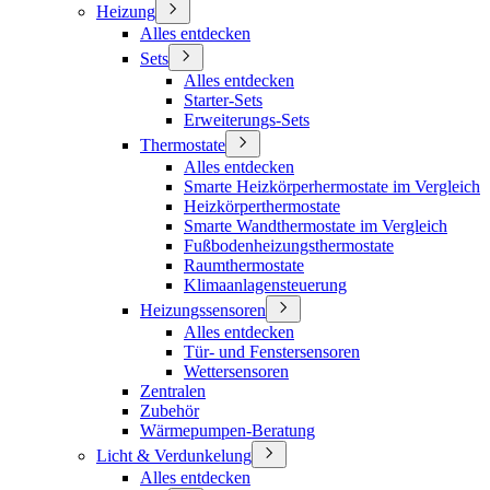
Heizung
Alles entdecken
Sets
Alles entdecken
Starter-Sets
Erweiterungs-Sets
Thermostate
Alles entdecken
Smarte Heizkörperhermostate im Vergleich
Heizkörperthermostate
Smarte Wandthermostate im Vergleich
Fußbodenheizungsthermostate
Raumthermostate
Klimaanlagensteuerung
Heizungssensoren
Alles entdecken
Tür- und Fenstersensoren
Wettersensoren
Zentralen
Zubehör
Wärmepumpen-Beratung
Licht & Verdunkelung
Alles entdecken