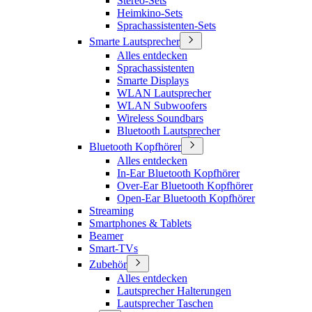
Stereo-Sets
Heimkino-Sets
Sprachassistenten-Sets
Smarte Lautsprecher
Alles entdecken
Sprachassistenten
Smarte Displays
WLAN Lautsprecher
WLAN Subwoofers
Wireless Soundbars
Bluetooth Lautsprecher
Bluetooth Kopfhörer
Alles entdecken
In-Ear Bluetooth Kopfhörer
Over-Ear Bluetooth Kopfhörer
Open-Ear Bluetooth Kopfhörer
Streaming
Smartphones & Tablets
Beamer
Smart-TVs
Zubehör
Alles entdecken
Lautsprecher Halterungen
Lautsprecher Taschen