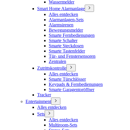
Wassermelder
Smart Home Alarmanlage
Alles entdecken
Alarmanlagen-Sets
Alarmsirenen
Bewegungsmelder
Smarte Fernbedienungen
Smarte Schalter
Smarte Steckdosen
Smarte Tastenfelder
Tür- und Fenstersensoren
Zentralen
Zutrittskontrolle
Alles entdecken
Smarte Türschlösser
Keypads & Fernbedienungen
Smarte Garagentoröffner
Tracker
Entertainment
Alles entdecken
Sets
Alles entdecken
Multiroom-Sets