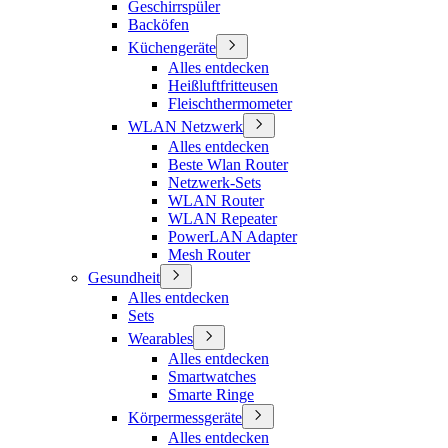
Geschirrspüler
Backöfen
Küchengeräte
Alles entdecken
Heißluftfritteusen
Fleischthermometer
WLAN Netzwerk
Alles entdecken
Beste Wlan Router
Netzwerk-Sets
WLAN Router
WLAN Repeater
PowerLAN Adapter
Mesh Router
Gesundheit
Alles entdecken
Sets
Wearables
Alles entdecken
Smartwatches
Smarte Ringe
Körpermessgeräte
Alles entdecken