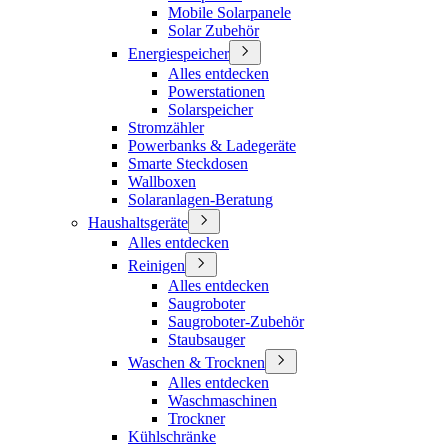
Mobile Solarpanele
Solar Zubehör
Energiespeicher
Alles entdecken
Powerstationen
Solarspeicher
Stromzähler
Powerbanks & Ladegeräte
Smarte Steckdosen
Wallboxen
Solaranlagen-Beratung
Haushaltsgeräte
Alles entdecken
Reinigen
Alles entdecken
Saugroboter
Saugroboter-Zubehör
Staubsauger
Waschen & Trocknen
Alles entdecken
Waschmaschinen
Trockner
Kühlschränke