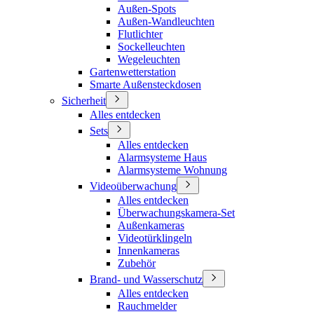
Außen-Spots
Außen-Wandleuchten
Flutlichter
Sockelleuchten
Wegeleuchten
Gartenwetterstation
Smarte Außensteckdosen
Sicherheit
Alles entdecken
Sets
Alles entdecken
Alarmsysteme Haus
Alarmsysteme Wohnung
Videoüberwachung
Alles entdecken
Überwachungskamera-Set
Außenkameras
Videotürklingeln
Innenkameras
Zubehör
Brand- und Wasserschutz
Alles entdecken
Rauchmelder