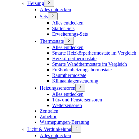
Heizung
Alles entdecken
Sets
Alles entdecken
Starter-Sets
Erweiterungs-Sets
Thermostate
Alles entdecken
Smarte Heizkörperhermostate im Vergleich
Heizkörperthermostate
Smarte Wandthermostate im Vergleich
Fußbodenheizungsthermostate
Raumthermostate
Klimaanlagensteuerung
Heizungssensoren
Alles entdecken
Tür- und Fenstersensoren
Wettersensoren
Zentralen
Zubehör
Wärmepumpen-Beratung
Licht & Verdunkelung
Alles entdecken