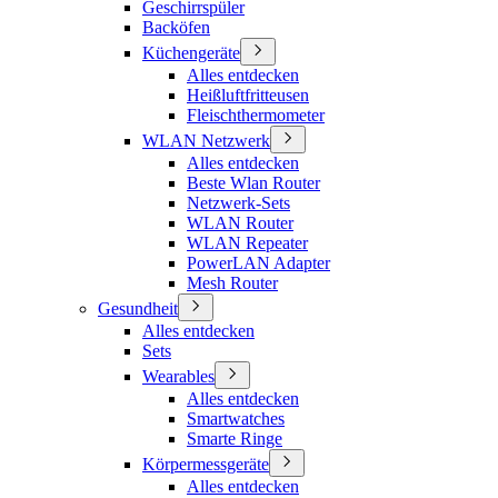
Geschirrspüler
Backöfen
Küchengeräte
Alles entdecken
Heißluftfritteusen
Fleischthermometer
WLAN Netzwerk
Alles entdecken
Beste Wlan Router
Netzwerk-Sets
WLAN Router
WLAN Repeater
PowerLAN Adapter
Mesh Router
Gesundheit
Alles entdecken
Sets
Wearables
Alles entdecken
Smartwatches
Smarte Ringe
Körpermessgeräte
Alles entdecken