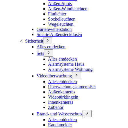
Außen-Spots
Außen-Wandleuchten
Flutlichter
Sockelleuchten
Wegeleuchten
Gartenwetterstation
Smarte Außensteckdosen
Sicherheit
Alles entdecken
Sets
Alles entdecken
Alarmsysteme Haus
Alarmsysteme Wohnung
Videoüberwachung
Alles entdecken
Überwachungskamera-Set
Außenkameras
Videotürklingeln
Innenkameras
Zubehör
Brand- und Wasserschutz
Alles entdecken
Rauchmelder