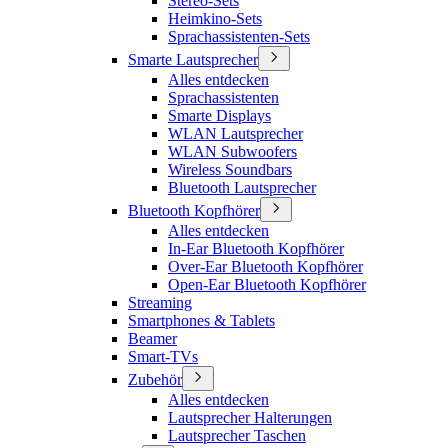
Stereo-Sets
Heimkino-Sets
Sprachassistenten-Sets
Smarte Lautsprecher
Alles entdecken
Sprachassistenten
Smarte Displays
WLAN Lautsprecher
WLAN Subwoofers
Wireless Soundbars
Bluetooth Lautsprecher
Bluetooth Kopfhörer
Alles entdecken
In-Ear Bluetooth Kopfhörer
Over-Ear Bluetooth Kopfhörer
Open-Ear Bluetooth Kopfhörer
Streaming
Smartphones & Tablets
Beamer
Smart-TVs
Zubehör
Alles entdecken
Lautsprecher Halterungen
Lautsprecher Taschen