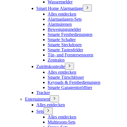
Wassermelder
Smart Home Alarmanlage
Alles entdecken
Alarmanlagen-Sets
Alarmsirenen
Bewegungsmelder
Smarte Fernbedienungen
Smarte Schalter
Smarte Steckdosen
Smarte Tastenfelder
Tür- und Fenstersensoren
Zentralen
Zutrittskontrolle
Alles entdecken
Smarte Türschlösser
Keypads & Fernbedienungen
Smarte Garagentoröffner
Tracker
Entertainment
Alles entdecken
Sets
Alles entdecken
Multiroom-Sets