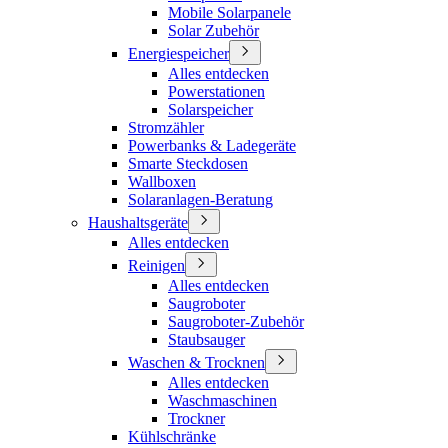
Mobile Solarpanele
Solar Zubehör
Energiespeicher
Alles entdecken
Powerstationen
Solarspeicher
Stromzähler
Powerbanks & Ladegeräte
Smarte Steckdosen
Wallboxen
Solaranlagen-Beratung
Haushaltsgeräte
Alles entdecken
Reinigen
Alles entdecken
Saugroboter
Saugroboter-Zubehör
Staubsauger
Waschen & Trocknen
Alles entdecken
Waschmaschinen
Trockner
Kühlschränke