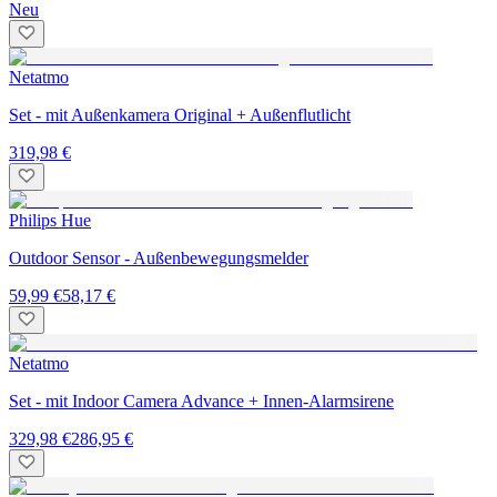
Neu
Netatmo
Set - mit Außenkamera Original + Außenflutlicht
319,98 €
Philips Hue
Outdoor Sensor - Außenbewegungsmelder
59,99 €
58,17 €
Netatmo
Set - mit Indoor Camera Advance + Innen-Alarmsirene
329,98 €
286,95 €