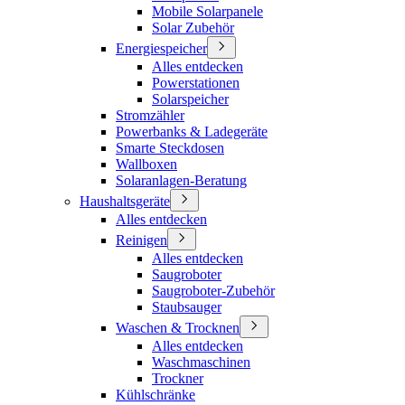
Mobile Solarpanele
Solar Zubehör
Energiespeicher
Alles entdecken
Powerstationen
Solarspeicher
Stromzähler
Powerbanks & Ladegeräte
Smarte Steckdosen
Wallboxen
Solaranlagen-Beratung
Haushaltsgeräte
Alles entdecken
Reinigen
Alles entdecken
Saugroboter
Saugroboter-Zubehör
Staubsauger
Waschen & Trocknen
Alles entdecken
Waschmaschinen
Trockner
Kühlschränke