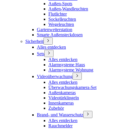
Außen-Spots
Außen-Wandleuchten
Flutlichter
Sockelleuchten
Wegeleuchten
Gartenwetterstation
Smarte Außensteckdosen
Sicherheit
Alles entdecken
Sets
Alles entdecken
Alarmsysteme Haus
Alarmsysteme Wohnung
Videoüberwachung
Alles entdecken
Überwachungskamera-Set
Außenkameras
Videotürklingeln
Innenkameras
Zubehör
Brand- und Wasserschutz
Alles entdecken
Rauchmelder