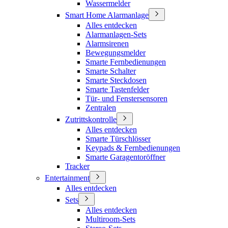
Wassermelder
Smart Home Alarmanlage
Alles entdecken
Alarmanlagen-Sets
Alarmsirenen
Bewegungsmelder
Smarte Fernbedienungen
Smarte Schalter
Smarte Steckdosen
Smarte Tastenfelder
Tür- und Fenstersensoren
Zentralen
Zutrittskontrolle
Alles entdecken
Smarte Türschlösser
Keypads & Fernbedienungen
Smarte Garagentoröffner
Tracker
Entertainment
Alles entdecken
Sets
Alles entdecken
Multiroom-Sets