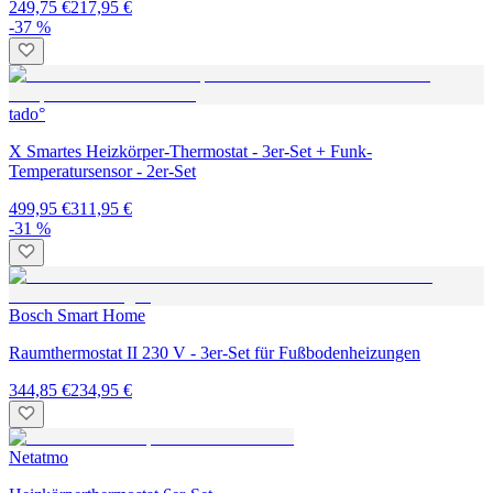
249,75 €
217,95 €
-37 %
tado°
X Smartes Heizkörper-Thermostat - 3er-Set + Funk-
Temperatursensor - 2er-Set
499,95 €
311,95 €
-31 %
Bosch Smart Home
Raumthermostat II 230 V - 3er-Set für Fußbodenheizungen
344,85 €
234,95 €
Netatmo