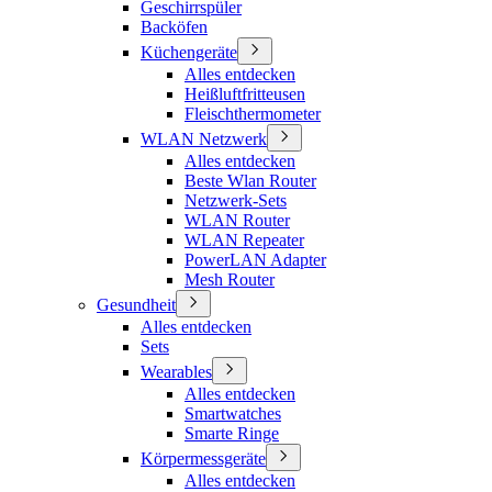
Geschirrspüler
Backöfen
Küchengeräte
Alles entdecken
Heißluftfritteusen
Fleischthermometer
WLAN Netzwerk
Alles entdecken
Beste Wlan Router
Netzwerk-Sets
WLAN Router
WLAN Repeater
PowerLAN Adapter
Mesh Router
Gesundheit
Alles entdecken
Sets
Wearables
Alles entdecken
Smartwatches
Smarte Ringe
Körpermessgeräte
Alles entdecken