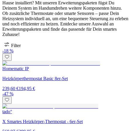
Hause installiert? Mit unseren Erweiterungspaketen fügst Du
Deinem System im Handumdrehen weitere Komponenten hinzu.
Ob zusätzliche Thermostate oder smarte Sensoren – passe Dein
Heizsystem individuell an, um eine bequemere Steuerung zu erleben
und noch effizienter zu heizen. Entdecke unsere Auswahl an
Erweiterungspaketen und finde das passende für Dein smartes
Zuhause!
Filter
-18 %
Homematic IP
Heizkörperthermostat Basic 8er-Set
239,60 €
194,95 €
-47 %
tado°
X Smartes Heizkörper-Thermostat - 6er-Set