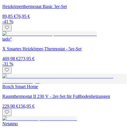
Heizkörperthermostat Basic 3er-Set
89,85 €
76,95 €
-41 %
tado°
X Smartes Heizkörper-Thermostat - 5er-Set
469,98 €
273,95 €
-31 %
Bosch Smart Home
Raumthermostat II 230 V - 2er-Set für Fußbodenheizungen
229,90 €
156,95 €
Netatmo