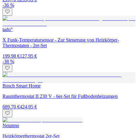
-36 %
tado°
X Funk-Temperatursensor - Zur Steuerung von Heizkörper-
Thermostaten - 2er-Set
199,98 €
127,95 €
-38 %
Bosch Smart Home
Raumthermostat II 230 V - 6er-Set für Fußbodenheizungen
689,70 €
424,95 €
Netatmo
Heizkörperthermostat 2er-Set