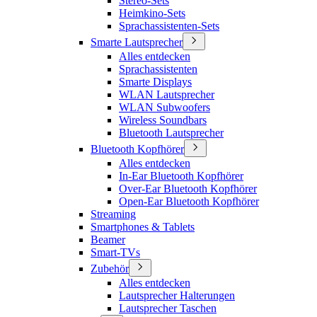
Stereo-Sets
Heimkino-Sets
Sprachassistenten-Sets
Smarte Lautsprecher
Alles entdecken
Sprachassistenten
Smarte Displays
WLAN Lautsprecher
WLAN Subwoofers
Wireless Soundbars
Bluetooth Lautsprecher
Bluetooth Kopfhörer
Alles entdecken
In-Ear Bluetooth Kopfhörer
Over-Ear Bluetooth Kopfhörer
Open-Ear Bluetooth Kopfhörer
Streaming
Smartphones & Tablets
Beamer
Smart-TVs
Zubehör
Alles entdecken
Lautsprecher Halterungen
Lautsprecher Taschen