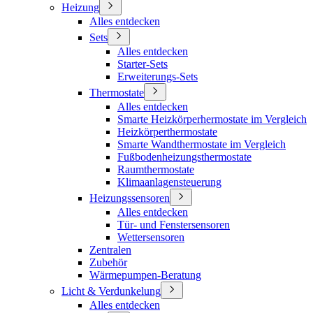
Heizung
Alles entdecken
Sets
Alles entdecken
Starter-Sets
Erweiterungs-Sets
Thermostate
Alles entdecken
Smarte Heizkörperhermostate im Vergleich
Heizkörperthermostate
Smarte Wandthermostate im Vergleich
Fußbodenheizungsthermostate
Raumthermostate
Klimaanlagensteuerung
Heizungssensoren
Alles entdecken
Tür- und Fenstersensoren
Wettersensoren
Zentralen
Zubehör
Wärmepumpen-Beratung
Licht & Verdunkelung
Alles entdecken