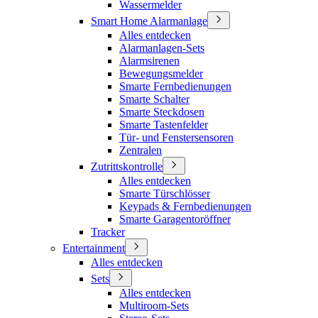
Wassermelder
Smart Home Alarmanlage
Alles entdecken
Alarmanlagen-Sets
Alarmsirenen
Bewegungsmelder
Smarte Fernbedienungen
Smarte Schalter
Smarte Steckdosen
Smarte Tastenfelder
Tür- und Fenstersensoren
Zentralen
Zutrittskontrolle
Alles entdecken
Smarte Türschlösser
Keypads & Fernbedienungen
Smarte Garagentoröffner
Tracker
Entertainment
Alles entdecken
Sets
Alles entdecken
Multiroom-Sets