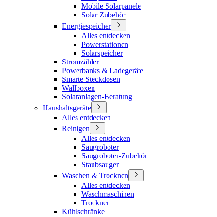
Mobile Solarpanele
Solar Zubehör
Energiespeicher
Alles entdecken
Powerstationen
Solarspeicher
Stromzähler
Powerbanks & Ladegeräte
Smarte Steckdosen
Wallboxen
Solaranlagen-Beratung
Haushaltsgeräte
Alles entdecken
Reinigen
Alles entdecken
Saugroboter
Saugroboter-Zubehör
Staubsauger
Waschen & Trocknen
Alles entdecken
Waschmaschinen
Trockner
Kühlschränke