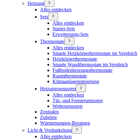
Heizung
Alles entdecken
Sets
Alles entdecken
Starter-Sets
Erweiterungs-Sets
Thermostate
Alles entdecken
Smarte Heizkörperhermostate im Vergleich
Heizkörperthermostate
Smarte Wandthermostate im Vergleich
Fußbodenheizungsthermostate
Raumthermostate
Klimaanlagensteuerung
Heizungssensoren
Alles entdecken
Tür- und Fenstersensoren
Wettersensoren
Zentralen
Zubehör
Wärmepumpen-Beratung
Licht & Verdunkelung
Alles entdecken