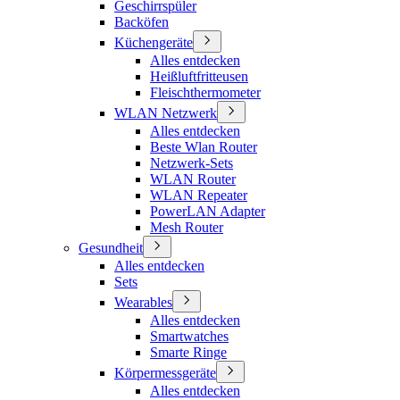
Geschirrspüler
Backöfen
Küchengeräte
Alles entdecken
Heißluftfritteusen
Fleischthermometer
WLAN Netzwerk
Alles entdecken
Beste Wlan Router
Netzwerk-Sets
WLAN Router
WLAN Repeater
PowerLAN Adapter
Mesh Router
Gesundheit
Alles entdecken
Sets
Wearables
Alles entdecken
Smartwatches
Smarte Ringe
Körpermessgeräte
Alles entdecken