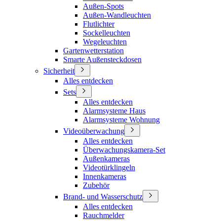
Außen-Spots
Außen-Wandleuchten
Flutlichter
Sockelleuchten
Wegeleuchten
Gartenwetterstation
Smarte Außensteckdosen
Sicherheit
Alles entdecken
Sets
Alles entdecken
Alarmsysteme Haus
Alarmsysteme Wohnung
Videoüberwachung
Alles entdecken
Überwachungskamera-Set
Außenkameras
Videotürklingeln
Innenkameras
Zubehör
Brand- und Wasserschutz
Alles entdecken
Rauchmelder