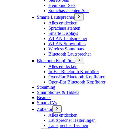
Stereo-Sets
Heimkino-Sets
Sprachassistenten-Sets
Smarte Lautsprecher
Alles entdecken
Sprachassistenten
Smarte Displays
WLAN Lautsprecher
WLAN Subwoofers
Wireless Soundbars
Bluetooth Lautsprecher
Bluetooth Kopfhörer
Alles entdecken
In-Ear Bluetooth Kopfhörer
Over-Ear Bluetooth Kopfhörer
Open-Ear Bluetooth Kopfhörer
Streaming
Smartphones & Tablets
Beamer
Smart-TVs
Zubehör
Alles entdecken
Lautsprecher Halterungen
Lautsprecher Taschen