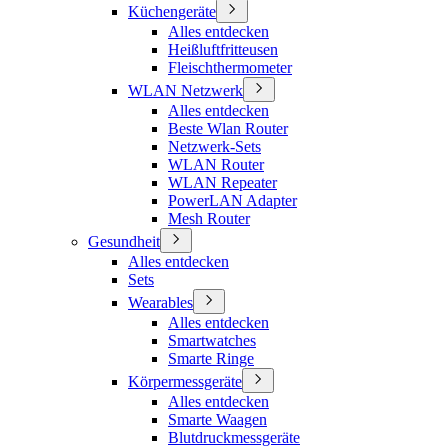
Küchengeräte
Alles entdecken
Heißluftfritteusen
Fleischthermometer
WLAN Netzwerk
Alles entdecken
Beste Wlan Router
Netzwerk-Sets
WLAN Router
WLAN Repeater
PowerLAN Adapter
Mesh Router
Gesundheit
Alles entdecken
Sets
Wearables
Alles entdecken
Smartwatches
Smarte Ringe
Körpermessgeräte
Alles entdecken
Smarte Waagen
Blutdruckmessgeräte