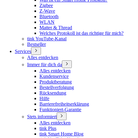
Zigbee
Z-Wave
Bluetooth
WLAN
Matter & Thread
Welches Protokoll ist das richtige für mich?
tink YouTube-Kanal
Bestseller
Services
Alles entdecken
Immer für dich da
Alles entdecken
Kundenservice
Produktberatung
Bestellverfolgung
Rücksendung
Hilfe
Barrierefreiheitserklärung
Funktioniert-Garantie
Stets informiert
Alles entdecken
tink Plus
tink Smart Home Blog