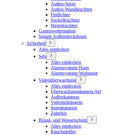
Außen-Spots
Außen-Wandleuchten
Flutlichter
Sockelleuchten
Wegeleuchten
Gartenwetterstation
Smarte Außensteckdosen
Sicherheit
Alles entdecken
Sets
Alles entdecken
Alarmsysteme Haus
Alarmsysteme Wohnung
Videoüberwachung
Alles entdecken
Überwachungskamera-Set
Außenkameras
Videotürklingeln
Innenkameras
Zubehör
Brand- und Wasserschutz
Alles entdecken
Rauchmelder