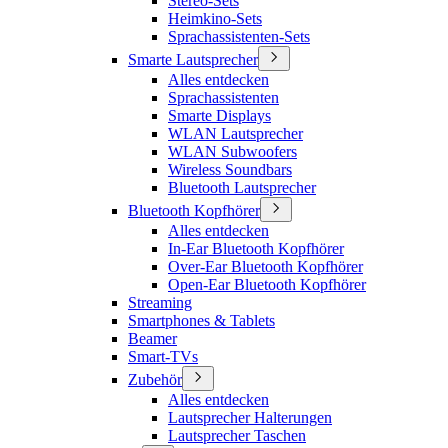
Stereo-Sets
Heimkino-Sets
Sprachassistenten-Sets
Smarte Lautsprecher
Alles entdecken
Sprachassistenten
Smarte Displays
WLAN Lautsprecher
WLAN Subwoofers
Wireless Soundbars
Bluetooth Lautsprecher
Bluetooth Kopfhörer
Alles entdecken
In-Ear Bluetooth Kopfhörer
Over-Ear Bluetooth Kopfhörer
Open-Ear Bluetooth Kopfhörer
Streaming
Smartphones & Tablets
Beamer
Smart-TVs
Zubehör
Alles entdecken
Lautsprecher Halterungen
Lautsprecher Taschen