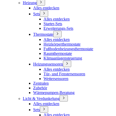
Heizung
Alles entdecken
Sets
Alles entdecken
Starter-Sets
Erweiterungs-Sets
Thermostate
Alles entdecken
Heizkörperthermostate
Fußbodenheizungsthermostate
Raumthermostate
Klimaanlagensteuerung
Heizungssensoren
Alles entdecken
Tür- und Fenstersensoren
Wettersensoren
Zentralen
Zubehör
Wärmepumpen-Beratung
Licht & Verdunkelung
Alles entdecken
Sets
Alles entdecken