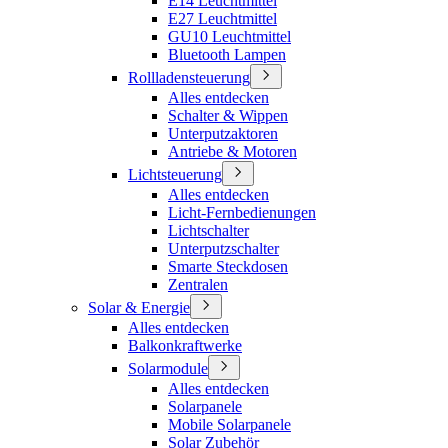
E14 Leuchtmittel
E27 Leuchtmittel
GU10 Leuchtmittel
Bluetooth Lampen
Rollladensteuerung
Alles entdecken
Schalter & Wippen
Unterputzaktoren
Antriebe & Motoren
Lichtsteuerung
Alles entdecken
Licht-Fernbedienungen
Lichtschalter
Unterputzschalter
Smarte Steckdosen
Zentralen
Solar & Energie
Alles entdecken
Balkonkraftwerke
Solarmodule
Alles entdecken
Solarpanele
Mobile Solarpanele
Solar Zubehör