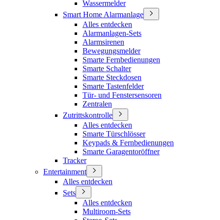
Wassermelder
Smart Home Alarmanlage
Alles entdecken
Alarmanlagen-Sets
Alarmsirenen
Bewegungsmelder
Smarte Fernbedienungen
Smarte Schalter
Smarte Steckdosen
Smarte Tastenfelder
Tür- und Fenstersensoren
Zentralen
Zutrittskontrolle
Alles entdecken
Smarte Türschlösser
Keypads & Fernbedienungen
Smarte Garagentoröffner
Tracker
Entertainment
Alles entdecken
Sets
Alles entdecken
Multiroom-Sets