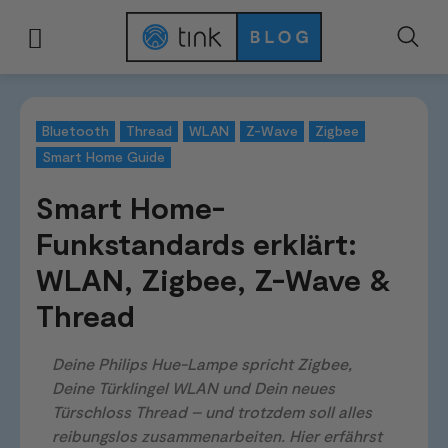
Start
Smart Home Guide
Smart Home-Funkstandards erklärt: WLAN, Zi
Bluetooth
Thread
WLAN
Z-Wave
Zigbee
Smart Home Guide
Smart Home-
Funkstandards erklärt:
WLAN, Zigbee, Z-Wave &
Thread
Deine Philips Hue-Lampe spricht Zigbee,
Deine Türklingel WLAN und Dein neues
Türschloss Thread – und trotzdem soll alles
reibungslos zusammenarbeiten. Hier erfährst