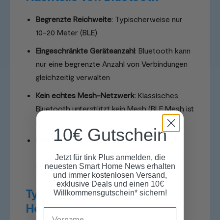
Begrenzte Reichweite
: Typischerweise nur
10-20 Meter (BLE)
Eingeschränkte Geräteanzahl
: Bluetooth kann
nur eine begrenzte Anzahl von Verbindungen
gleichzeitig verwalten
Kein echtes Mesh-Netzwerk
: Klassisches
Bluetooth unterstützt kein Mesh (BLE Mesh ist
noch nicht weit verbreitet)
10€ Gutschein
Fernsteuerung benötigt Zentrale
: Ohne
Zentrale ist keine Steuerung von unterwegs
Jetzt für tink Plus anmelden, die
möglich
neuesten Smart Home News erhalten
und immer kostenlosen Versand,
exklusive Deals und einen 10€
Typische Bluetooth-Smart
Willkommensgutschein* sichern!
Home-Geräte
Name