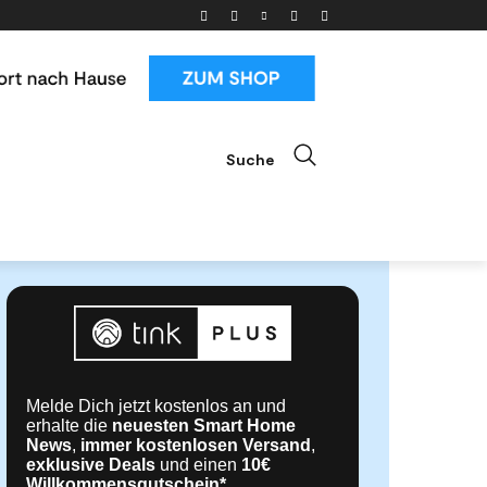
Suche
ials
News & Trends
Mehr
Melde Dich jetzt kostenlos an und
erhalte die
neuesten Smart Home
News
,
immer kostenlosen Versand
,
exklusive Deals
und einen
10€
Willkommensgutschein*
.