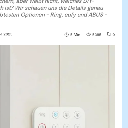
chern, aber weißt nicht, welches DIY-
h ist? Wir schauen uns die Details genau
ebtesten Optionen - Ring, eufy und ABUS -
er 2025
5385
0
5
Min.