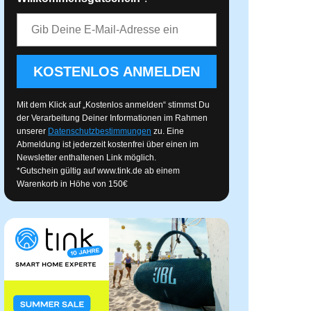
E-Mail-Adresse
KOSTENLOS ANMELDEN
Mit dem Klick auf „Kostenlos anmelden“ stimmst Du
der Verarbeitung Deiner Informationen im Rahmen
unserer
Datenschutzbestimmungen
zu. Eine
Abmeldung ist jederzeit kostenfrei über einen im
Newsletter enthaltenen Link möglich.
*Gutschein gültig auf
www.tink.de
ab einem
Warenkorb in Höhe von 150€