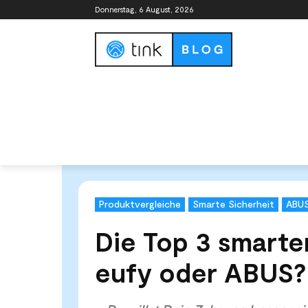
Donnerstag, 6 August, 2026
Smart Home Guide
Smart Home Syste
Start
Tests & Vergleiche
Produktvergleiche
Die T
Produktvergleiche
Smarte Sicherheit
ABU
Die Top 3 smarte
eufy oder ABUS?