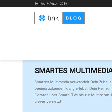
Sonntag, 9 August, 2026
Smart Home Guide
Smart Home Syste
SMARTES MULTIMEDI
Start
Kategorien
Smartes Multimedia
Smartes Multimedia verwandelt Dein Zuhause 
beeindruckenden Klang erlebst, Dein Heimkin
Geräten über Smart-TVs bis zur Multiroom-Mu
clever vernetzt!