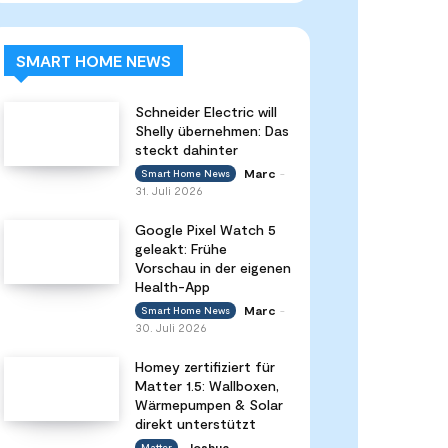
SMART HOME NEWS
Schneider Electric will
Shelly übernehmen: Das
steckt dahinter
Marc
Smart Home News
-
31. Juli 2026
Google Pixel Watch 5
geleakt: Frühe
Vorschau in der eigenen
Health-App
Marc
Smart Home News
-
30. Juli 2026
Homey zertifiziert für
Matter 1.5: Wallboxen,
Wärmepumpen & Solar
direkt unterstützt
Joshua
Matter
-