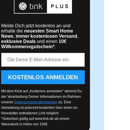
Melde Dich jetzt kostenlos an und
erhalte die
neuesten Smart Home
News
,
immer kostenlosen Versand
,
exklusive Deals
und einen
10€
Willkommensgutschein*
.
E-Mail-Adresse
KOSTENLOS ANMELDEN
Mit dem Klick auf „Kostenlos anmelden“ stimmst Du
der Verarbeitung Deiner Informationen im Rahmen
unserer
Datenschutzbestimmungen
zu. Eine
Abmeldung ist jederzeit kostenfrei über einen im
Newsletter enthaltenen Link möglich.
*Gutschein gültig auf
www.tink.de
ab einem
Warenkorb in Höhe von 150€