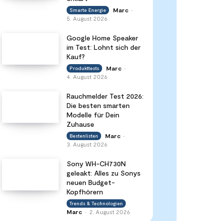
Marc
Smarte Energie
-
5. August 2026
Google Home Speaker
im Test: Lohnt sich der
Kauf?
Marc
Produkttests
-
4. August 2026
Rauchmelder Test 2026:
Die besten smarten
Modelle für Dein
Zuhause
Marc
Bestenlisten
-
3. August 2026
Sony WH-CH730N
geleakt: Alles zu Sonys
neuen Budget-
Kopfhörern
Trends & Technologien
Marc
2. August 2026
-