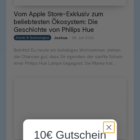
Vom Apple Store-Exklusiv zum
beliebtesten Ökosystem: Die
Geschichte von Philips Hue
Joshua
28. Juli 2026
Trends & Technologien
-
Betrittst Du heute ein beliebiges Wohnzimmer, stehen
die Chancen gut, dass Dir irgendwo der sanfte Schein
einer Philips Hue Lampe begegnet. Die Marke hat...
10€ Gutschein