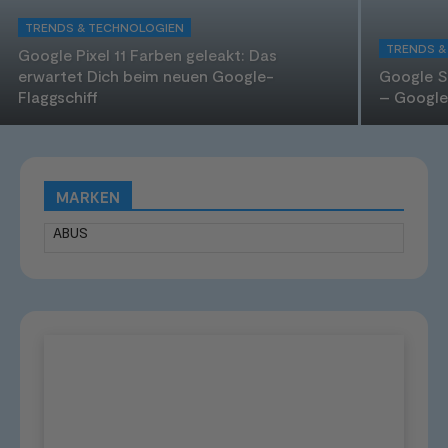
TRENDS & TECHNOLOGIEN
TRENDS &
Google Pixel 11 Farben geleakt: Das
erwartet Dich beim neuen Google-
Google St
Flaggschiff
– Google 
MARKEN