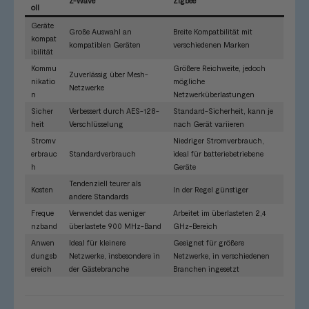
Z-Wave
Zigbee
oll
Geräte
Große Auswahl an
Breite Kompatbilität mit
kompat
kompatiblen Geräten
verschiedenen Marken
ibilität
Kommu
Größere Reichweite, jedoch
Zuverlässig über Mesh-
nikatio
mögliche
Netzwerke
n
Netzwerküberlastungen
Sicher
Verbessert durch AES-128-
Standard-Sicherheit, kann je
heit
Verschlüsselung
nach Gerät variieren
Stromv
Niedriger Stromverbrauch,
erbrauc
Standardverbrauch
ideal für batteriebetriebene
h
Geräte
Tendenziell teurer als
Kosten
In der Regel günstiger
andere Standards
Freque
Verwendet das weniger
Arbeitet im überlasteten 2,4
nzband
überlastete 900 MHz-Band
GHz-Bereich
Anwen
Ideal für kleinere
Geeignet für größere
dungsb
Netzwerke, insbesondere in
Netzwerke, in verschiedenen
ereich
der Gästebranche
Branchen ingesetzt