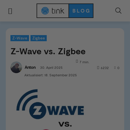
Start
Tests & Vergleiche
Produktvergleiche
Z-Wave vs. Zigbee
Z-Wave
Zigbee
Z-Wave vs. Zigbee
7
min.
Anton
30. April 2025
6232
0
Aktualisiert:
18. September 2025