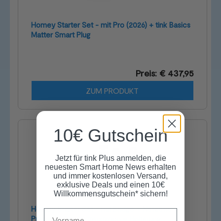
Homey Starter Set - mit Pro (2026) + tink Basics
Matter Smart Plug
Preis: € 437,95
ZUM PRODUKT
10€ Gutschein
Jetzt für tink Plus anmelden, die
neuesten Smart Home News erhalten
und immer kostenlosen Versand,
exklusive Deals und einen 10€
Willkommensgutschein* sichern!
Homey Starter Set - mit Bridge + Netatmo
Name
Premium Set Wetterstation + Halterung