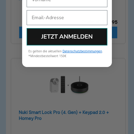
Email
Preis: € 370,95
ZUM PRODUKT
JETZT ANMELDEN
Es gelten die aktuellen
Datenschutzbestimmungen
.
*Mindestbestellwert 150€
Nuki Smart Lock Pro (4. Gen) + Keypad 2.0 +
Homey Pro