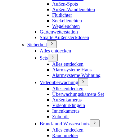
Außen-Spots
Außen-Wandleuchten
Flutlichter
Sockelleuchten
Wegeleuchten
Gartenwetterstation
Smarte Außensteckdosen
Sicherheit
Alles entdecken
Sets
Alles entdecken
Alarmsysteme Haus
Alarmsysteme Wohnung
Videoüberwachung
Alles entdecken
Überwachungskamera-Set
Außenkameras
Videotürklingeln
Innenkameras
Zubehör
Brand- und Wasserschutz
Alles entdecken
Rauchmelder