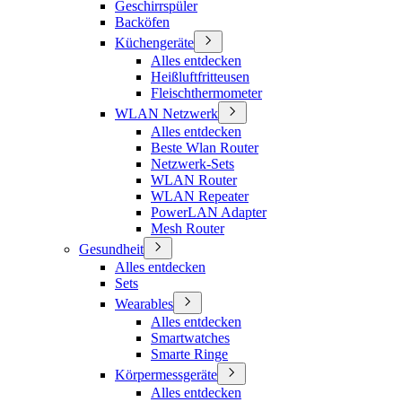
Geschirrspüler
Backöfen
Küchengeräte
Alles entdecken
Heißluftfritteusen
Fleischthermometer
WLAN Netzwerk
Alles entdecken
Beste Wlan Router
Netzwerk-Sets
WLAN Router
WLAN Repeater
PowerLAN Adapter
Mesh Router
Gesundheit
Alles entdecken
Sets
Wearables
Alles entdecken
Smartwatches
Smarte Ringe
Körpermessgeräte
Alles entdecken