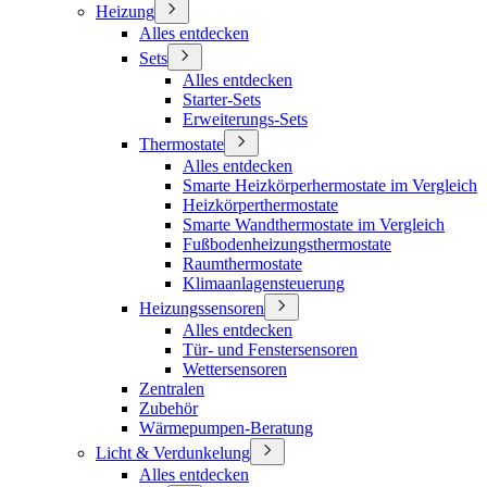
Heizung
Alles entdecken
Sets
Alles entdecken
Starter-Sets
Erweiterungs-Sets
Thermostate
Alles entdecken
Smarte Heizkörperhermostate im Vergleich
Heizkörperthermostate
Smarte Wandthermostate im Vergleich
Fußbodenheizungsthermostate
Raumthermostate
Klimaanlagensteuerung
Heizungssensoren
Alles entdecken
Tür- und Fenstersensoren
Wettersensoren
Zentralen
Zubehör
Wärmepumpen-Beratung
Licht & Verdunkelung
Alles entdecken