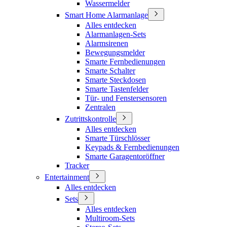
Wassermelder
Smart Home Alarmanlage
Alles entdecken
Alarmanlagen-Sets
Alarmsirenen
Bewegungsmelder
Smarte Fernbedienungen
Smarte Schalter
Smarte Steckdosen
Smarte Tastenfelder
Tür- und Fenstersensoren
Zentralen
Zutrittskontrolle
Alles entdecken
Smarte Türschlösser
Keypads & Fernbedienungen
Smarte Garagentoröffner
Tracker
Entertainment
Alles entdecken
Sets
Alles entdecken
Multiroom-Sets