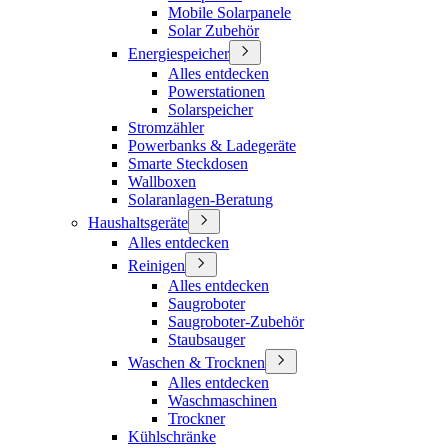
Mobile Solarpanele
Solar Zubehör
Energiespeicher
Alles entdecken
Powerstationen
Solarspeicher
Stromzähler
Powerbanks & Ladegeräte
Smarte Steckdosen
Wallboxen
Solaranlagen-Beratung
Haushaltsgeräte
Alles entdecken
Reinigen
Alles entdecken
Saugroboter
Saugroboter-Zubehör
Staubsauger
Waschen & Trocknen
Alles entdecken
Waschmaschinen
Trockner
Kühlschränke