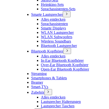
Stereo-Sets
Heimkino-Sets
Sprachassistenten-Sets
Smarte Lautsprecher
Alles entdecken
Sprachassistenten
Smarte Displays
WLAN Lautsprecher
WLAN Subwoofers
Wireless Soundbars
Bluetooth Lautsprecher
Bluetooth Kopfhörer
Alles entdecken
In-Ear Bluetooth Kopfhörer
Over-Ear Bluetooth Kopfhörer
Open-Ear Bluetooth Kopfhörer
Streaming
Smartphones & Tablets
Beamer
Smart-TVs
Zubehör
Alles entdecken
Lautsprecher Halterungen
Lautsprecher Taschen