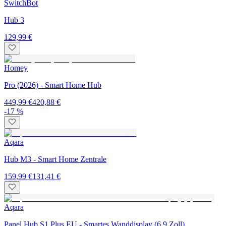
SwitchBot
Hub 3
129,99 €
Homey
Pro (2026) - Smart Home Hub
449,99 €
420,88 €
-17 %
Aqara
Hub M3 - Smart Home Zentrale
159,99 €
131,41 €
Aqara
Panel Hub S1 Plus EU - Smartes Wanddisplay (6,9 Zoll)