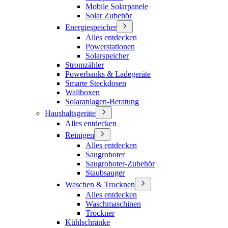
Mobile Solarpanele
Solar Zubehör
Energiespeicher
Alles entdecken
Powerstationen
Solarspeicher
Stromzähler
Powerbanks & Ladegeräte
Smarte Steckdosen
Wallboxen
Solaranlagen-Beratung
Haushaltsgeräte
Alles entdecken
Reinigen
Alles entdecken
Saugroboter
Saugroboter-Zubehör
Staubsauger
Waschen & Trocknen
Alles entdecken
Waschmaschinen
Trockner
Kühlschränke