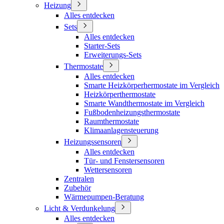
Heizung
Alles entdecken
Sets
Alles entdecken
Starter-Sets
Erweiterungs-Sets
Thermostate
Alles entdecken
Smarte Heizkörperhermostate im Vergleich
Heizkörperthermostate
Smarte Wandthermostate im Vergleich
Fußbodenheizungsthermostate
Raumthermostate
Klimaanlagensteuerung
Heizungssensoren
Alles entdecken
Tür- und Fenstersensoren
Wettersensoren
Zentralen
Zubehör
Wärmepumpen-Beratung
Licht & Verdunkelung
Alles entdecken