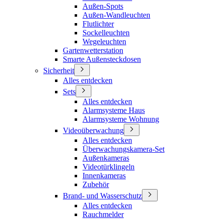
Außen-Spots
Außen-Wandleuchten
Flutlichter
Sockelleuchten
Wegeleuchten
Gartenwetterstation
Smarte Außensteckdosen
Sicherheit
Alles entdecken
Sets
Alles entdecken
Alarmsysteme Haus
Alarmsysteme Wohnung
Videoüberwachung
Alles entdecken
Überwachungskamera-Set
Außenkameras
Videotürklingeln
Innenkameras
Zubehör
Brand- und Wasserschutz
Alles entdecken
Rauchmelder