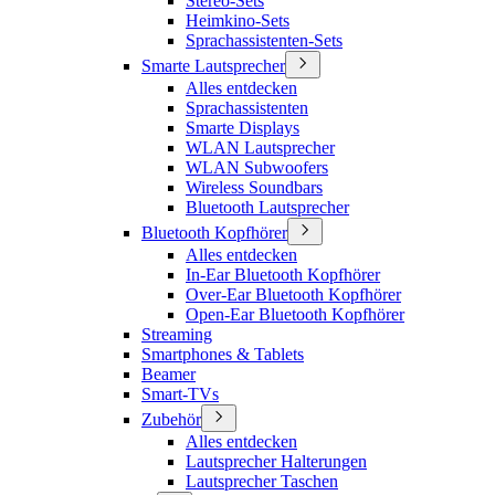
Stereo-Sets
Heimkino-Sets
Sprachassistenten-Sets
Smarte Lautsprecher
Alles entdecken
Sprachassistenten
Smarte Displays
WLAN Lautsprecher
WLAN Subwoofers
Wireless Soundbars
Bluetooth Lautsprecher
Bluetooth Kopfhörer
Alles entdecken
In-Ear Bluetooth Kopfhörer
Over-Ear Bluetooth Kopfhörer
Open-Ear Bluetooth Kopfhörer
Streaming
Smartphones & Tablets
Beamer
Smart-TVs
Zubehör
Alles entdecken
Lautsprecher Halterungen
Lautsprecher Taschen