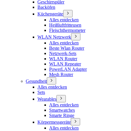
Geschirrspüler
Backöfen
Küchengeräte
Alles entdecken
Heißluftfritteusen
Fleischthermometer
WLAN Netzwerk
Alles entdecken
Beste Wlan Router
Netzwerk-Sets
WLAN Router
WLAN Repeater
PowerLAN Adapter
Mesh Router
Gesundheit
Alles entdecken
Sets
Wearables
Alles entdecken
Smartwatches
Smarte Ringe
Körpermessgeräte
Alles entdecken