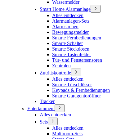
Wassermelder
Smart Home Alarmanlage
Alles entdecken
Alarmanlagen-Sets
Alarmsirenen
Bewegungsmelder
Smarte Fernbedienungen
Smarte Schalter
Smarte Steckdosen
Smarte Tastenfelder
Tür- und Fenstersensoren
Zentralen
Zutrittskontrolle
Alles entdecken
Smarte Türschlösser
Keypads & Fernbedienungen
Smarte Garagentoröffner
Tracker
Entertainment
Alles entdecken
Sets
Alles entdecken
Multiroom-Sets