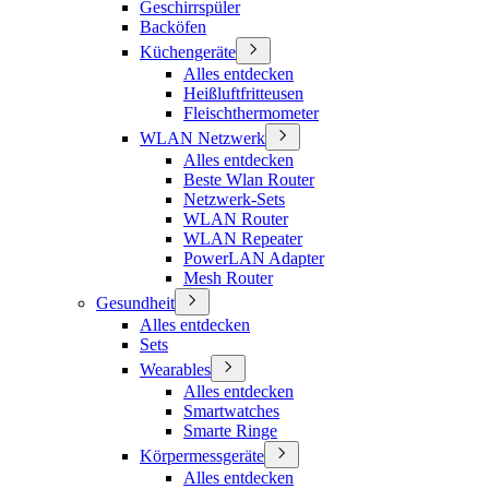
Geschirrspüler
Backöfen
Küchengeräte
Alles entdecken
Heißluftfritteusen
Fleischthermometer
WLAN Netzwerk
Alles entdecken
Beste Wlan Router
Netzwerk-Sets
WLAN Router
WLAN Repeater
PowerLAN Adapter
Mesh Router
Gesundheit
Alles entdecken
Sets
Wearables
Alles entdecken
Smartwatches
Smarte Ringe
Körpermessgeräte
Alles entdecken