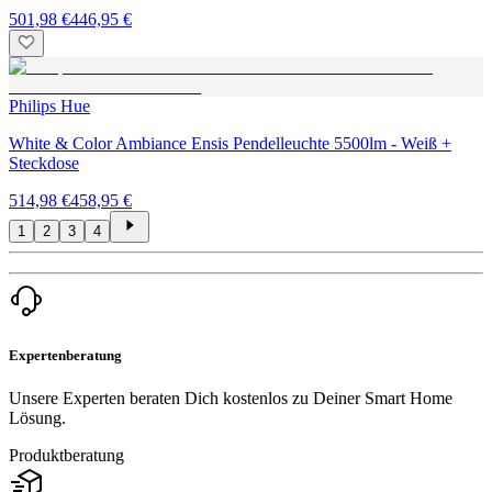
501,98 €
446,95 €
Philips Hue
White & Color Ambiance Ensis Pendelleuchte 5500lm - Weiß +
Steckdose
514,98 €
458,95 €
1
2
3
4
Expertenberatung
Unsere Experten beraten Dich kostenlos zu Deiner Smart Home
Lösung.
Produktberatung