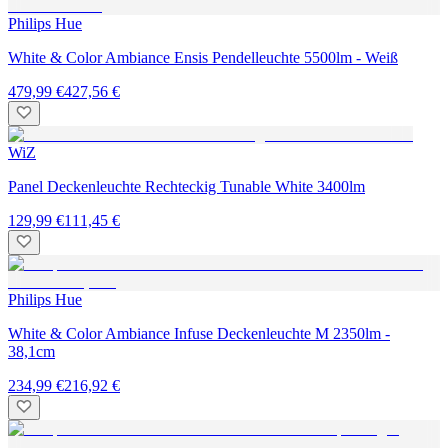
Philips Hue
White & Color Ambiance Ensis Pendelleuchte 5500lm - Weiß
479,99 €
427,56 €
WiZ
Panel Deckenleuchte Rechteckig Tunable White 3400lm
129,99 €
111,45 €
Philips Hue
White & Color Ambiance Infuse Deckenleuchte M 2350lm -
38,1cm
234,99 €
216,92 €