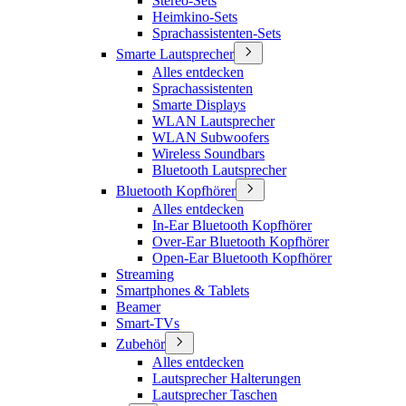
Stereo-Sets
Heimkino-Sets
Sprachassistenten-Sets
Smarte Lautsprecher
Alles entdecken
Sprachassistenten
Smarte Displays
WLAN Lautsprecher
WLAN Subwoofers
Wireless Soundbars
Bluetooth Lautsprecher
Bluetooth Kopfhörer
Alles entdecken
In-Ear Bluetooth Kopfhörer
Over-Ear Bluetooth Kopfhörer
Open-Ear Bluetooth Kopfhörer
Streaming
Smartphones & Tablets
Beamer
Smart-TVs
Zubehör
Alles entdecken
Lautsprecher Halterungen
Lautsprecher Taschen