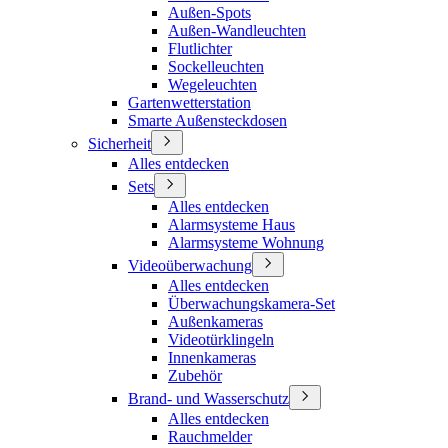
Außen-Spots
Außen-Wandleuchten
Flutlichter
Sockelleuchten
Wegeleuchten
Gartenwetterstation
Smarte Außensteckdosen
Sicherheit
Alles entdecken
Sets
Alles entdecken
Alarmsysteme Haus
Alarmsysteme Wohnung
Videoüberwachung
Alles entdecken
Überwachungskamera-Set
Außenkameras
Videotürklingeln
Innenkameras
Zubehör
Brand- und Wasserschutz
Alles entdecken
Rauchmelder