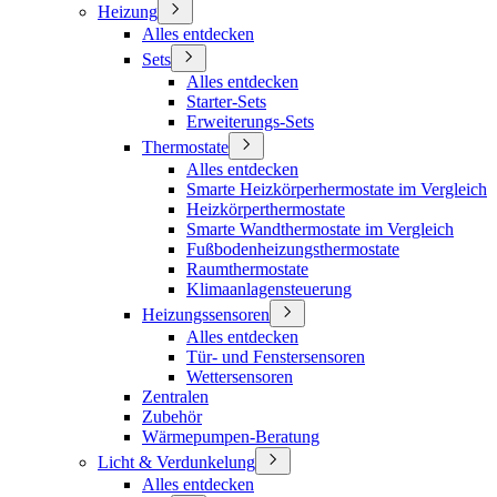
Heizung
Alles entdecken
Sets
Alles entdecken
Starter-Sets
Erweiterungs-Sets
Thermostate
Alles entdecken
Smarte Heizkörperhermostate im Vergleich
Heizkörperthermostate
Smarte Wandthermostate im Vergleich
Fußbodenheizungsthermostate
Raumthermostate
Klimaanlagensteuerung
Heizungssensoren
Alles entdecken
Tür- und Fenstersensoren
Wettersensoren
Zentralen
Zubehör
Wärmepumpen-Beratung
Licht & Verdunkelung
Alles entdecken