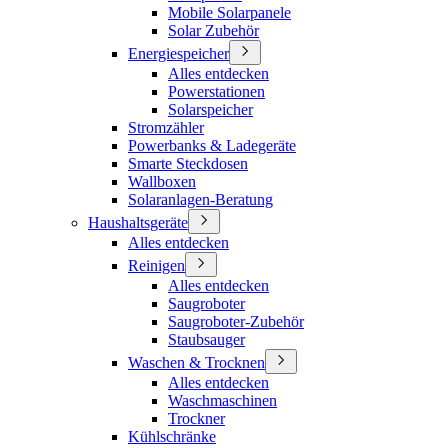
Mobile Solarpanele
Solar Zubehör
Energiespeicher
Alles entdecken
Powerstationen
Solarspeicher
Stromzähler
Powerbanks & Ladegeräte
Smarte Steckdosen
Wallboxen
Solaranlagen-Beratung
Haushaltsgeräte
Alles entdecken
Reinigen
Alles entdecken
Saugroboter
Saugroboter-Zubehör
Staubsauger
Waschen & Trocknen
Alles entdecken
Waschmaschinen
Trockner
Kühlschränke