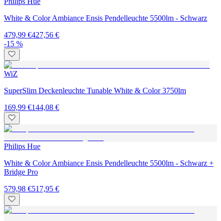
Philips Hue
White & Color Ambiance Ensis Pendelleuchte 5500lm - Schwarz
479,99 €
427,56 €
-15 %
WiZ
SuperSlim Deckenleuchte Tunable White & Color 3750lm
169,99 €
144,08 €
Philips Hue
White & Color Ambiance Ensis Pendelleuchte 5500lm - Schwarz +
Bridge Pro
579,98 €
517,95 €