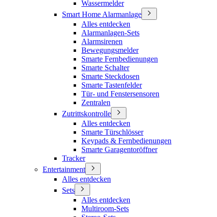
Wassermelder
Smart Home Alarmanlage
Alles entdecken
Alarmanlagen-Sets
Alarmsirenen
Bewegungsmelder
Smarte Fernbedienungen
Smarte Schalter
Smarte Steckdosen
Smarte Tastenfelder
Tür- und Fenstersensoren
Zentralen
Zutrittskontrolle
Alles entdecken
Smarte Türschlösser
Keypads & Fernbedienungen
Smarte Garagentoröffner
Tracker
Entertainment
Alles entdecken
Sets
Alles entdecken
Multiroom-Sets