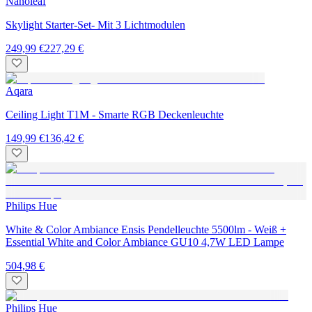
Nanoleaf
Skylight Starter-Set- Mit 3 Lichtmodulen
249,99 €
227,29 €
Aqara
Ceiling Light T1M - Smarte RGB Deckenleuchte
149,99 €
136,42 €
Philips Hue
White & Color Ambiance Ensis Pendelleuchte 5500lm - Weiß +
Essential White and Color Ambiance GU10 4,7W LED Lampe
504,98 €
Philips Hue