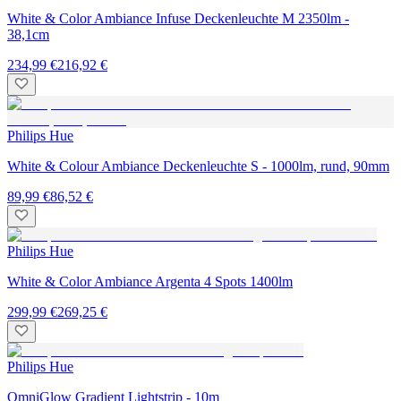
White & Color Ambiance Infuse Deckenleuchte M 2350lm -
38,1cm
234,99 €
216,92 €
Philips Hue
White & Colour Ambiance Deckenleuchte S - 1000lm, rund, 90mm
89,99 €
86,52 €
Philips Hue
White & Color Ambiance Argenta 4 Spots 1400lm
299,99 €
269,25 €
Philips Hue
OmniGlow Gradient Lightstrip - 10m