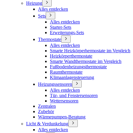
Heizung
Alles entdecken
Sets
Alles entdecken
Starter-Sets
Erweiterungs-Sets
Thermostate
Alles entdecken
Smarte Heizkörperhermostate im Vergleich
Heizkörperthermostate
Smarte Wandthermostate im Vergleich
Fußbodenheizungsthermostate
Raumthermostate
Klimaanlagensteuerung
Heizungssensoren
Alles entdecken
Tür- und Fenstersensoren
Wettersensoren
Zentralen
Zubehör
Wärmepumpen-Beratung
Licht & Verdunkelung
Alles entdecken