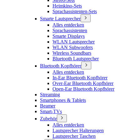
Stereo-Sets
Heimkino-Sets
Sprachassistenten-Sets
Smarte Lautsprecher
Alles entdecken
Sprachassistenten
Smarte Displays
WLAN Lautsprecher
WLAN Subwoofers
Wireless Soundbars
Bluetooth Lautsprecher
Bluetooth Kopfhörer
Alles entdecken
In-Ear Bluetooth Kopfhörer
Over-Ear Bluetooth Kopfhörer
Open-Ear Bluetooth Kopfhörer
Streaming
Smartphones & Tablets
Beamer
Smart-TVs
Zubehör
Alles entdecken
Lautsprecher Halterungen
Lautsprecher Taschen