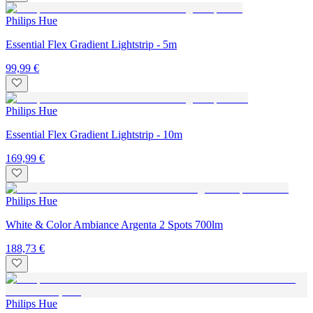
Philips Hue
Essential Flex Gradient Lightstrip - 5m
99,99 €
Philips Hue
Essential Flex Gradient Lightstrip - 10m
169,99 €
Philips Hue
White & Color Ambiance Argenta 2 Spots 700lm
188,73 €
Philips Hue