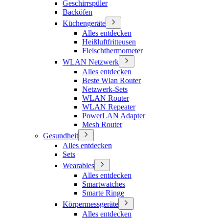
Geschirrspüler
Backöfen
Küchengeräte
Alles entdecken
Heißluftfritteusen
Fleischthermometer
WLAN Netzwerk
Alles entdecken
Beste Wlan Router
Netzwerk-Sets
WLAN Router
WLAN Repeater
PowerLAN Adapter
Mesh Router
Gesundheit
Alles entdecken
Sets
Wearables
Alles entdecken
Smartwatches
Smarte Ringe
Körpermessgeräte
Alles entdecken