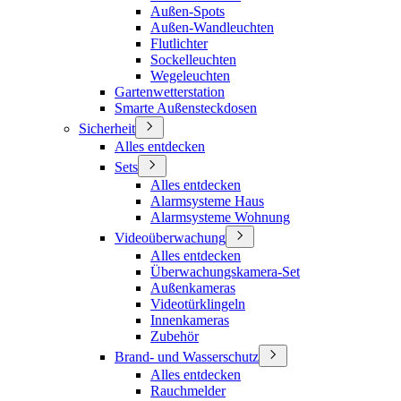
Außen-Spots
Außen-Wandleuchten
Flutlichter
Sockelleuchten
Wegeleuchten
Gartenwetterstation
Smarte Außensteckdosen
Sicherheit
Alles entdecken
Sets
Alles entdecken
Alarmsysteme Haus
Alarmsysteme Wohnung
Videoüberwachung
Alles entdecken
Überwachungskamera-Set
Außenkameras
Videotürklingeln
Innenkameras
Zubehör
Brand- und Wasserschutz
Alles entdecken
Rauchmelder