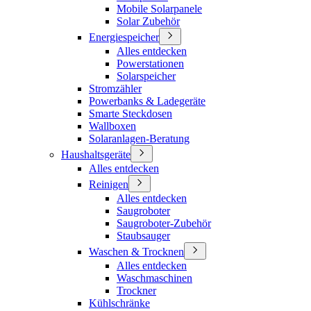
Mobile Solarpanele
Solar Zubehör
Energiespeicher
Alles entdecken
Powerstationen
Solarspeicher
Stromzähler
Powerbanks & Ladegeräte
Smarte Steckdosen
Wallboxen
Solaranlagen-Beratung
Haushaltsgeräte
Alles entdecken
Reinigen
Alles entdecken
Saugroboter
Saugroboter-Zubehör
Staubsauger
Waschen & Trocknen
Alles entdecken
Waschmaschinen
Trockner
Kühlschränke