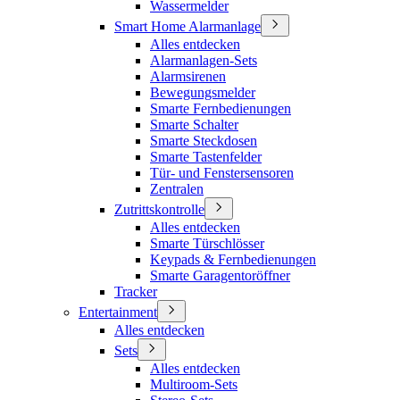
Wassermelder
Smart Home Alarmanlage
Alles entdecken
Alarmanlagen-Sets
Alarmsirenen
Bewegungsmelder
Smarte Fernbedienungen
Smarte Schalter
Smarte Steckdosen
Smarte Tastenfelder
Tür- und Fenstersensoren
Zentralen
Zutrittskontrolle
Alles entdecken
Smarte Türschlösser
Keypads & Fernbedienungen
Smarte Garagentoröffner
Tracker
Entertainment
Alles entdecken
Sets
Alles entdecken
Multiroom-Sets