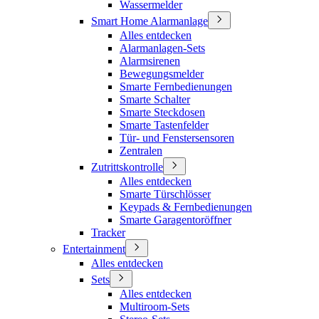
Wassermelder
Smart Home Alarmanlage
Alles entdecken
Alarmanlagen-Sets
Alarmsirenen
Bewegungsmelder
Smarte Fernbedienungen
Smarte Schalter
Smarte Steckdosen
Smarte Tastenfelder
Tür- und Fenstersensoren
Zentralen
Zutrittskontrolle
Alles entdecken
Smarte Türschlösser
Keypads & Fernbedienungen
Smarte Garagentoröffner
Tracker
Entertainment
Alles entdecken
Sets
Alles entdecken
Multiroom-Sets