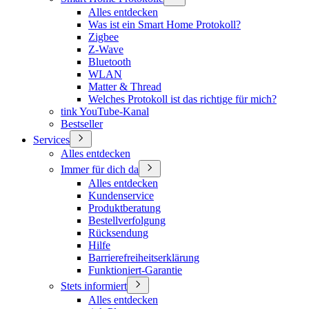
Alles entdecken
Was ist ein Smart Home Protokoll?
Zigbee
Z-Wave
Bluetooth
WLAN
Matter & Thread
Welches Protokoll ist das richtige für mich?
tink YouTube-Kanal
Bestseller
Services
Alles entdecken
Immer für dich da
Alles entdecken
Kundenservice
Produktberatung
Bestellverfolgung
Rücksendung
Hilfe
Barrierefreiheitserklärung
Funktioniert-Garantie
Stets informiert
Alles entdecken