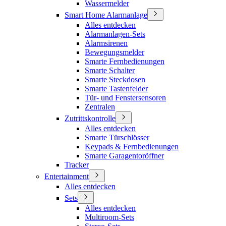
Wassermelder
Smart Home Alarmanlage
Alles entdecken
Alarmanlagen-Sets
Alarmsirenen
Bewegungsmelder
Smarte Fernbedienungen
Smarte Schalter
Smarte Steckdosen
Smarte Tastenfelder
Tür- und Fenstersensoren
Zentralen
Zutrittskontrolle
Alles entdecken
Smarte Türschlösser
Keypads & Fernbedienungen
Smarte Garagentoröffner
Tracker
Entertainment
Alles entdecken
Sets
Alles entdecken
Multiroom-Sets