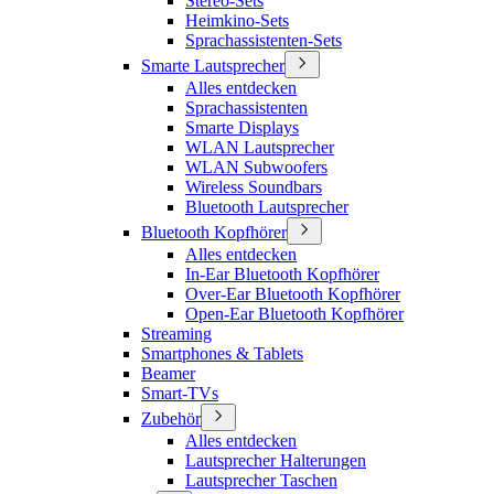
Stereo-Sets
Heimkino-Sets
Sprachassistenten-Sets
Smarte Lautsprecher
Alles entdecken
Sprachassistenten
Smarte Displays
WLAN Lautsprecher
WLAN Subwoofers
Wireless Soundbars
Bluetooth Lautsprecher
Bluetooth Kopfhörer
Alles entdecken
In-Ear Bluetooth Kopfhörer
Over-Ear Bluetooth Kopfhörer
Open-Ear Bluetooth Kopfhörer
Streaming
Smartphones & Tablets
Beamer
Smart-TVs
Zubehör
Alles entdecken
Lautsprecher Halterungen
Lautsprecher Taschen