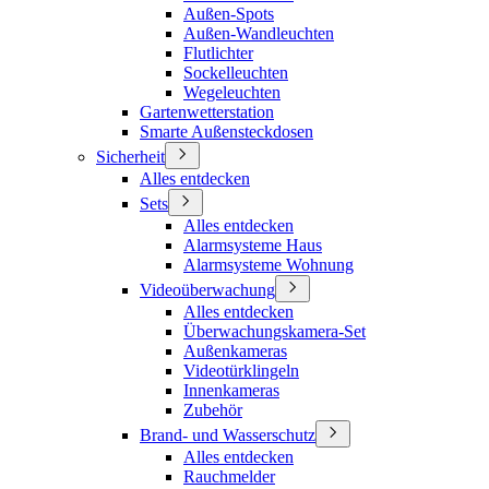
Außen-Spots
Außen-Wandleuchten
Flutlichter
Sockelleuchten
Wegeleuchten
Gartenwetterstation
Smarte Außensteckdosen
Sicherheit
Alles entdecken
Sets
Alles entdecken
Alarmsysteme Haus
Alarmsysteme Wohnung
Videoüberwachung
Alles entdecken
Überwachungskamera-Set
Außenkameras
Videotürklingeln
Innenkameras
Zubehör
Brand- und Wasserschutz
Alles entdecken
Rauchmelder