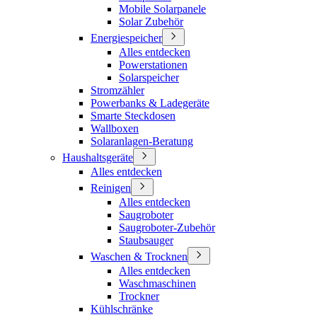
Mobile Solarpanele
Solar Zubehör
Energiespeicher
Alles entdecken
Powerstationen
Solarspeicher
Stromzähler
Powerbanks & Ladegeräte
Smarte Steckdosen
Wallboxen
Solaranlagen-Beratung
Haushaltsgeräte
Alles entdecken
Reinigen
Alles entdecken
Saugroboter
Saugroboter-Zubehör
Staubsauger
Waschen & Trocknen
Alles entdecken
Waschmaschinen
Trockner
Kühlschränke