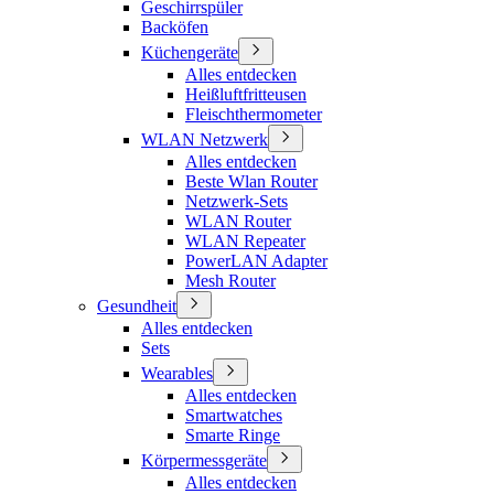
Geschirrspüler
Backöfen
Küchengeräte
Alles entdecken
Heißluftfritteusen
Fleischthermometer
WLAN Netzwerk
Alles entdecken
Beste Wlan Router
Netzwerk-Sets
WLAN Router
WLAN Repeater
PowerLAN Adapter
Mesh Router
Gesundheit
Alles entdecken
Sets
Wearables
Alles entdecken
Smartwatches
Smarte Ringe
Körpermessgeräte
Alles entdecken