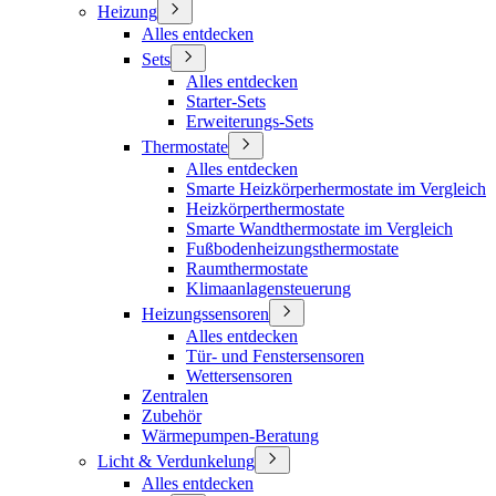
Heizung
Alles entdecken
Sets
Alles entdecken
Starter-Sets
Erweiterungs-Sets
Thermostate
Alles entdecken
Smarte Heizkörperhermostate im Vergleich
Heizkörperthermostate
Smarte Wandthermostate im Vergleich
Fußbodenheizungsthermostate
Raumthermostate
Klimaanlagensteuerung
Heizungssensoren
Alles entdecken
Tür- und Fenstersensoren
Wettersensoren
Zentralen
Zubehör
Wärmepumpen-Beratung
Licht & Verdunkelung
Alles entdecken