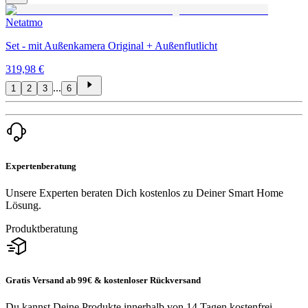
Netatmo
Set - mit Außenkamera Original + Außenflutlicht
319,98 €
...
1
2
3
6
Expertenberatung
Unsere Experten beraten Dich kostenlos zu Deiner Smart Home
Lösung.
Produktberatung
Gratis Versand ab 99€ & kostenloser Rückversand
Du kannst Deine Produkte innerhalb von 14 Tagen kostenfrei