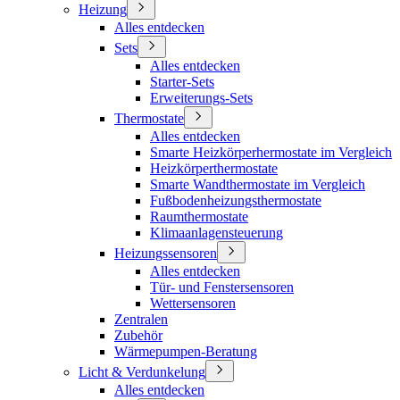
Heizung
Alles entdecken
Sets
Alles entdecken
Starter-Sets
Erweiterungs-Sets
Thermostate
Alles entdecken
Smarte Heizkörperhermostate im Vergleich
Heizkörperthermostate
Smarte Wandthermostate im Vergleich
Fußbodenheizungsthermostate
Raumthermostate
Klimaanlagensteuerung
Heizungssensoren
Alles entdecken
Tür- und Fenstersensoren
Wettersensoren
Zentralen
Zubehör
Wärmepumpen-Beratung
Licht & Verdunkelung
Alles entdecken