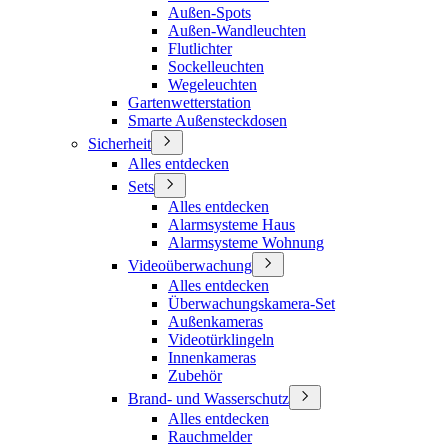
Außen-Spots
Außen-Wandleuchten
Flutlichter
Sockelleuchten
Wegeleuchten
Gartenwetterstation
Smarte Außensteckdosen
Sicherheit
Alles entdecken
Sets
Alles entdecken
Alarmsysteme Haus
Alarmsysteme Wohnung
Videoüberwachung
Alles entdecken
Überwachungskamera-Set
Außenkameras
Videotürklingeln
Innenkameras
Zubehör
Brand- und Wasserschutz
Alles entdecken
Rauchmelder