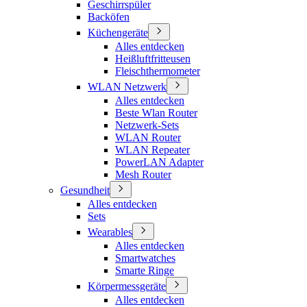
Geschirrspüler
Backöfen
Küchengeräte
Alles entdecken
Heißluftfritteusen
Fleischthermometer
WLAN Netzwerk
Alles entdecken
Beste Wlan Router
Netzwerk-Sets
WLAN Router
WLAN Repeater
PowerLAN Adapter
Mesh Router
Gesundheit
Alles entdecken
Sets
Wearables
Alles entdecken
Smartwatches
Smarte Ringe
Körpermessgeräte
Alles entdecken