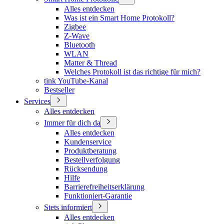
Alles entdecken
Was ist ein Smart Home Protokoll?
Zigbee
Z-Wave
Bluetooth
WLAN
Matter & Thread
Welches Protokoll ist das richtige für mich?
tink YouTube-Kanal
Bestseller
Services
Alles entdecken
Immer für dich da
Alles entdecken
Kundenservice
Produktberatung
Bestellverfolgung
Rücksendung
Hilfe
Barrierefreiheitserklärung
Funktioniert-Garantie
Stets informiert
Alles entdecken