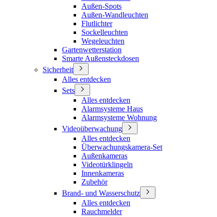
Außen-Spots
Außen-Wandleuchten
Flutlichter
Sockelleuchten
Wegeleuchten
Gartenwetterstation
Smarte Außensteckdosen
Sicherheit
Alles entdecken
Sets
Alles entdecken
Alarmsysteme Haus
Alarmsysteme Wohnung
Videoüberwachung
Alles entdecken
Überwachungskamera-Set
Außenkameras
Videotürklingeln
Innenkameras
Zubehör
Brand- und Wasserschutz
Alles entdecken
Rauchmelder