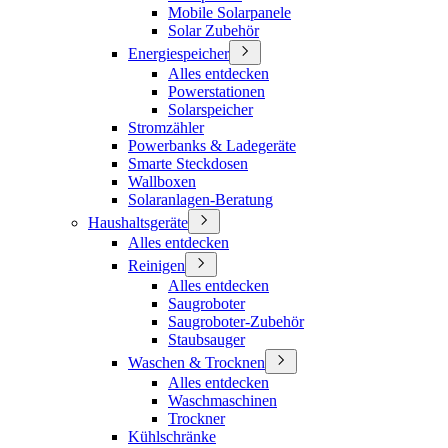
Mobile Solarpanele
Solar Zubehör
Energiespeicher
Alles entdecken
Powerstationen
Solarspeicher
Stromzähler
Powerbanks & Ladegeräte
Smarte Steckdosen
Wallboxen
Solaranlagen-Beratung
Haushaltsgeräte
Alles entdecken
Reinigen
Alles entdecken
Saugroboter
Saugroboter-Zubehör
Staubsauger
Waschen & Trocknen
Alles entdecken
Waschmaschinen
Trockner
Kühlschränke