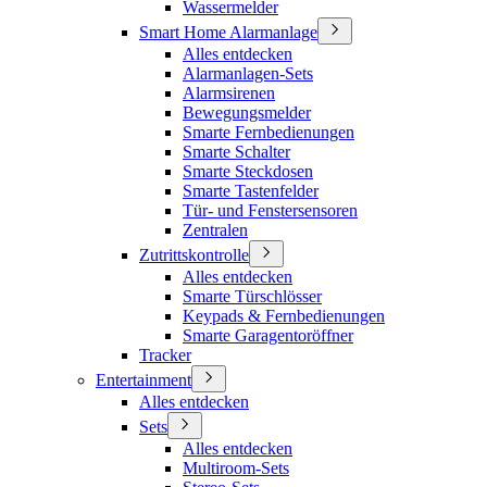
Wassermelder
Smart Home Alarmanlage
Alles entdecken
Alarmanlagen-Sets
Alarmsirenen
Bewegungsmelder
Smarte Fernbedienungen
Smarte Schalter
Smarte Steckdosen
Smarte Tastenfelder
Tür- und Fenstersensoren
Zentralen
Zutrittskontrolle
Alles entdecken
Smarte Türschlösser
Keypads & Fernbedienungen
Smarte Garagentoröffner
Tracker
Entertainment
Alles entdecken
Sets
Alles entdecken
Multiroom-Sets