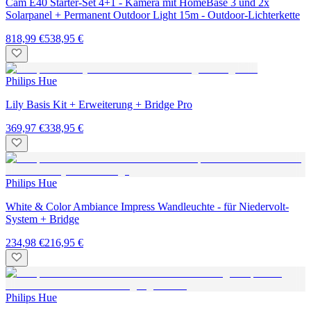
Cam E40 Starter-Set 4+1 - Kamera mit HomeBase 3 und 2x
Solarpanel + Permanent Outdoor Light 15m - Outdoor-Lichterkette
818,99 €
538,95 €
Philips Hue
Lily Basis Kit + Erweiterung + Bridge Pro
369,97 €
338,95 €
Philips Hue
White & Color Ambiance Impress Wandleuchte - für Niedervolt-
System + Bridge
234,98 €
216,95 €
Philips Hue