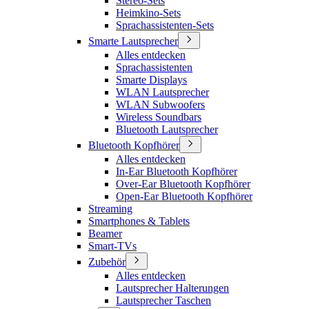
Stereo-Sets
Heimkino-Sets
Sprachassistenten-Sets
Smarte Lautsprecher
Alles entdecken
Sprachassistenten
Smarte Displays
WLAN Lautsprecher
WLAN Subwoofers
Wireless Soundbars
Bluetooth Lautsprecher
Bluetooth Kopfhörer
Alles entdecken
In-Ear Bluetooth Kopfhörer
Over-Ear Bluetooth Kopfhörer
Open-Ear Bluetooth Kopfhörer
Streaming
Smartphones & Tablets
Beamer
Smart-TVs
Zubehör
Alles entdecken
Lautsprecher Halterungen
Lautsprecher Taschen