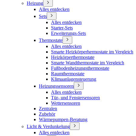
Heizung
Alles entdecken
Sets
Alles entdecken
Starter-Sets
Erweiterungs-Sets
Thermostate
Alles entdecken
Smarte Heizkörperhermostate im Vergleich
Heizkörperthermostate
Smarte Wandthermostate im Vergleich
Fußbodenheizungsthermostate
Raumthermostate
Klimaanlagensteuerung
Heizungssensoren
Alles entdecken
Tür- und Fenstersensoren
Wettersensoren
Zentralen
Zubehör
Wärmepumpen-Beratung
Licht & Verdunkelung
Alles entdecken