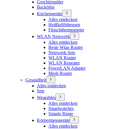
Geschirrspüler
Backöfen
Küchengeräte
Alles entdecken
Heißluftfritteusen
Fleischthermometer
WLAN Netzwerk
Alles entdecken
Beste Wlan Router
Netzwerk-Sets
WLAN Router
WLAN Repeater
PowerLAN Adapter
Mesh Router
Gesundheit
Alles entdecken
Sets
Wearables
Alles entdecken
Smartwatches
Smarte Ringe
Körpermessgeräte
Alles entdecken