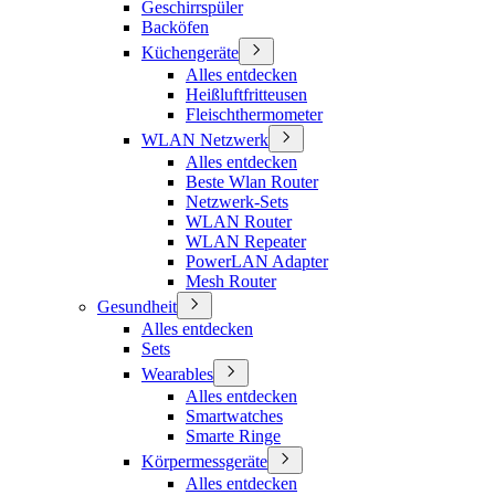
Geschirrspüler
Backöfen
Küchengeräte
Alles entdecken
Heißluftfritteusen
Fleischthermometer
WLAN Netzwerk
Alles entdecken
Beste Wlan Router
Netzwerk-Sets
WLAN Router
WLAN Repeater
PowerLAN Adapter
Mesh Router
Gesundheit
Alles entdecken
Sets
Wearables
Alles entdecken
Smartwatches
Smarte Ringe
Körpermessgeräte
Alles entdecken