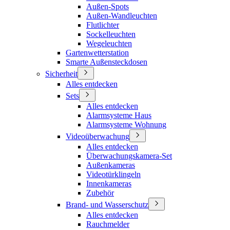
Außen-Spots
Außen-Wandleuchten
Flutlichter
Sockelleuchten
Wegeleuchten
Gartenwetterstation
Smarte Außensteckdosen
Sicherheit
Alles entdecken
Sets
Alles entdecken
Alarmsysteme Haus
Alarmsysteme Wohnung
Videoüberwachung
Alles entdecken
Überwachungskamera-Set
Außenkameras
Videotürklingeln
Innenkameras
Zubehör
Brand- und Wasserschutz
Alles entdecken
Rauchmelder