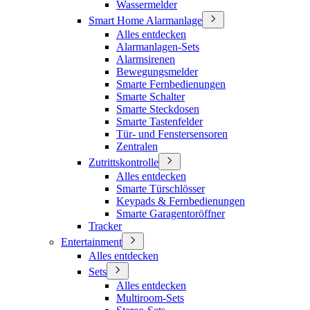
Wassermelder
Smart Home Alarmanlage
Alles entdecken
Alarmanlagen-Sets
Alarmsirenen
Bewegungsmelder
Smarte Fernbedienungen
Smarte Schalter
Smarte Steckdosen
Smarte Tastenfelder
Tür- und Fenstersensoren
Zentralen
Zutrittskontrolle
Alles entdecken
Smarte Türschlösser
Keypads & Fernbedienungen
Smarte Garagentoröffner
Tracker
Entertainment
Alles entdecken
Sets
Alles entdecken
Multiroom-Sets