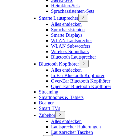
Stereo-Sets
Heimkino-Sets
Sprachassistenten-Sets
Smarte Lautsprecher
Alles entdecken
Sprachassistenten
Smarte Displays
WLAN Lautsprecher
WLAN Subwoofers
Wireless Soundbars
Bluetooth Lautsprecher
Bluetooth Kopfhörer
Alles entdecken
In-Ear Bluetooth Kopfhörer
Over-Ear Bluetooth Kopfhörer
Open-Ear Bluetooth Kopfhörer
Streaming
Smartphones & Tablets
Beamer
Smart-TVs
Zubehör
Alles entdecken
Lautsprecher Halterungen
Lautsprecher Taschen