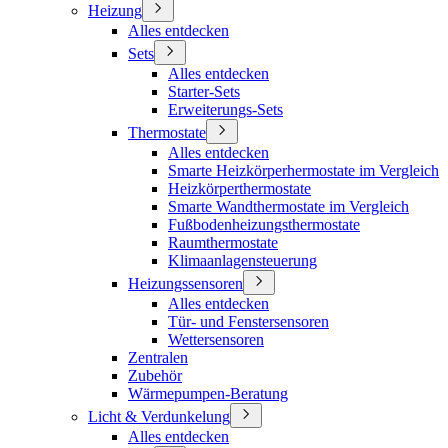
Heizung
Alles entdecken
Sets
Alles entdecken
Starter-Sets
Erweiterungs-Sets
Thermostate
Alles entdecken
Smarte Heizkörperhermostate im Vergleich
Heizkörperthermostate
Smarte Wandthermostate im Vergleich
Fußbodenheizungsthermostate
Raumthermostate
Klimaanlagensteuerung
Heizungssensoren
Alles entdecken
Tür- und Fenstersensoren
Wettersensoren
Zentralen
Zubehör
Wärmepumpen-Beratung
Licht & Verdunkelung
Alles entdecken