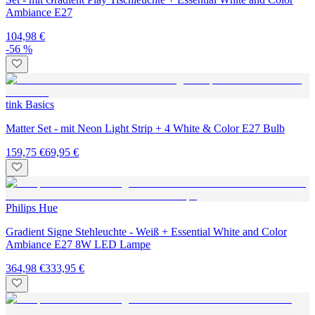
Ambiance E27
104,98 €
-56 %
tink Basics
Matter Set - mit Neon Light Strip + 4 White & Color E27 Bulb
159,75 €
69,95 €
Philips Hue
Gradient Signe Stehleuchte - Weiß + Essential White and Color
Ambiance E27 8W LED Lampe
364,98 €
333,95 €