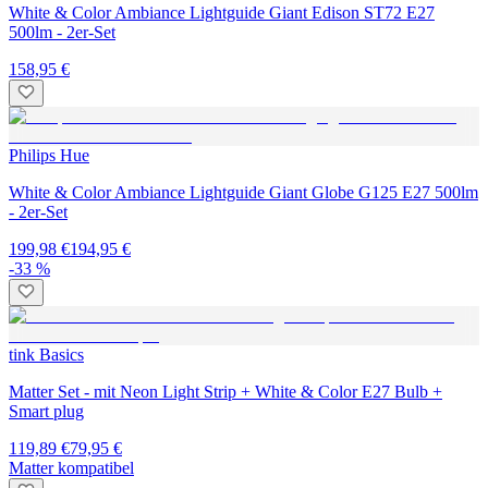
White & Color Ambiance Lightguide Giant Edison ST72 E27
500lm - 2er-Set
158,95 €
Philips Hue
White & Color Ambiance Lightguide Giant Globe G125 E27 500lm
- 2er-Set
199,98 €
194,95 €
-33 %
tink Basics
Matter Set - mit Neon Light Strip + White & Color E27 Bulb +
Smart plug
119,89 €
79,95 €
Matter kompatibel