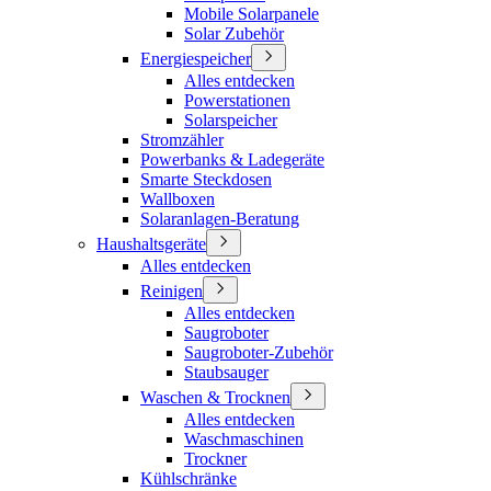
Mobile Solarpanele
Solar Zubehör
Energiespeicher
Alles entdecken
Powerstationen
Solarspeicher
Stromzähler
Powerbanks & Ladegeräte
Smarte Steckdosen
Wallboxen
Solaranlagen-Beratung
Haushaltsgeräte
Alles entdecken
Reinigen
Alles entdecken
Saugroboter
Saugroboter-Zubehör
Staubsauger
Waschen & Trocknen
Alles entdecken
Waschmaschinen
Trockner
Kühlschränke