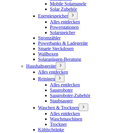
Mobile Solarpanele
Solar Zubehör
Energiespeicher
Alles entdecken
Powerstationen
Solarspeicher
Stromzähler
Powerbanks & Ladegeräte
Smarte Steckdosen
Wallboxen
Solaranlagen-Beratung
Haushaltsgeräte
Alles entdecken
Reinigen
Alles entdecken
Saugroboter
Saugroboter-Zubehör
Staubsauger
Waschen & Trocknen
Alles entdecken
Waschmaschinen
Trockner
Kühlschränke