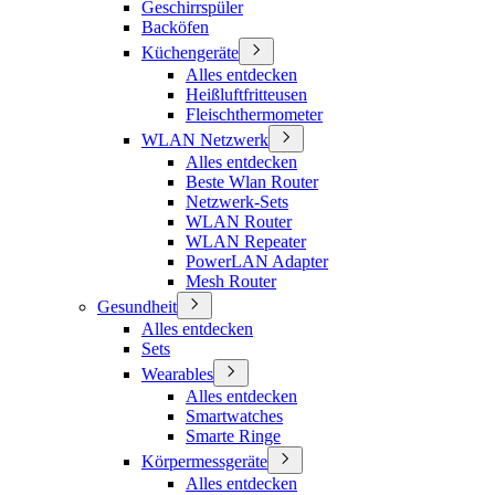
Geschirrspüler
Backöfen
Küchengeräte
Alles entdecken
Heißluftfritteusen
Fleischthermometer
WLAN Netzwerk
Alles entdecken
Beste Wlan Router
Netzwerk-Sets
WLAN Router
WLAN Repeater
PowerLAN Adapter
Mesh Router
Gesundheit
Alles entdecken
Sets
Wearables
Alles entdecken
Smartwatches
Smarte Ringe
Körpermessgeräte
Alles entdecken