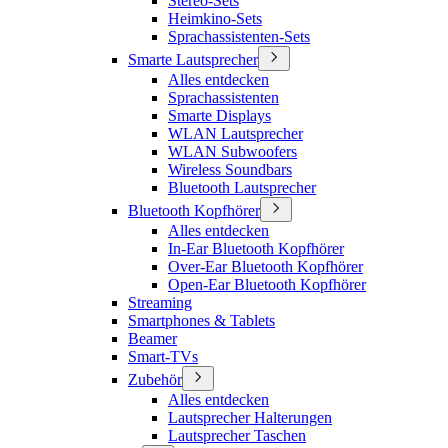
Stereo-Sets
Heimkino-Sets
Sprachassistenten-Sets
Smarte Lautsprecher
Alles entdecken
Sprachassistenten
Smarte Displays
WLAN Lautsprecher
WLAN Subwoofers
Wireless Soundbars
Bluetooth Lautsprecher
Bluetooth Kopfhörer
Alles entdecken
In-Ear Bluetooth Kopfhörer
Over-Ear Bluetooth Kopfhörer
Open-Ear Bluetooth Kopfhörer
Streaming
Smartphones & Tablets
Beamer
Smart-TVs
Zubehör
Alles entdecken
Lautsprecher Halterungen
Lautsprecher Taschen