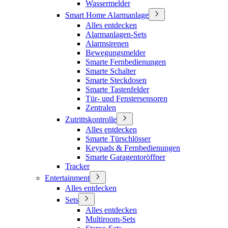
Wassermelder
Smart Home Alarmanlage
Alles entdecken
Alarmanlagen-Sets
Alarmsirenen
Bewegungsmelder
Smarte Fernbedienungen
Smarte Schalter
Smarte Steckdosen
Smarte Tastenfelder
Tür- und Fenstersensoren
Zentralen
Zutrittskontrolle
Alles entdecken
Smarte Türschlösser
Keypads & Fernbedienungen
Smarte Garagentoröffner
Tracker
Entertainment
Alles entdecken
Sets
Alles entdecken
Multiroom-Sets