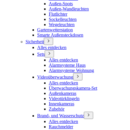
Außen-Spots
Außen-Wandleuchten
Flutlichter
Sockelleuchten
Wegeleuchten
Gartenwetterstation
Smarte Außensteckdosen
Sicherheit
Alles entdecken
Sets
Alles entdecken
Alarmsysteme Haus
Alarmsysteme Wohnung
Videoüberwachung
Alles entdecken
Überwachungskamera-Set
Außenkameras
Videotürklingeln
Innenkameras
Zubehör
Brand- und Wasserschutz
Alles entdecken
Rauchmelder