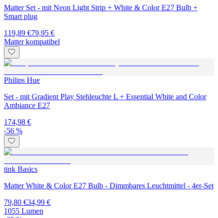
Matter Set - mit Neon Light Strip + White & Color E27 Bulb +
Smart plug
119,89 €
79,95 €
Matter kompatibel
Philips Hue
Set - mit Gradient Play Stehleuchte L + Essential White and Color
Ambiance E27
174,98 €
-56 %
tink Basics
Matter White & Color E27 Bulb - Dimmbares Leuchtmittel - 4er-Set
79,80 €
34,99 €
1055 Lumen