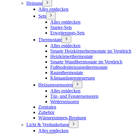
Heizung
Alles entdecken
Sets
Alles entdecken
Starter-Sets
Erweiterungs-Sets
Thermostate
Alles entdecken
Smarte Heizkörperhermostate im Vergleich
Heizkörperthermostate
Smarte Wandthermostate im Vergleich
Fußbodenheizungsthermostate
Raumthermostate
Klimaanlagensteuerung
Heizungssensoren
Alles entdecken
Tür- und Fenstersensoren
Wettersensoren
Zentralen
Zubehör
Wärmepumpen-Beratung
Licht & Verdunkelung
Alles entdecken