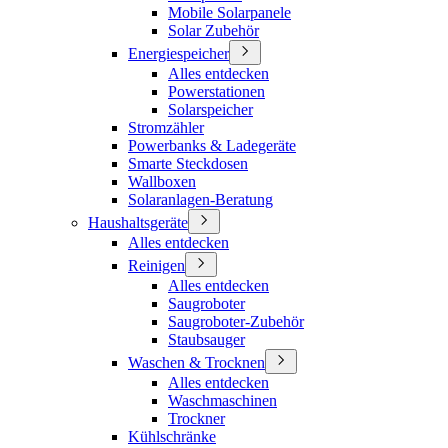
Mobile Solarpanele
Solar Zubehör
Energiespeicher
Alles entdecken
Powerstationen
Solarspeicher
Stromzähler
Powerbanks & Ladegeräte
Smarte Steckdosen
Wallboxen
Solaranlagen-Beratung
Haushaltsgeräte
Alles entdecken
Reinigen
Alles entdecken
Saugroboter
Saugroboter-Zubehör
Staubsauger
Waschen & Trocknen
Alles entdecken
Waschmaschinen
Trockner
Kühlschränke