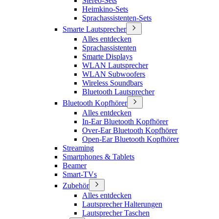
Stereo-Sets
Heimkino-Sets
Sprachassistenten-Sets
Smarte Lautsprecher
Alles entdecken
Sprachassistenten
Smarte Displays
WLAN Lautsprecher
WLAN Subwoofers
Wireless Soundbars
Bluetooth Lautsprecher
Bluetooth Kopfhörer
Alles entdecken
In-Ear Bluetooth Kopfhörer
Over-Ear Bluetooth Kopfhörer
Open-Ear Bluetooth Kopfhörer
Streaming
Smartphones & Tablets
Beamer
Smart-TVs
Zubehör
Alles entdecken
Lautsprecher Halterungen
Lautsprecher Taschen