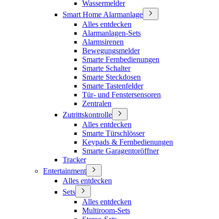
Wassermelder
Smart Home Alarmanlage
Alles entdecken
Alarmanlagen-Sets
Alarmsirenen
Bewegungsmelder
Smarte Fernbedienungen
Smarte Schalter
Smarte Steckdosen
Smarte Tastenfelder
Tür- und Fenstersensoren
Zentralen
Zutrittskontrolle
Alles entdecken
Smarte Türschlösser
Keypads & Fernbedienungen
Smarte Garagentoröffner
Tracker
Entertainment
Alles entdecken
Sets
Alles entdecken
Multiroom-Sets