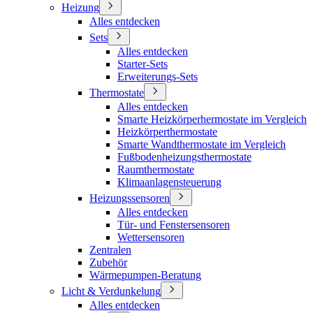
Heizung
Alles entdecken
Sets
Alles entdecken
Starter-Sets
Erweiterungs-Sets
Thermostate
Alles entdecken
Smarte Heizkörperhermostate im Vergleich
Heizkörperthermostate
Smarte Wandthermostate im Vergleich
Fußbodenheizungsthermostate
Raumthermostate
Klimaanlagensteuerung
Heizungssensoren
Alles entdecken
Tür- und Fenstersensoren
Wettersensoren
Zentralen
Zubehör
Wärmepumpen-Beratung
Licht & Verdunkelung
Alles entdecken