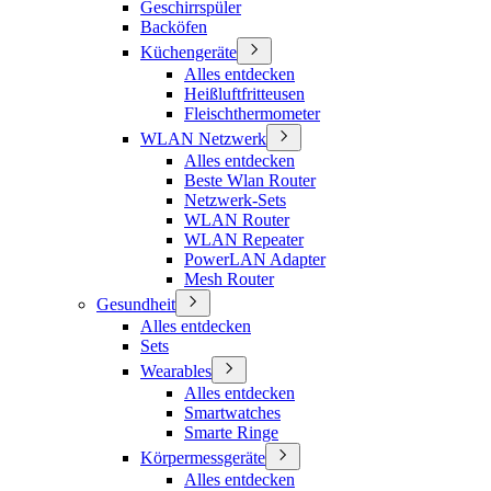
Geschirrspüler
Backöfen
Küchengeräte
Alles entdecken
Heißluftfritteusen
Fleischthermometer
WLAN Netzwerk
Alles entdecken
Beste Wlan Router
Netzwerk-Sets
WLAN Router
WLAN Repeater
PowerLAN Adapter
Mesh Router
Gesundheit
Alles entdecken
Sets
Wearables
Alles entdecken
Smartwatches
Smarte Ringe
Körpermessgeräte
Alles entdecken