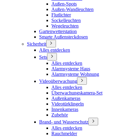
Außen-Spots
Außen-Wandleuchten
Flutlichter
Sockelleuchten
Wegeleuchten
Gartenwetterstation
Smarte Außensteckdosen
Sicherheit
Alles entdecken
Sets
Alles entdecken
Alarmsysteme Haus
Alarmsysteme Wohnung
Videoüberwachung
Alles entdecken
Überwachungskamera-Set
Außenkameras
Videotürklingeln
Innenkameras
Zubehör
Brand- und Wasserschutz
Alles entdecken
Rauchmelder