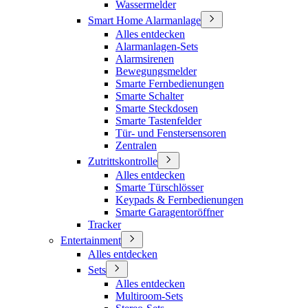
Wassermelder
Smart Home Alarmanlage
Alles entdecken
Alarmanlagen-Sets
Alarmsirenen
Bewegungsmelder
Smarte Fernbedienungen
Smarte Schalter
Smarte Steckdosen
Smarte Tastenfelder
Tür- und Fenstersensoren
Zentralen
Zutrittskontrolle
Alles entdecken
Smarte Türschlösser
Keypads & Fernbedienungen
Smarte Garagentoröffner
Tracker
Entertainment
Alles entdecken
Sets
Alles entdecken
Multiroom-Sets