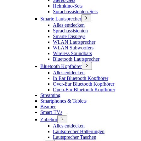
Stereo-Sets
Heimkino-Sets
Sprachassistenten-Sets
Smarte Lautsprecher
Alles entdecken
Sprachassistenten
Smarte Displays
WLAN Lautsprecher
WLAN Subwoofers
Wireless Soundbars
Bluetooth Lautsprecher
Bluetooth Kopfhörer
Alles entdecken
In-Ear Bluetooth Kopfhörer
Over-Ear Bluetooth Kopfhörer
Open-Ear Bluetooth Kopfhörer
Streaming
Smartphones & Tablets
Beamer
Smart-TVs
Zubehör
Alles entdecken
Lautsprecher Halterungen
Lautsprecher Taschen