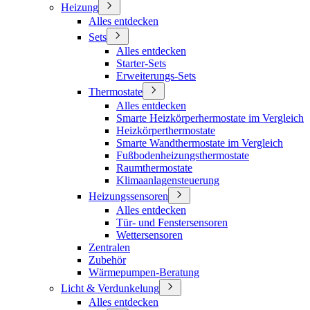
Heizung
Alles entdecken
Sets
Alles entdecken
Starter-Sets
Erweiterungs-Sets
Thermostate
Alles entdecken
Smarte Heizkörperhermostate im Vergleich
Heizkörperthermostate
Smarte Wandthermostate im Vergleich
Fußbodenheizungsthermostate
Raumthermostate
Klimaanlagensteuerung
Heizungssensoren
Alles entdecken
Tür- und Fenstersensoren
Wettersensoren
Zentralen
Zubehör
Wärmepumpen-Beratung
Licht & Verdunkelung
Alles entdecken