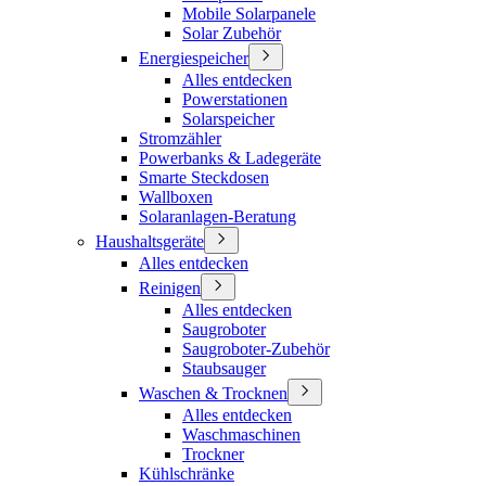
Mobile Solarpanele
Solar Zubehör
Energiespeicher
Alles entdecken
Powerstationen
Solarspeicher
Stromzähler
Powerbanks & Ladegeräte
Smarte Steckdosen
Wallboxen
Solaranlagen-Beratung
Haushaltsgeräte
Alles entdecken
Reinigen
Alles entdecken
Saugroboter
Saugroboter-Zubehör
Staubsauger
Waschen & Trocknen
Alles entdecken
Waschmaschinen
Trockner
Kühlschränke