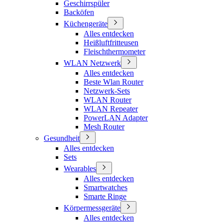
Geschirrspüler
Backöfen
Küchengeräte
Alles entdecken
Heißluftfritteusen
Fleischthermometer
WLAN Netzwerk
Alles entdecken
Beste Wlan Router
Netzwerk-Sets
WLAN Router
WLAN Repeater
PowerLAN Adapter
Mesh Router
Gesundheit
Alles entdecken
Sets
Wearables
Alles entdecken
Smartwatches
Smarte Ringe
Körpermessgeräte
Alles entdecken