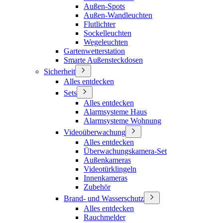
Außen-Spots
Außen-Wandleuchten
Flutlichter
Sockelleuchten
Wegeleuchten
Gartenwetterstation
Smarte Außensteckdosen
Sicherheit
Alles entdecken
Sets
Alles entdecken
Alarmsysteme Haus
Alarmsysteme Wohnung
Videoüberwachung
Alles entdecken
Überwachungskamera-Set
Außenkameras
Videotürklingeln
Innenkameras
Zubehör
Brand- und Wasserschutz
Alles entdecken
Rauchmelder