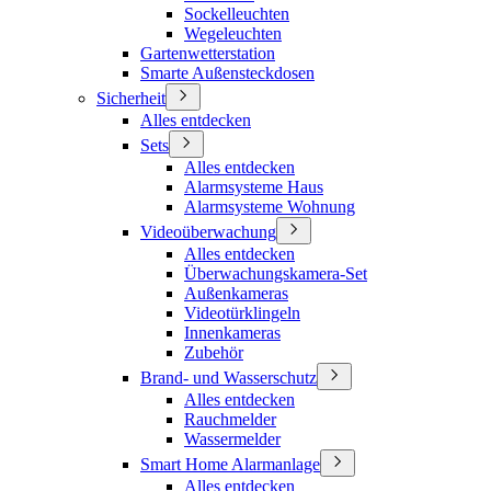
Sockelleuchten
Wegeleuchten
Gartenwetterstation
Smarte Außensteckdosen
Sicherheit
Alles entdecken
Sets
Alles entdecken
Alarmsysteme Haus
Alarmsysteme Wohnung
Videoüberwachung
Alles entdecken
Überwachungskamera-Set
Außenkameras
Videotürklingeln
Innenkameras
Zubehör
Brand- und Wasserschutz
Alles entdecken
Rauchmelder
Wassermelder
Smart Home Alarmanlage
Alles entdecken