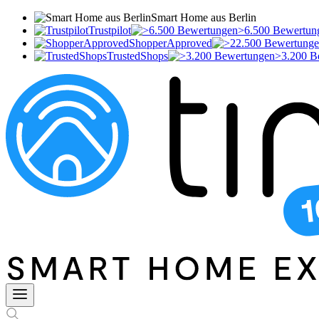
Smart Home aus Berlin
Trustpilot
>6.500 Bewertun
ShopperApproved
TrustedShops
>3.200 B