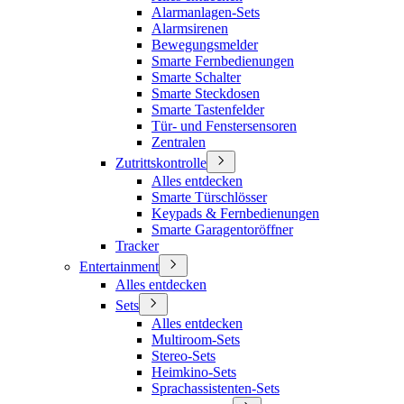
Alarmanlagen-Sets
Alarmsirenen
Bewegungsmelder
Smarte Fernbedienungen
Smarte Schalter
Smarte Steckdosen
Smarte Tastenfelder
Tür- und Fenstersensoren
Zentralen
Zutrittskontrolle
Alles entdecken
Smarte Türschlösser
Keypads & Fernbedienungen
Smarte Garagentoröffner
Tracker
Entertainment
Alles entdecken
Sets
Alles entdecken
Multiroom-Sets
Stereo-Sets
Heimkino-Sets
Sprachassistenten-Sets