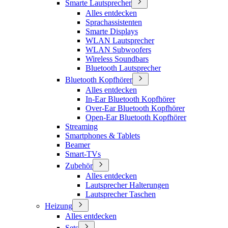
Smarte Lautsprecher
Alles entdecken
Sprachassistenten
Smarte Displays
WLAN Lautsprecher
WLAN Subwoofers
Wireless Soundbars
Bluetooth Lautsprecher
Bluetooth Kopfhörer
Alles entdecken
In-Ear Bluetooth Kopfhörer
Over-Ear Bluetooth Kopfhörer
Open-Ear Bluetooth Kopfhörer
Streaming
Smartphones & Tablets
Beamer
Smart-TVs
Zubehör
Alles entdecken
Lautsprecher Halterungen
Lautsprecher Taschen
Heizung
Alles entdecken
Sets