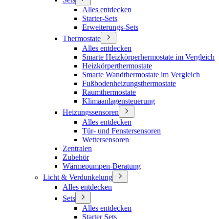
Alles entdecken
Starter-Sets
Erweiterungs-Sets
Thermostate
Alles entdecken
Smarte Heizkörperhermostate im Vergleich
Heizkörperthermostate
Smarte Wandthermostate im Vergleich
Fußbodenheizungsthermostate
Raumthermostate
Klimaanlagensteuerung
Heizungssensoren
Alles entdecken
Tür- und Fenstersensoren
Wettersensoren
Zentralen
Zubehör
Wärmepumpen-Beratung
Licht & Verdunkelung
Alles entdecken
Sets
Alles entdecken
Starter Sets