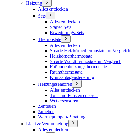
Heizung
Alles entdecken
Sets
Alles entdecken
Starter-Sets
Erweiterungs-Sets
Thermostate
Alles entdecken
Smarte Heizkörperhermostate im Vergleich
Heizkörperthermostate
Smarte Wandthermostate im Vergleich
Fußbodenheizungsthermostate
Raumthermostate
Klimaanlagensteuerung
Heizungssensoren
Alles entdecken
Tür- und Fenstersensoren
Wettersensoren
Zentralen
Zubehör
Wärmepumpen-Beratung
Licht & Verdunkelung
Alles entdecken