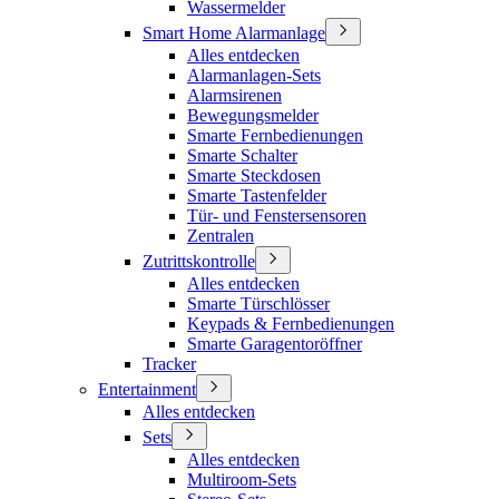
Wassermelder
Smart Home Alarmanlage
Alles entdecken
Alarmanlagen-Sets
Alarmsirenen
Bewegungsmelder
Smarte Fernbedienungen
Smarte Schalter
Smarte Steckdosen
Smarte Tastenfelder
Tür- und Fenstersensoren
Zentralen
Zutrittskontrolle
Alles entdecken
Smarte Türschlösser
Keypads & Fernbedienungen
Smarte Garagentoröffner
Tracker
Entertainment
Alles entdecken
Sets
Alles entdecken
Multiroom-Sets