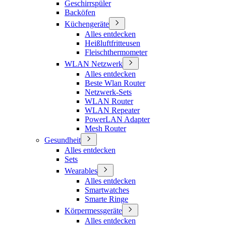
Geschirrspüler
Backöfen
Küchengeräte
Alles entdecken
Heißluftfritteusen
Fleischthermometer
WLAN Netzwerk
Alles entdecken
Beste Wlan Router
Netzwerk-Sets
WLAN Router
WLAN Repeater
PowerLAN Adapter
Mesh Router
Gesundheit
Alles entdecken
Sets
Wearables
Alles entdecken
Smartwatches
Smarte Ringe
Körpermessgeräte
Alles entdecken