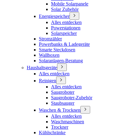
Mobile Solarpanele
Solar Zubehör
Energiespeicher
Alles entdecken
Powerstationen
Solarspeicher
Stromzähler
Powerbanks & Ladegeräte
Smarte Steckdosen
Wallboxen
Solaranlagen-Beratung
Haushaltsgeräte
Alles entdecken
Reinigen
Alles entdecken
Saugroboter
Saugroboter-Zubehör
Staubsauger
Waschen & Trocknen
Alles entdecken
Waschmaschinen
Trockner
Kühlschränke