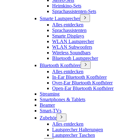
Stereo-Sets
Heimkino-Sets
Sprachassistenten-Sets
Smarte Lautsprecher
Alles entdecken
Sprachassistenten
Smarte Displays
WLAN Lautsprecher
WLAN Subwoofers
Wireless Soundbars
Bluetooth Lautsprecher
Bluetooth Kopfhörer
Alles entdecken
In-Ear Bluetooth Kopfhörer
Over-Ear Bluetooth Kopfhörer
Open-Ear Bluetooth Kopfhörer
Streaming
Smartphones & Tablets
Beamer
Smart-TVs
Zubehör
Alles entdecken
Lautsprecher Halterungen
Lautsprecher Taschen