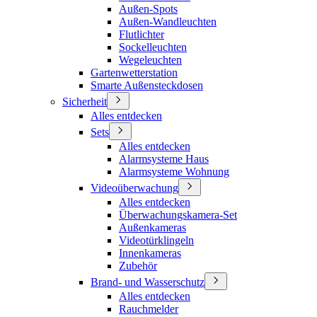
Außen-Spots
Außen-Wandleuchten
Flutlichter
Sockelleuchten
Wegeleuchten
Gartenwetterstation
Smarte Außensteckdosen
Sicherheit
Alles entdecken
Sets
Alles entdecken
Alarmsysteme Haus
Alarmsysteme Wohnung
Videoüberwachung
Alles entdecken
Überwachungskamera-Set
Außenkameras
Videotürklingeln
Innenkameras
Zubehör
Brand- und Wasserschutz
Alles entdecken
Rauchmelder