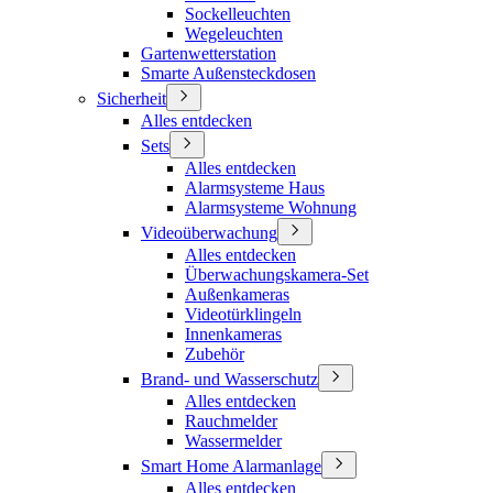
Sockelleuchten
Wegeleuchten
Gartenwetterstation
Smarte Außensteckdosen
Sicherheit
Alles entdecken
Sets
Alles entdecken
Alarmsysteme Haus
Alarmsysteme Wohnung
Videoüberwachung
Alles entdecken
Überwachungskamera-Set
Außenkameras
Videotürklingeln
Innenkameras
Zubehör
Brand- und Wasserschutz
Alles entdecken
Rauchmelder
Wassermelder
Smart Home Alarmanlage
Alles entdecken