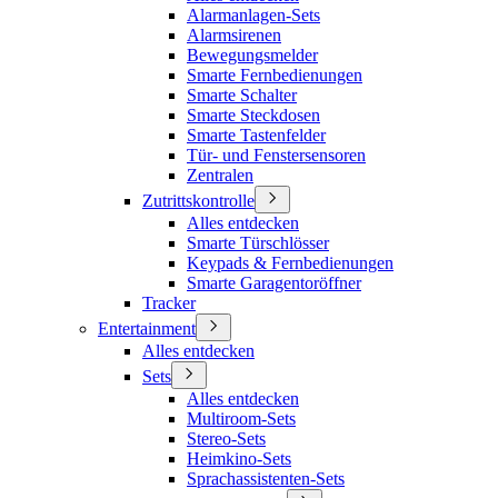
Alarmanlagen-Sets
Alarmsirenen
Bewegungsmelder
Smarte Fernbedienungen
Smarte Schalter
Smarte Steckdosen
Smarte Tastenfelder
Tür- und Fenstersensoren
Zentralen
Zutrittskontrolle
Alles entdecken
Smarte Türschlösser
Keypads & Fernbedienungen
Smarte Garagentoröffner
Tracker
Entertainment
Alles entdecken
Sets
Alles entdecken
Multiroom-Sets
Stereo-Sets
Heimkino-Sets
Sprachassistenten-Sets