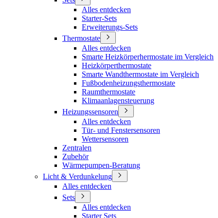
Alles entdecken
Starter-Sets
Erweiterungs-Sets
Thermostate
Alles entdecken
Smarte Heizkörperhermostate im Vergleich
Heizkörperthermostate
Smarte Wandthermostate im Vergleich
Fußbodenheizungsthermostate
Raumthermostate
Klimaanlagensteuerung
Heizungssensoren
Alles entdecken
Tür- und Fenstersensoren
Wettersensoren
Zentralen
Zubehör
Wärmepumpen-Beratung
Licht & Verdunkelung
Alles entdecken
Sets
Alles entdecken
Starter Sets