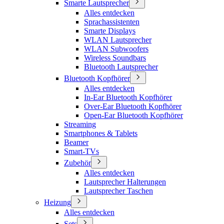
Smarte Lautsprecher
Alles entdecken
Sprachassistenten
Smarte Displays
WLAN Lautsprecher
WLAN Subwoofers
Wireless Soundbars
Bluetooth Lautsprecher
Bluetooth Kopfhörer
Alles entdecken
In-Ear Bluetooth Kopfhörer
Over-Ear Bluetooth Kopfhörer
Open-Ear Bluetooth Kopfhörer
Streaming
Smartphones & Tablets
Beamer
Smart-TVs
Zubehör
Alles entdecken
Lautsprecher Halterungen
Lautsprecher Taschen
Heizung
Alles entdecken
Sets