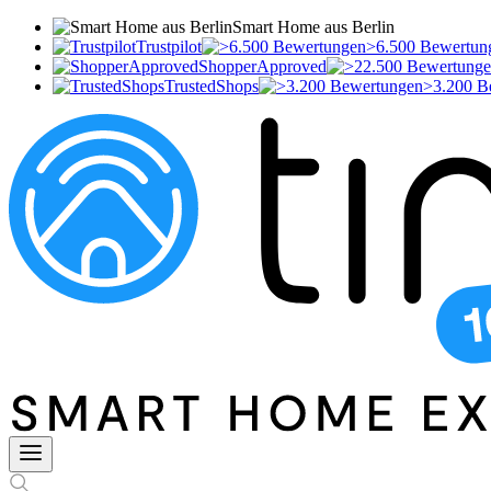
Smart Home aus Berlin
Trustpilot
>6.500 Bewertun
ShopperApproved
TrustedShops
>3.200 B