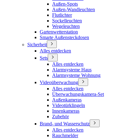
Außen-Spots
Außen-Wandleuchten
Flutlichter
Sockelleuchten
Wegeleuchten
Gartenwetterstation
Smarte Außensteckdosen
Sicherheit
Alles entdecken
Sets
Alles entdecken
Alarmsysteme Haus
Alarmsysteme Wohnung
Videoüberwachung
Alles entdecken
Überwachungskamera-Set
Außenkameras
Videotürklingeln
Innenkameras
Zubehör
Brand- und Wasserschutz
Alles entdecken
Rauchmelder