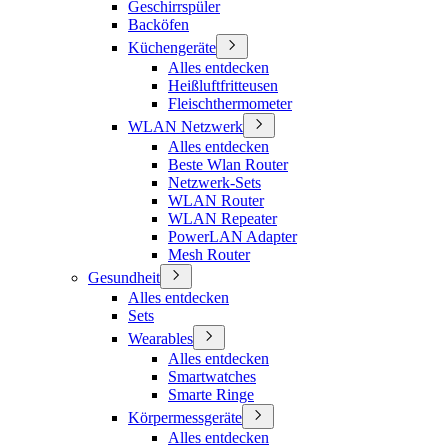
Geschirrspüler
Backöfen
Küchengeräte
Alles entdecken
Heißluftfritteusen
Fleischthermometer
WLAN Netzwerk
Alles entdecken
Beste Wlan Router
Netzwerk-Sets
WLAN Router
WLAN Repeater
PowerLAN Adapter
Mesh Router
Gesundheit
Alles entdecken
Sets
Wearables
Alles entdecken
Smartwatches
Smarte Ringe
Körpermessgeräte
Alles entdecken