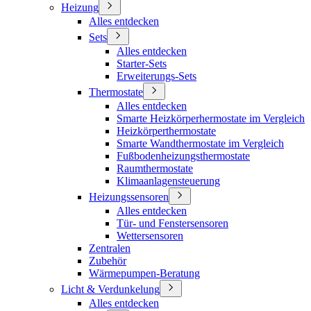
Heizung
Alles entdecken
Sets
Alles entdecken
Starter-Sets
Erweiterungs-Sets
Thermostate
Alles entdecken
Smarte Heizkörperhermostate im Vergleich
Heizkörperthermostate
Smarte Wandthermostate im Vergleich
Fußbodenheizungsthermostate
Raumthermostate
Klimaanlagensteuerung
Heizungssensoren
Alles entdecken
Tür- und Fenstersensoren
Wettersensoren
Zentralen
Zubehör
Wärmepumpen-Beratung
Licht & Verdunkelung
Alles entdecken