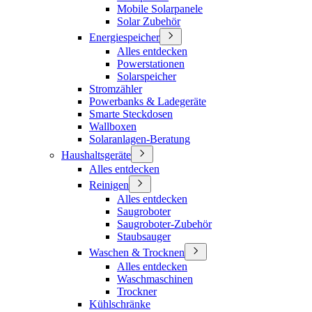
Mobile Solarpanele
Solar Zubehör
Energiespeicher
Alles entdecken
Powerstationen
Solarspeicher
Stromzähler
Powerbanks & Ladegeräte
Smarte Steckdosen
Wallboxen
Solaranlagen-Beratung
Haushaltsgeräte
Alles entdecken
Reinigen
Alles entdecken
Saugroboter
Saugroboter-Zubehör
Staubsauger
Waschen & Trocknen
Alles entdecken
Waschmaschinen
Trockner
Kühlschränke