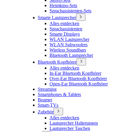
Stereo-Sets
Heimkino-Sets
Sprachassistenten-Sets
Smarte Lautsprecher
Alles entdecken
Sprachassistenten
Smarte Displays
WLAN Lautsprecher
WLAN Subwoofers
Wireless Soundbars
Bluetooth Lautsprecher
Bluetooth Kopfhörer
Alles entdecken
In-Ear Bluetooth Kopfhörer
Over-Ear Bluetooth Kopfhörer
Open-Ear Bluetooth Kopfhörer
Streaming
Smartphones & Tablets
Beamer
Smart-TVs
Zubehör
Alles entdecken
Lautsprecher Halterungen
Lautsprecher Taschen