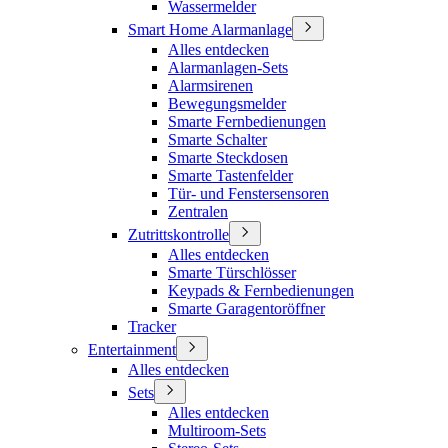
Wassermelder
Smart Home Alarmanlage
Alles entdecken
Alarmanlagen-Sets
Alarmsirenen
Bewegungsmelder
Smarte Fernbedienungen
Smarte Schalter
Smarte Steckdosen
Smarte Tastenfelder
Tür- und Fenstersensoren
Zentralen
Zutrittskontrolle
Alles entdecken
Smarte Türschlösser
Keypads & Fernbedienungen
Smarte Garagentoröffner
Tracker
Entertainment
Alles entdecken
Sets
Alles entdecken
Multiroom-Sets