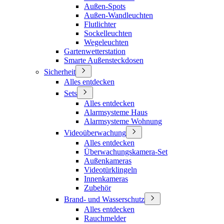
Außen-Spots
Außen-Wandleuchten
Flutlichter
Sockelleuchten
Wegeleuchten
Gartenwetterstation
Smarte Außensteckdosen
Sicherheit
Alles entdecken
Sets
Alles entdecken
Alarmsysteme Haus
Alarmsysteme Wohnung
Videoüberwachung
Alles entdecken
Überwachungskamera-Set
Außenkameras
Videotürklingeln
Innenkameras
Zubehör
Brand- und Wasserschutz
Alles entdecken
Rauchmelder