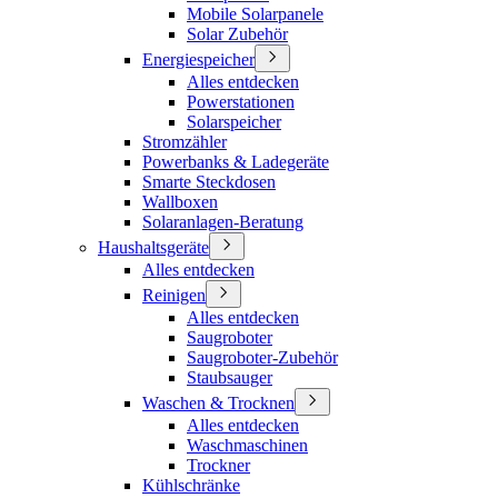
Mobile Solarpanele
Solar Zubehör
Energiespeicher
Alles entdecken
Powerstationen
Solarspeicher
Stromzähler
Powerbanks & Ladegeräte
Smarte Steckdosen
Wallboxen
Solaranlagen-Beratung
Haushaltsgeräte
Alles entdecken
Reinigen
Alles entdecken
Saugroboter
Saugroboter-Zubehör
Staubsauger
Waschen & Trocknen
Alles entdecken
Waschmaschinen
Trockner
Kühlschränke