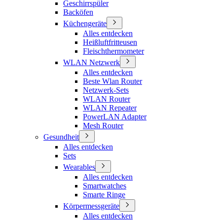
Geschirrspüler
Backöfen
Küchengeräte
Alles entdecken
Heißluftfritteusen
Fleischthermometer
WLAN Netzwerk
Alles entdecken
Beste Wlan Router
Netzwerk-Sets
WLAN Router
WLAN Repeater
PowerLAN Adapter
Mesh Router
Gesundheit
Alles entdecken
Sets
Wearables
Alles entdecken
Smartwatches
Smarte Ringe
Körpermessgeräte
Alles entdecken