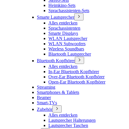
Stereo-Sets
Heimkino-Sets
Sprachassistenten-Sets
Smarte Lautsprecher
Alles entdecken
Sprachassistenten
Smarte Displays
WLAN Lautsprecher
WLAN Subwoofers
Wireless Soundbars
Bluetooth Lautsprecher
Bluetooth Kopfhörer
Alles entdecken
In-Ear Bluetooth Kopfhörer
Over-Ear Bluetooth Kopfhörer
Open-Ear Bluetooth Kopfhörer
Streaming
Smartphones & Tablets
Beamer
Smart-TVs
Zubehör
Alles entdecken
Lautsprecher Halterungen
Lautsprecher Taschen