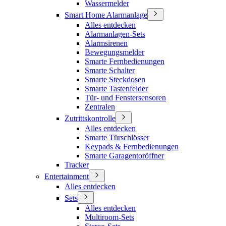
Wassermelder
Smart Home Alarmanlage
Alles entdecken
Alarmanlagen-Sets
Alarmsirenen
Bewegungsmelder
Smarte Fernbedienungen
Smarte Schalter
Smarte Steckdosen
Smarte Tastenfelder
Tür- und Fenstersensoren
Zentralen
Zutrittskontrolle
Alles entdecken
Smarte Türschlösser
Keypads & Fernbedienungen
Smarte Garagentoröffner
Tracker
Entertainment
Alles entdecken
Sets
Alles entdecken
Multiroom-Sets