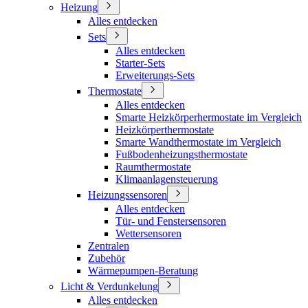
Heizung
Alles entdecken
Sets
Alles entdecken
Starter-Sets
Erweiterungs-Sets
Thermostate
Alles entdecken
Smarte Heizkörperhermostate im Vergleich
Heizkörperthermostate
Smarte Wandthermostate im Vergleich
Fußbodenheizungsthermostate
Raumthermostate
Klimaanlagensteuerung
Heizungssensoren
Alles entdecken
Tür- und Fenstersensoren
Wettersensoren
Zentralen
Zubehör
Wärmepumpen-Beratung
Licht & Verdunkelung
Alles entdecken