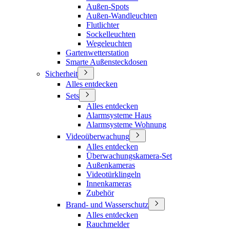
Außen-Spots
Außen-Wandleuchten
Flutlichter
Sockelleuchten
Wegeleuchten
Gartenwetterstation
Smarte Außensteckdosen
Sicherheit
Alles entdecken
Sets
Alles entdecken
Alarmsysteme Haus
Alarmsysteme Wohnung
Videoüberwachung
Alles entdecken
Überwachungskamera-Set
Außenkameras
Videotürklingeln
Innenkameras
Zubehör
Brand- und Wasserschutz
Alles entdecken
Rauchmelder