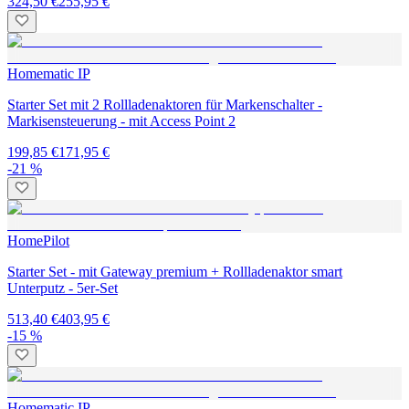
324,50 €
255,95 €
Homematic IP
Starter Set mit 2 Rollladenaktoren für Markenschalter -
Markisensteuerung - mit Access Point 2
199,85 €
171,95 €
-21 %
HomePilot
Starter Set - mit Gateway premium + Rollladenaktor smart
Unterputz - 5er-Set
513,40 €
403,95 €
-15 %
Homematic IP