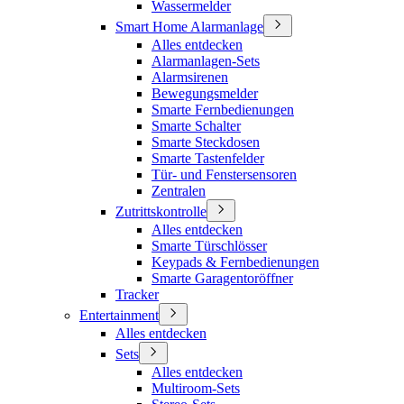
Wassermelder
Smart Home Alarmanlage
Alles entdecken
Alarmanlagen-Sets
Alarmsirenen
Bewegungsmelder
Smarte Fernbedienungen
Smarte Schalter
Smarte Steckdosen
Smarte Tastenfelder
Tür- und Fenstersensoren
Zentralen
Zutrittskontrolle
Alles entdecken
Smarte Türschlösser
Keypads & Fernbedienungen
Smarte Garagentoröffner
Tracker
Entertainment
Alles entdecken
Sets
Alles entdecken
Multiroom-Sets