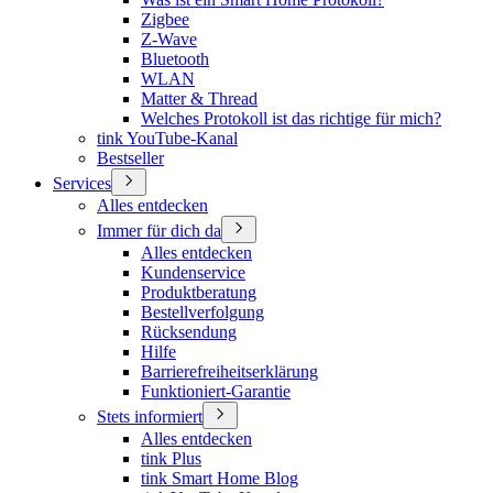
Zigbee
Z-Wave
Bluetooth
WLAN
Matter & Thread
Welches Protokoll ist das richtige für mich?
tink YouTube-Kanal
Bestseller
Services
Alles entdecken
Immer für dich da
Alles entdecken
Kundenservice
Produktberatung
Bestellverfolgung
Rücksendung
Hilfe
Barrierefreiheitserklärung
Funktioniert-Garantie
Stets informiert
Alles entdecken
tink Plus
tink Smart Home Blog