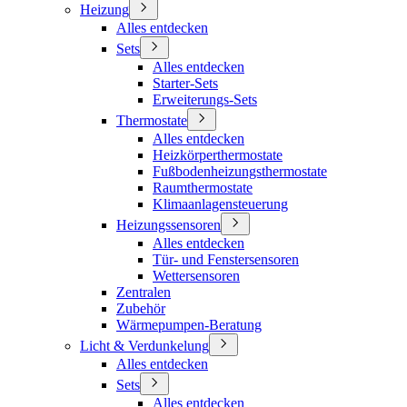
Heizung
Alles entdecken
Sets
Alles entdecken
Starter-Sets
Erweiterungs-Sets
Thermostate
Alles entdecken
Heizkörperthermostate
Fußbodenheizungsthermostate
Raumthermostate
Klimaanlagensteuerung
Heizungssensoren
Alles entdecken
Tür- und Fenstersensoren
Wettersensoren
Zentralen
Zubehör
Wärmepumpen-Beratung
Licht & Verdunkelung
Alles entdecken
Sets
Alles entdecken