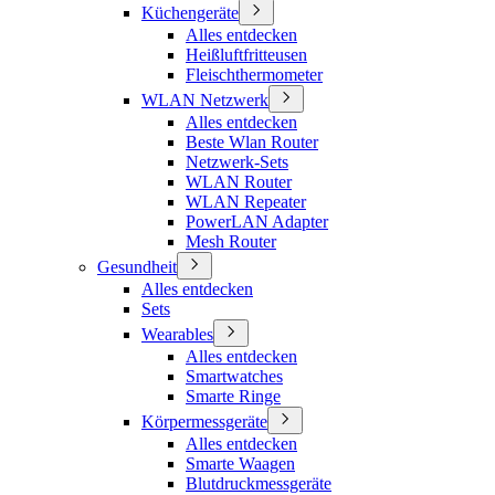
Küchengeräte
Alles entdecken
Heißluftfritteusen
Fleischthermometer
WLAN Netzwerk
Alles entdecken
Beste Wlan Router
Netzwerk-Sets
WLAN Router
WLAN Repeater
PowerLAN Adapter
Mesh Router
Gesundheit
Alles entdecken
Sets
Wearables
Alles entdecken
Smartwatches
Smarte Ringe
Körpermessgeräte
Alles entdecken
Smarte Waagen
Blutdruckmessgeräte