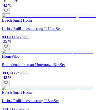
Filter
-42 %
Bosch Smart Home
Licht-/ Rollladensteuerung II 12er-Set
899,40 €
517,95 €
-35 %
HomePilot
Rollladenaktor smart Unterputz - 6er-Set
389,40 €
249,95 €
-42 %
Bosch Smart Home
Licht-/ Rollladensteuerung II 6er-Set
449,70 €
259,95 €