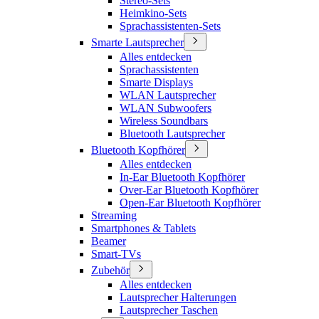
Stereo-Sets
Heimkino-Sets
Sprachassistenten-Sets
Smarte Lautsprecher
Alles entdecken
Sprachassistenten
Smarte Displays
WLAN Lautsprecher
WLAN Subwoofers
Wireless Soundbars
Bluetooth Lautsprecher
Bluetooth Kopfhörer
Alles entdecken
In-Ear Bluetooth Kopfhörer
Over-Ear Bluetooth Kopfhörer
Open-Ear Bluetooth Kopfhörer
Streaming
Smartphones & Tablets
Beamer
Smart-TVs
Zubehör
Alles entdecken
Lautsprecher Halterungen
Lautsprecher Taschen