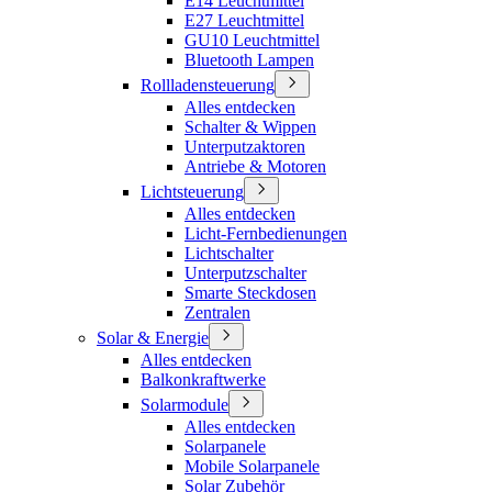
E14 Leuchtmittel
E27 Leuchtmittel
GU10 Leuchtmittel
Bluetooth Lampen
Rollladensteuerung
Alles entdecken
Schalter & Wippen
Unterputzaktoren
Antriebe & Motoren
Lichtsteuerung
Alles entdecken
Licht-Fernbedienungen
Lichtschalter
Unterputzschalter
Smarte Steckdosen
Zentralen
Solar & Energie
Alles entdecken
Balkonkraftwerke
Solarmodule
Alles entdecken
Solarpanele
Mobile Solarpanele
Solar Zubehör