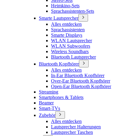
Stereo-Sets
Heimkino-Sets
Sprachassistenten-Sets
Smarte Lautsprecher
Alles entdecken
Sprachassistenten
Smarte Displays
WLAN Lautsprecher
WLAN Subwoofers
Wireless Soundbars
Bluetooth Lautsprecher
Bluetooth Kopfhörer
Alles entdecken
In-Ear Bluetooth Kopfhörer
Over-Ear Bluetooth Kopfhörer
Open-Ear Bluetooth Kopfhörer
Streaming
Smartphones & Tablets
Beamer
Smart-TVs
Zubehör
Alles entdecken
Lautsprecher Halterungen
Lautsprecher Taschen