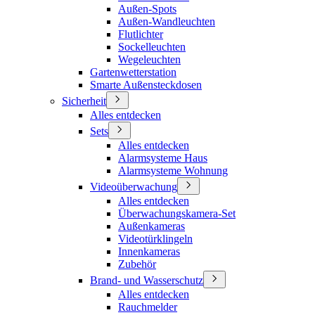
Außen-Spots
Außen-Wandleuchten
Flutlichter
Sockelleuchten
Wegeleuchten
Gartenwetterstation
Smarte Außensteckdosen
Sicherheit
Alles entdecken
Sets
Alles entdecken
Alarmsysteme Haus
Alarmsysteme Wohnung
Videoüberwachung
Alles entdecken
Überwachungskamera-Set
Außenkameras
Videotürklingeln
Innenkameras
Zubehör
Brand- und Wasserschutz
Alles entdecken
Rauchmelder