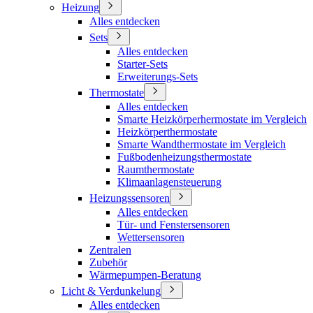
Heizung
Alles entdecken
Sets
Alles entdecken
Starter-Sets
Erweiterungs-Sets
Thermostate
Alles entdecken
Smarte Heizkörperhermostate im Vergleich
Heizkörperthermostate
Smarte Wandthermostate im Vergleich
Fußbodenheizungsthermostate
Raumthermostate
Klimaanlagensteuerung
Heizungssensoren
Alles entdecken
Tür- und Fenstersensoren
Wettersensoren
Zentralen
Zubehör
Wärmepumpen-Beratung
Licht & Verdunkelung
Alles entdecken