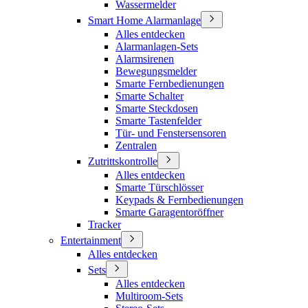
Wassermelder
Smart Home Alarmanlage
Alles entdecken
Alarmanlagen-Sets
Alarmsirenen
Bewegungsmelder
Smarte Fernbedienungen
Smarte Schalter
Smarte Steckdosen
Smarte Tastenfelder
Tür- und Fenstersensoren
Zentralen
Zutrittskontrolle
Alles entdecken
Smarte Türschlösser
Keypads & Fernbedienungen
Smarte Garagentoröffner
Tracker
Entertainment
Alles entdecken
Sets
Alles entdecken
Multiroom-Sets