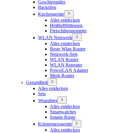
Geschirrspüler
Backöfen
Küchengeräte
Alles entdecken
Heißluftfritteusen
Fleischthermometer
WLAN Netzwerk
Alles entdecken
Beste Wlan Router
Netzwerk-Sets
WLAN Router
WLAN Repeater
PowerLAN Adapter
Mesh Router
Gesundheit
Alles entdecken
Sets
Wearables
Alles entdecken
Smartwatches
Smarte Ringe
Körpermessgeräte
Alles entdecken