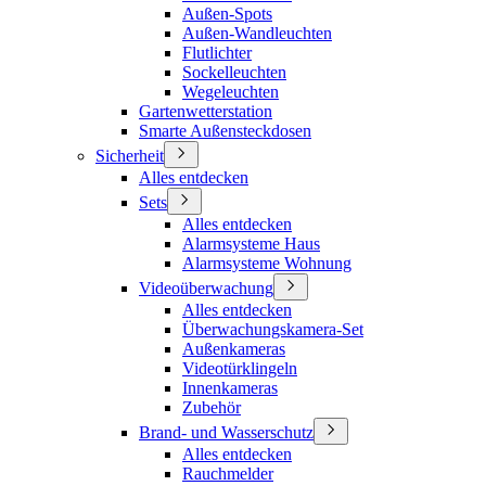
Außen-Spots
Außen-Wandleuchten
Flutlichter
Sockelleuchten
Wegeleuchten
Gartenwetterstation
Smarte Außensteckdosen
Sicherheit
Alles entdecken
Sets
Alles entdecken
Alarmsysteme Haus
Alarmsysteme Wohnung
Videoüberwachung
Alles entdecken
Überwachungskamera-Set
Außenkameras
Videotürklingeln
Innenkameras
Zubehör
Brand- und Wasserschutz
Alles entdecken
Rauchmelder