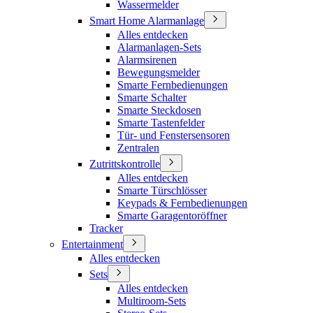
Wassermelder
Smart Home Alarmanlage
Alles entdecken
Alarmanlagen-Sets
Alarmsirenen
Bewegungsmelder
Smarte Fernbedienungen
Smarte Schalter
Smarte Steckdosen
Smarte Tastenfelder
Tür- und Fenstersensoren
Zentralen
Zutrittskontrolle
Alles entdecken
Smarte Türschlösser
Keypads & Fernbedienungen
Smarte Garagentoröffner
Tracker
Entertainment
Alles entdecken
Sets
Alles entdecken
Multiroom-Sets