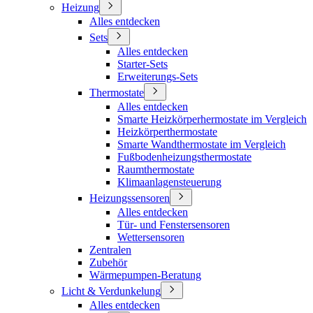
Heizung
Alles entdecken
Sets
Alles entdecken
Starter-Sets
Erweiterungs-Sets
Thermostate
Alles entdecken
Smarte Heizkörperhermostate im Vergleich
Heizkörperthermostate
Smarte Wandthermostate im Vergleich
Fußbodenheizungsthermostate
Raumthermostate
Klimaanlagensteuerung
Heizungssensoren
Alles entdecken
Tür- und Fenstersensoren
Wettersensoren
Zentralen
Zubehör
Wärmepumpen-Beratung
Licht & Verdunkelung
Alles entdecken