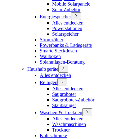
Mobile Solarpanele
Solar Zubehör
Energiespeicher
Alles entdecken
Powerstationen
Solarspeicher
Stromzähler
Powerbanks & Ladegeräte
Smarte Steckdosen
Wallboxen
Solaranlagen-Beratung
Haushaltsgeräte
Alles entdecken
Reinigen
Alles entdecken
Saugroboter
Saugroboter-Zubehör
Staubsauger
Waschen & Trocknen
Alles entdecken
Waschmaschinen
Trockner
Kühlschränke