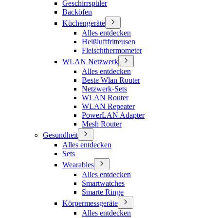
Geschirrspüler
Backöfen
Küchengeräte
Alles entdecken
Heißluftfritteusen
Fleischthermometer
WLAN Netzwerk
Alles entdecken
Beste Wlan Router
Netzwerk-Sets
WLAN Router
WLAN Repeater
PowerLAN Adapter
Mesh Router
Gesundheit
Alles entdecken
Sets
Wearables
Alles entdecken
Smartwatches
Smarte Ringe
Körpermessgeräte
Alles entdecken