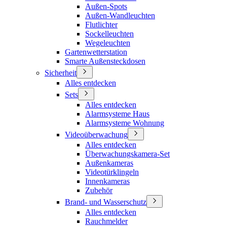
Außen-Spots
Außen-Wandleuchten
Flutlichter
Sockelleuchten
Wegeleuchten
Gartenwetterstation
Smarte Außensteckdosen
Sicherheit
Alles entdecken
Sets
Alles entdecken
Alarmsysteme Haus
Alarmsysteme Wohnung
Videoüberwachung
Alles entdecken
Überwachungskamera-Set
Außenkameras
Videotürklingeln
Innenkameras
Zubehör
Brand- und Wasserschutz
Alles entdecken
Rauchmelder