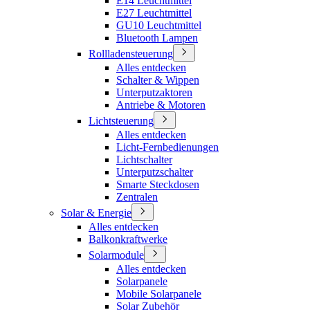
E14 Leuchtmittel
E27 Leuchtmittel
GU10 Leuchtmittel
Bluetooth Lampen
Rollladensteuerung
Alles entdecken
Schalter & Wippen
Unterputzaktoren
Antriebe & Motoren
Lichtsteuerung
Alles entdecken
Licht-Fernbedienungen
Lichtschalter
Unterputzschalter
Smarte Steckdosen
Zentralen
Solar & Energie
Alles entdecken
Balkonkraftwerke
Solarmodule
Alles entdecken
Solarpanele
Mobile Solarpanele
Solar Zubehör