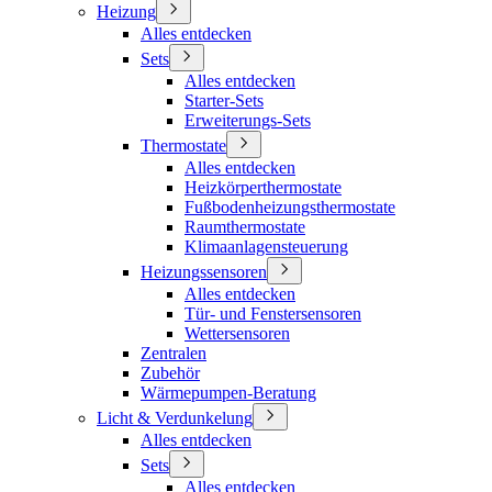
Heizung
Alles entdecken
Sets
Alles entdecken
Starter-Sets
Erweiterungs-Sets
Thermostate
Alles entdecken
Heizkörperthermostate
Fußbodenheizungsthermostate
Raumthermostate
Klimaanlagensteuerung
Heizungssensoren
Alles entdecken
Tür- und Fenstersensoren
Wettersensoren
Zentralen
Zubehör
Wärmepumpen-Beratung
Licht & Verdunkelung
Alles entdecken
Sets
Alles entdecken