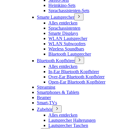
Stereo-Sets
Heimkino-Sets
Sprachassistenten-Sets
Smarte Lautsprecher
Alles entdecken
Sprachassistenten
Smarte Displays
WLAN Lautsprecher
WLAN Subwoofers
Wireless Soundbars
Bluetooth Lautsprecher
Bluetooth Kopfhörer
Alles entdecken
In-Ear Bluetooth Kopfhörer
Over-Ear Bluetooth Kopfhörer
Open-Ear Bluetooth Kopfhörer
Streaming
Smartphones & Tablets
Beamer
Smart-TVs
Zubehör
Alles entdecken
Lautsprecher Halterungen
Lautsprecher Taschen