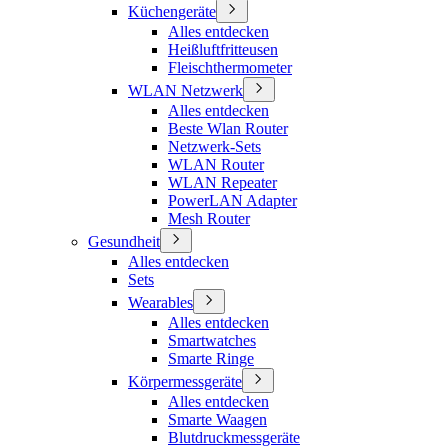
Küchengeräte
Alles entdecken
Heißluftfritteusen
Fleischthermometer
WLAN Netzwerk
Alles entdecken
Beste Wlan Router
Netzwerk-Sets
WLAN Router
WLAN Repeater
PowerLAN Adapter
Mesh Router
Gesundheit
Alles entdecken
Sets
Wearables
Alles entdecken
Smartwatches
Smarte Ringe
Körpermessgeräte
Alles entdecken
Smarte Waagen
Blutdruckmessgeräte