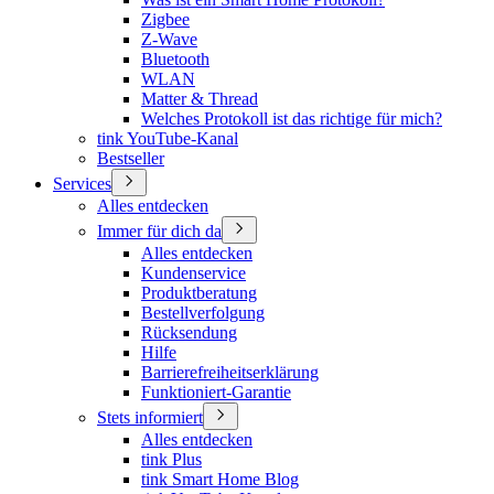
Zigbee
Z-Wave
Bluetooth
WLAN
Matter & Thread
Welches Protokoll ist das richtige für mich?
tink YouTube-Kanal
Bestseller
Services
Alles entdecken
Immer für dich da
Alles entdecken
Kundenservice
Produktberatung
Bestellverfolgung
Rücksendung
Hilfe
Barrierefreiheitserklärung
Funktioniert-Garantie
Stets informiert
Alles entdecken
tink Plus
tink Smart Home Blog