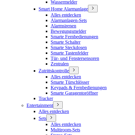
Wassermelder
Smart Home Alarmanlage
Alles entdecken
Alarmanlagen-Sets
Alarmsirenen
Bewegungsmelder
Smarte Fernbedienungen
Smarte Schalter
Smarte Steckdosen
Smarte Tastenfelder
Tür- und Fenstersensoren
Zentralen
Zutrittskontrolle
Alles entdecken
Smarte Türschlösser
Keypads & Fernbedienungen
Smarte Garagentoröffner
Tracker
Entertainment
Alles entdecken
Sets
Alles entdecken
Multiroom-Sets