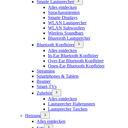
Smarte Lautsprecher
Alles entdecken
Sprachassistenten
Smarte Displays
WLAN Lautsprecher
WLAN Subwoofers
Wireless Soundbars
Bluetooth Lautsprecher
Bluetooth Kopfhörer
Alles entdecken
In-Ear Bluetooth Kopfhörer
Over-Ear Bluetooth Kopfhörer
Open-Ear Bluetooth Kopfhörer
Streaming
Smartphones & Tablets
Beamer
Smart-TVs
Zubehör
Alles entdecken
Lautsprecher Halterungen
Lautsprecher Taschen
Heizung
Alles entdecken
Sets