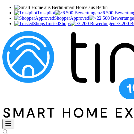
Smart Home aus Berlin
Trustpilot
>6.500 Bewertun
ShopperApproved
TrustedShops
>3.200 B