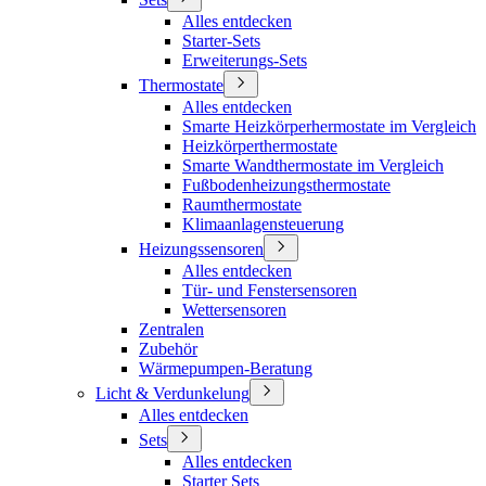
Alles entdecken
Starter-Sets
Erweiterungs-Sets
Thermostate
Alles entdecken
Smarte Heizkörperhermostate im Vergleich
Heizkörperthermostate
Smarte Wandthermostate im Vergleich
Fußbodenheizungsthermostate
Raumthermostate
Klimaanlagensteuerung
Heizungssensoren
Alles entdecken
Tür- und Fenstersensoren
Wettersensoren
Zentralen
Zubehör
Wärmepumpen-Beratung
Licht & Verdunkelung
Alles entdecken
Sets
Alles entdecken
Starter Sets