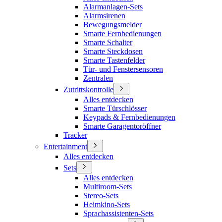
Alarmanlagen-Sets
Alarmsirenen
Bewegungsmelder
Smarte Fernbedienungen
Smarte Schalter
Smarte Steckdosen
Smarte Tastenfelder
Tür- und Fenstersensoren
Zentralen
Zutrittskontrolle
Alles entdecken
Smarte Türschlösser
Keypads & Fernbedienungen
Smarte Garagentoröffner
Tracker
Entertainment
Alles entdecken
Sets
Alles entdecken
Multiroom-Sets
Stereo-Sets
Heimkino-Sets
Sprachassistenten-Sets