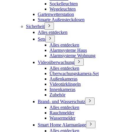
Sockelleuchten
Wegeleuchten
Gartenwetterstation
Smarte Außensteckdosen
Sicherheit
Alles entdecken
Sets
Alles entdecken
Alarmsysteme Haus
Alarmsysteme Wohnung
Videoüberwachung
Alles entdecken
Überwachungskamera-Set
Außenkameras
Videotürklingeln
Innenkameras
Zubehör
Brand- und Wasserschutz
Alles entdecken
Rauchmelder
Wassermelder
Smart Home Alarmanlage
Alles entdecken