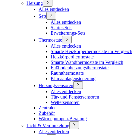
Heizung
Alles entdecken
Sets
Alles entdecken
Starter-Sets
Erweiterungs-Sets
Thermostate
Alles entdecken
Smarte Heizkörperhermostate im Vergleich
Heizkörperthermostate
Smarte Wandthermostate im Vergleich
Fußbodenheizungsthermostate
Raumthermostate
Klimaanlagensteuerung
Heizungssensoren
Alles entdecken
Tür- und Fenstersensoren
Wettersensoren
Zentralen
Zubehör
Wärmepumpen-Beratung
Licht & Verdunkelung
Alles entdecken