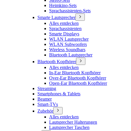
Stereo-Sets
Heimkino-Sets
Sprachassistenten-Sets
Smarte Lautsprecher
Alles entdecken
Sprachassistenten
Smarte Displays
WLAN Lautsprecher
WLAN Subwoofers
Wireless Soundbars
Bluetooth Lautsprecher
Bluetooth Kopfhörer
Alles entdecken
In-Ear Bluetooth Kopfhörer
Over-Ear Bluetooth Kopfhörer
Open-Ear Bluetooth Kopfhörer
Streaming
Smartphones & Tablets
Beamer
Smart-TVs
Zubehör
Alles entdecken
Lautsprecher Halterungen
Lautsprecher Taschen