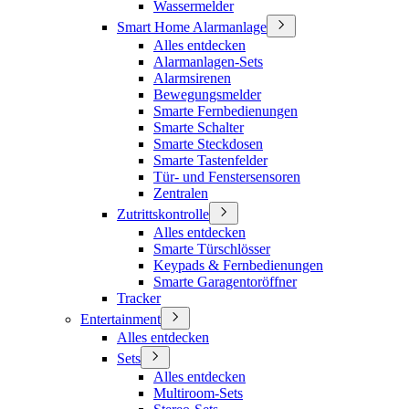
Wassermelder
Smart Home Alarmanlage
Alles entdecken
Alarmanlagen-Sets
Alarmsirenen
Bewegungsmelder
Smarte Fernbedienungen
Smarte Schalter
Smarte Steckdosen
Smarte Tastenfelder
Tür- und Fenstersensoren
Zentralen
Zutrittskontrolle
Alles entdecken
Smarte Türschlösser
Keypads & Fernbedienungen
Smarte Garagentoröffner
Tracker
Entertainment
Alles entdecken
Sets
Alles entdecken
Multiroom-Sets