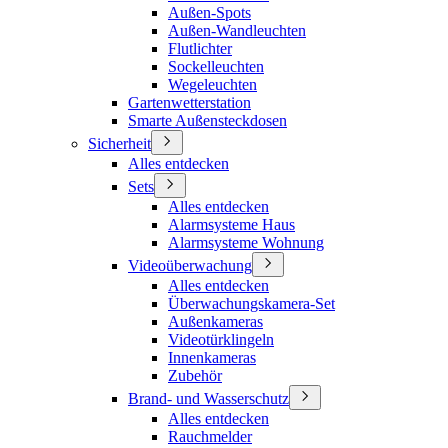
Außen-Spots
Außen-Wandleuchten
Flutlichter
Sockelleuchten
Wegeleuchten
Gartenwetterstation
Smarte Außensteckdosen
Sicherheit
Alles entdecken
Sets
Alles entdecken
Alarmsysteme Haus
Alarmsysteme Wohnung
Videoüberwachung
Alles entdecken
Überwachungskamera-Set
Außenkameras
Videotürklingeln
Innenkameras
Zubehör
Brand- und Wasserschutz
Alles entdecken
Rauchmelder