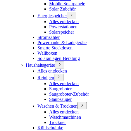
Mobile Solarpanele
Solar Zubehör
Energiespeicher
Alles entdecken
Powerstationen
Solarspeicher
Stromzähler
Powerbanks & Ladegeräte
Smarte Steckdosen
Wallboxen
Solaranlagen-Beratung
Haushaltsgeräte
Alles entdecken
Reinigen
Alles entdecken
Saugroboter
Saugroboter-Zubehör
Staubsauger
Waschen & Trocknen
Alles entdecken
Waschmaschinen
Trockner
Kühlschränke