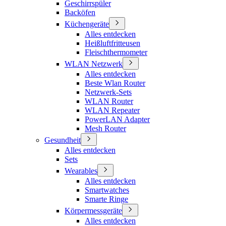
Geschirrspüler
Backöfen
Küchengeräte
Alles entdecken
Heißluftfritteusen
Fleischthermometer
WLAN Netzwerk
Alles entdecken
Beste Wlan Router
Netzwerk-Sets
WLAN Router
WLAN Repeater
PowerLAN Adapter
Mesh Router
Gesundheit
Alles entdecken
Sets
Wearables
Alles entdecken
Smartwatches
Smarte Ringe
Körpermessgeräte
Alles entdecken