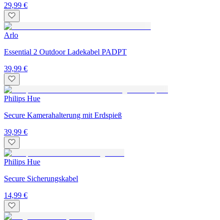
29,99 €
Arlo
Essential 2 Outdoor Ladekabel PADPT
39,99 €
Philips Hue
Secure Kamerahalterung mit Erdspieß
39,99 €
Philips Hue
Secure Sicherungskabel
14,99 €