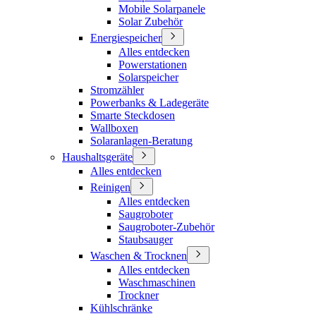
Mobile Solarpanele
Solar Zubehör
Energiespeicher
Alles entdecken
Powerstationen
Solarspeicher
Stromzähler
Powerbanks & Ladegeräte
Smarte Steckdosen
Wallboxen
Solaranlagen-Beratung
Haushaltsgeräte
Alles entdecken
Reinigen
Alles entdecken
Saugroboter
Saugroboter-Zubehör
Staubsauger
Waschen & Trocknen
Alles entdecken
Waschmaschinen
Trockner
Kühlschränke