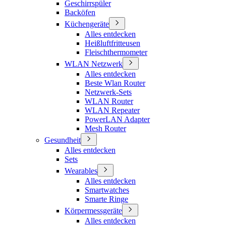
Geschirrspüler
Backöfen
Küchengeräte
Alles entdecken
Heißluftfritteusen
Fleischthermometer
WLAN Netzwerk
Alles entdecken
Beste Wlan Router
Netzwerk-Sets
WLAN Router
WLAN Repeater
PowerLAN Adapter
Mesh Router
Gesundheit
Alles entdecken
Sets
Wearables
Alles entdecken
Smartwatches
Smarte Ringe
Körpermessgeräte
Alles entdecken