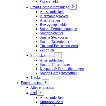
Wassermelder
Smart Home Alarmanlage
Alles entdecken
Alarmanlagen-Sets
Alarmsirenen
Bewegungsmelder
Smarte Fernbedienungen
Smarte Schalter
Smarte Steckdosen
Smarte Tastenfelder
Tür- und Fenstersensoren
Zentralen
Zutrittskontrolle
Alles entdecken
Smarte Türschlösser
Keypads & Fernbedienungen
Smarte Garagentoröffner
Tracker
Entertainment
Alles entdecken
Sets
Alles entdecken
Multiroom-Sets