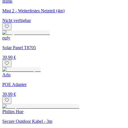
Blink
Mini 2 - Wetterfestes Netzteil (4m)
Nicht verfügbar
eufy
Solar Panel T8705
39,99 €
Arlo
POE Adapter
39,99 €
Philips Hue
Secure Outdoor Kabel - 3m