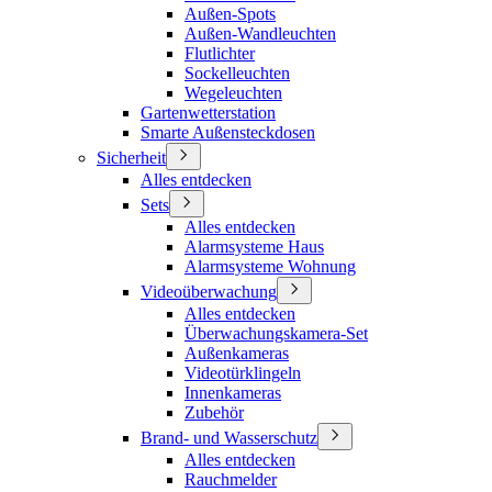
Außen-Spots
Außen-Wandleuchten
Flutlichter
Sockelleuchten
Wegeleuchten
Gartenwetterstation
Smarte Außensteckdosen
Sicherheit
Alles entdecken
Sets
Alles entdecken
Alarmsysteme Haus
Alarmsysteme Wohnung
Videoüberwachung
Alles entdecken
Überwachungskamera-Set
Außenkameras
Videotürklingeln
Innenkameras
Zubehör
Brand- und Wasserschutz
Alles entdecken
Rauchmelder