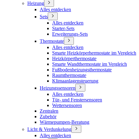
Heizung
Alles entdecken
Sets
Alles entdecken
Starter-Sets
Erweiterungs-Sets
Thermostate
Alles entdecken
Smarte Heizkörperhermostate im Vergleich
Heizkörperthermostate
Smarte Wandthermostate im Vergleich
Fußbodenheizungsthermostate
Raumthermostate
Klimaanlagensteuerung
Heizungssensoren
Alles entdecken
Tür- und Fenstersensoren
Wettersensoren
Zentralen
Zubehör
Wärmepumpen-Beratung
Licht & Verdunkelung
Alles entdecken