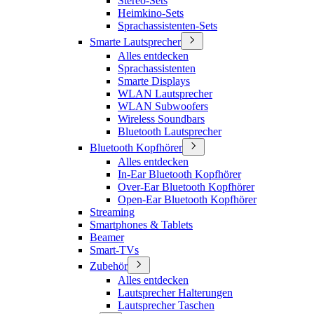
Stereo-Sets
Heimkino-Sets
Sprachassistenten-Sets
Smarte Lautsprecher
Alles entdecken
Sprachassistenten
Smarte Displays
WLAN Lautsprecher
WLAN Subwoofers
Wireless Soundbars
Bluetooth Lautsprecher
Bluetooth Kopfhörer
Alles entdecken
In-Ear Bluetooth Kopfhörer
Over-Ear Bluetooth Kopfhörer
Open-Ear Bluetooth Kopfhörer
Streaming
Smartphones & Tablets
Beamer
Smart-TVs
Zubehör
Alles entdecken
Lautsprecher Halterungen
Lautsprecher Taschen